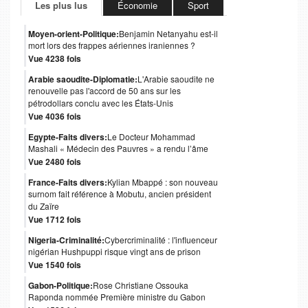
Les plus lus
Économie
Sport
Moyen-orient-Politique:
Benjamin Netanyahu est-il
mort lors des frappes aériennes iraniennes ?
Vue 4238 fois
Arabie saoudite-Diplomatie:
L'Arabie saoudite ne
renouvelle pas l'accord de 50 ans sur les
pétrodollars conclu avec les États-Unis
Vue 4036 fois
Egypte-Faits divers:
Le Docteur Mohammad
Mashali « Médecin des Pauvres » a rendu l’âme
Vue 2480 fois
France-Faits divers:
Kylian Mbappé : son nouveau
surnom fait référence à Mobutu, ancien président
du Zaïre
Vue 1712 fois
Nigeria-Criminalité:
Cybercriminalité : l'influenceur
nigérian Hushpuppi risque vingt ans de prison
Vue 1540 fois
Gabon-Politique:
Rose Christiane Ossouka
Raponda nommée Première ministre du Gabon