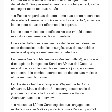
départ de M. Wagner n'entraînerait aucun changement, car le
contingent russe resterait au Mali.
"La Russie ne perd pas de terrain, mais au contraire continue
de soutenir Bamako à un niveau plus fondamental", a déclaré
le ministère en faisant référence à la capitale.
Le ministère malien de la défense n'a pas immédiatement
répondu à une demande de commentaire.
Une série d'attaques a eu lieu ces dernières semaines, au
cours desquelles, selon les insurgés, plus de 100 soldats
maliens et quelques mercenaires ont été tués.
Le Jama'a Nusrat ul-Islam wa al-Muslimin (JNIM), un groupe
d'insurgés de la région du Sahel en Afrique de l'Ouest, a
revendiqué les violences de ces derniers jours, notamment
un attentat à la bombe mercredi contre des soldats maliens
et russes près de Bamako.
La Russie a cherché à remplacer Wagner par le Corps
africain au Mali, a déclaré Ulf Laessing, responsable du
programme Sahel à la Fondation allemande Konrad
Adenauer, dans une interview.
"La reprise par l'Africa Corps signifie que l'engagement
militaire russe au Mali se poursuivra, mais l'accent pourrait