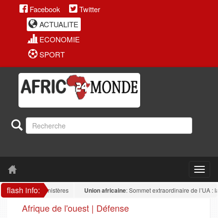
Facebook
Twitter
ACTUALITE
ECONOMIE
SPORT
flash info:
dans les ministères
Union africaine
: Sommet extraordinaire de l’UA : la souver
Afrique de l'ouest | Défense