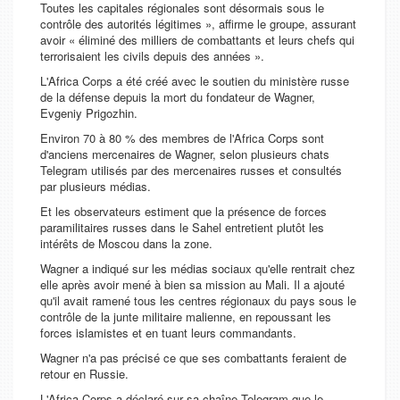
Toutes les capitales régionales sont désormais sous le
contrôle des autorités légitimes », affirme le groupe, assurant
avoir « éliminé des milliers de combattants et leurs chefs qui
terrorisaient les civils depuis des années ».
L'Africa Corps a été créé avec le soutien du ministère russe
de la défense depuis la mort du fondateur de Wagner,
Evgeniy Prigozhin.
Environ 70 à 80 % des membres de l'Africa Corps sont
d'anciens mercenaires de Wagner, selon plusieurs chats
Telegram utilisés par des mercenaires russes et consultés
par plusieurs médias.
Et les observateurs estiment que la présence de forces
paramilitaires russes dans le Sahel entretient plutôt les
intérêts de Moscou dans la zone.
Wagner a indiqué sur les médias sociaux qu'elle rentrait chez
elle après avoir mené à bien sa mission au Mali. Il a ajouté
qu'il avait ramené tous les centres régionaux du pays sous le
contrôle de la junte militaire malienne, en repoussant les
forces islamistes et en tuant leurs commandants.
Wagner n'a pas précisé ce que ses combattants feraient de
retour en Russie.
L'Africa Corps a déclaré sur sa chaîne Telegram que le