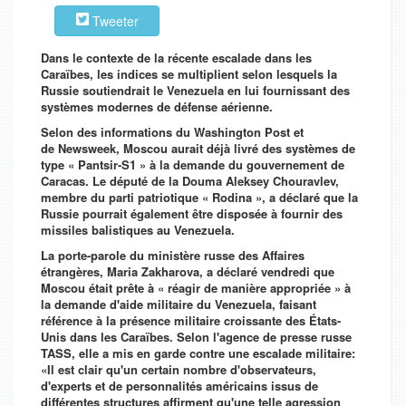
Tweeter
Dans le contexte de la récente escalade dans les
Caraïbes, les indices se multiplient selon lesquels la
Russie soutiendrait le Venezuela en lui fournissant des
systèmes modernes de défense aérienne.
Selon des informations du
Washington Post
et
de
Newsweek,
Moscou aurait déjà livré des systèmes de
type « Pantsir-S1 » à la demande du gouvernement de
Caracas. Le député de la Douma Aleksey Chouravlev,
membre du parti patriotique « Rodina », a déclaré que la
Russie pourrait également être disposée à fournir des
missiles balistiques au Venezuela.
La porte-parole du ministère russe des Affaires
étrangères, Maria Zakharova, a déclaré vendredi que
Moscou était prête à « réagir de manière appropriée » à
la demande d'aide militaire du Venezuela, faisant
référence à la présence militaire croissante des États-
Unis dans les Caraïbes. Selon l'agence de presse russe
TASS, elle a mis en garde contre une escalade militaire:
«Il est clair qu'un certain nombre d'observateurs,
d'experts et de personnalités américains issus de
différentes structures affirment qu'une telle agression