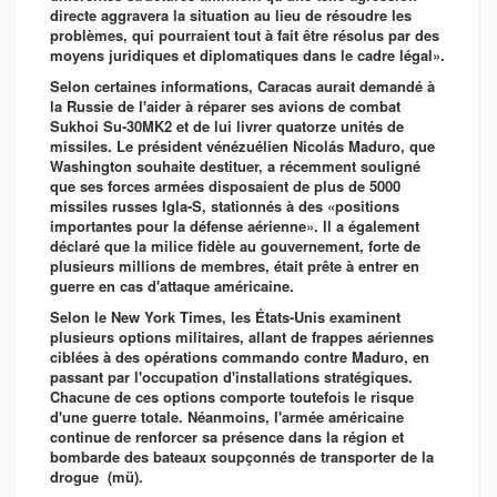
directe aggravera la situation au lieu de résoudre les
problèmes, qui pourraient tout à fait être résolus par des
moyens juridiques et diplomatiques dans le cadre légal».
Selon certaines informations, Caracas aurait demandé à
la Russie de l'aider à réparer ses avions de combat
Sukhoi Su-30MK2 et de lui livrer quatorze unités de
missiles. Le président vénézuélien Nicolás Maduro, que
Washington souhaite destituer, a récemment souligné
que ses forces armées disposaient de plus de 5000
missiles russes Igla-S, stationnés à des «positions
importantes pour la défense aérienne». Il a également
déclaré que la milice fidèle au gouvernement, forte de
plusieurs millions de membres, était prête à entrer en
guerre en cas d'attaque américaine.
Selon le
New York Times,
les États-Unis examinent
plusieurs options militaires, allant de frappes aériennes
ciblées à des opérations commando contre Maduro, en
passant par l'occupation d'installations stratégiques.
Chacune de ces options comporte toutefois le risque
d'une guerre totale. Néanmoins, l'armée américaine
continue de renforcer sa présence dans la région et
bombarde des bateaux soupçonnés de transporter de la
drogue (mü).