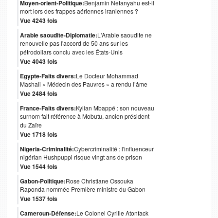
Moyen-orient-Politique:
Benjamin Netanyahu est-il
mort lors des frappes aériennes iraniennes ?
Vue 4243 fois
Arabie saoudite-Diplomatie:
L'Arabie saoudite ne
renouvelle pas l'accord de 50 ans sur les
pétrodollars conclu avec les États-Unis
Vue 4043 fois
Egypte-Faits divers:
Le Docteur Mohammad
Mashali « Médecin des Pauvres » a rendu l’âme
Vue 2484 fois
France-Faits divers:
Kylian Mbappé : son nouveau
surnom fait référence à Mobutu, ancien président
du Zaïre
Vue 1718 fois
Nigeria-Criminalité:
Cybercriminalité : l'influenceur
nigérian Hushpuppi risque vingt ans de prison
Vue 1544 fois
Gabon-Politique:
Rose Christiane Ossouka
Raponda nommée Première ministre du Gabon
Vue 1537 fois
Cameroun-Défense:
Le Colonel Cyrille Atonfack