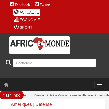
Facebook
Twitter
ACTUALITE
ECONOMIE
SPORT
flash info:
France
: Zinédine Zidane devient le 18e sélectionneur de l'histo
Amériques | Défense