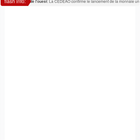
flash info:
Afrique de l'ouest
: La CEDEAO confirme le lancement de la monnaie uniqu