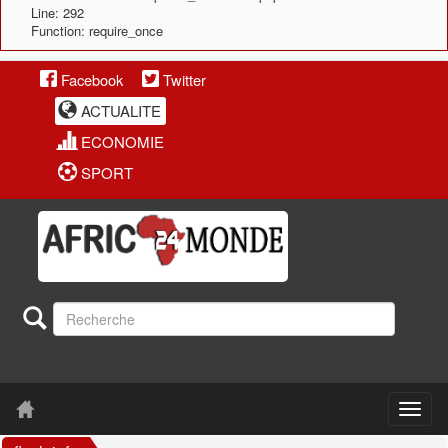
Line: 292
Function: require_once
Facebook
Twitter
ACTUALITE
ECONOMIE
SPORT