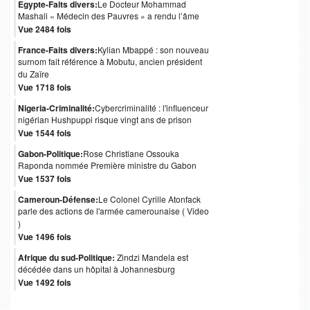
Egypte-Faits divers:
Le Docteur Mohammad
Mashali « Médecin des Pauvres » a rendu l’âme
Vue 2484 fois
France-Faits divers:
Kylian Mbappé : son nouveau
surnom fait référence à Mobutu, ancien président
du Zaïre
Vue 1718 fois
Nigeria-Criminalité:
Cybercriminalité : l'influenceur
nigérian Hushpuppi risque vingt ans de prison
Vue 1544 fois
Gabon-Politique:
Rose Christiane Ossouka
Raponda nommée Première ministre du Gabon
Vue 1537 fois
Cameroun-Défense:
Le Colonel Cyrille Atonfack
parle des actions de l'armée camerounaise ( Video
)
Vue 1496 fois
Afrique du sud-Politique:
Zindzi Mandela est
décédée dans un hôpital à Johannesburg
Vue 1492 fois