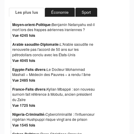
Les plus lus
Économie
Sport
Moyen-orient-Politique:
Benjamin Netanyahu est-il
mort lors des frappes aériennes iraniennes ?
Vue 4245 fois
Arabie saoudite-Diplomatie:
L'Arabie saoudite ne
renouvelle pas l'accord de 50 ans sur les
pétrodollars conclu avec les États-Unis
Vue 4045 fois
Egypte-Faits divers:
Le Docteur Mohammad
Mashali « Médecin des Pauvres » a rendu l’âme
Vue 2485 fois
France-Faits divers:
Kylian Mbappé : son nouveau
surnom fait référence à Mobutu, ancien président
du Zaïre
Vue 1725 fois
Nigeria-Criminalité:
Cybercriminalité : l'influenceur
nigérian Hushpuppi risque vingt ans de prison
Vue 1545 fois
Rose Christiane Ossouka