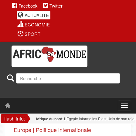
Facebook
Twitter
ACTUALITE
ECONOMIE
SPORT
flash info:
Afrique du nord
: L’Égypte informe les États-Unis de son rejet de tou
Europe | Politique internationale