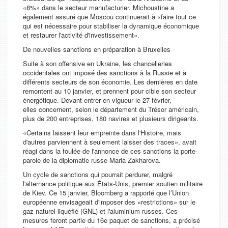
«8%» dans le secteur manufacturier. Michoustine a
également assuré que Moscou continuerait à «faire tout ce
qui est nécessaire pour stabiliser la dynamique économique
et restaurer l'activité d'investissement».
De nouvelles sanctions en préparation à Bruxelles
Suite à son offensive en Ukraine, les chancelleries
occidentales ont imposé des sanctions à la Russie et à
différents secteurs de son économie. Les dernières en date
remontent au 10 janvier, et prennent pour cible son secteur
énergétique. Devant entrer en vigueur le 27 février,
elles concernent, selon le département du Trésor américain,
plus de 200 entreprises, 180 navires et plusieurs dirigeants.
«Certains laissent leur empreinte dans l'Histoire, mais
d'autres parviennent à seulement laisser des traces», avait
réagi dans la foulée de l'annonce de ces sanctions la porte-
parole de la diplomatie russe Maria Zakharova.
Un cycle de sanctions qui pourrait perdurer, malgré
l'alternance politique aux États-Unis, premier soutien militaire
de Kiev. Ce 15 janvier, Bloomberg a rapporté que l’Union
européenne envisageait d'imposer des «restrictions» sur le
gaz naturel liquéfié (GNL) et l'aluminium russes. Ces
mesures feront partie du 16e paquet de sanctions, a précisé