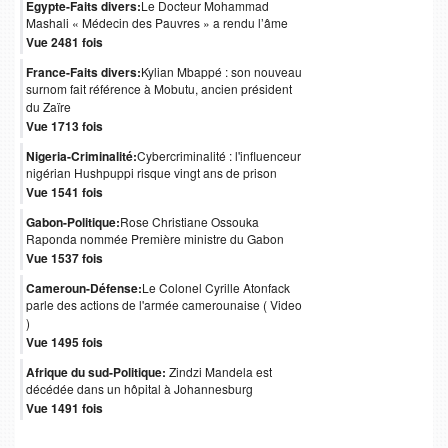
Egypte-Faits divers:
Le Docteur Mohammad
Mashali « Médecin des Pauvres » a rendu l’âme
Vue 2481 fois
France-Faits divers:
Kylian Mbappé : son nouveau
surnom fait référence à Mobutu, ancien président
du Zaïre
Vue 1713 fois
Nigeria-Criminalité:
Cybercriminalité : l'influenceur
nigérian Hushpuppi risque vingt ans de prison
Vue 1541 fois
Gabon-Politique:
Rose Christiane Ossouka
Raponda nommée Première ministre du Gabon
Vue 1537 fois
Cameroun-Défense:
Le Colonel Cyrille Atonfack
parle des actions de l'armée camerounaise ( Video
)
Vue 1495 fois
Afrique du sud-Politique:
Zindzi Mandela est
décédée dans un hôpital à Johannesburg
Vue 1491 fois