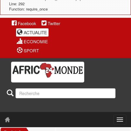
Line: 292
Function: require_once
Facebook
Twitter
ACTUALITE
ECONOMIE
SPORT