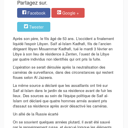
Partagez sur.
Facebook
Google +
Tweeter
Après son père, le fils âgé de 53 ans. L'occident a finalement
liquidé l'espoir Libyen. Saïf al-Islam Kadhafi, fils de l’ancien
dirigeant libyen Mouammar Kadhafi, tué le mardi 3 février en
Libye à son lieu de résidence à Zenten, l’ouest de la Libye
par quatre individus non identifiés qui ont pris la fuite.
L’opération se serait déroulée après la neutralisation des
caméras de surveillance, dans des circonstances qui restent
floues selon Al Jazeera.
La même source a déclaré que les assaillants ont tiré sur
Saif al-Islam dans le jardin de sa résidence avant de fuir les
lieux. Des sources au sein de l'équipe politique de Saif al-
Islam ont déclaré que quatre hommes armés avaient pris
d'assaut sa résidence après avoir désactivé les caméras.
Un allié de la Russie écarté
On se souvient quelques années plutard, il avait été sauvé
par le renseignement russe, et évacué lorsque les éléments