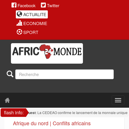
Facebook
Twitter
ACTUALITE
ECONOMIE
SPORT
flash info:
rique de l'ouest
: La CEDEAO confirme le lancement de la monnaie unique en 202
Afrique du nord | Conflits africains