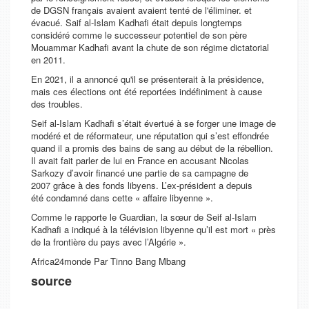
de DGSN français avaient avaient tenté de l'éliminer. et
évacué. Saif al-Islam Kadhafi était depuis longtemps
considéré comme le successeur potentiel de son père
Mouammar Kadhafi avant la chute de son régime dictatorial
en 2011.
En 2021, il a annoncé qu'il se présenterait à la présidence,
mais ces élections ont été reportées indéfiniment à cause
des troubles.
Seif al-Islam Kadhafi s’était évertué à se forger une image de
modéré et de réformateur, une réputation qui s’est effondrée
quand il a promis des bains de sang au début de la rébellion.
Il avait fait parler de lui en France en accusant Nicolas
Sarkozy d’avoir financé une partie de sa campagne de
2007 grâce à des fonds libyens. L’ex-président a depuis
été condamné dans cette
« affaire libyenne »
.
Comme le rapporte le
Guardian
, la sœur de Seif al-Islam
Kadhafi a indiqué à la télévision libyenne qu’il est mort
« près
de la frontière du pays avec l’Algérie »
.
Africa24monde Par Tinno Bang Mbang
source