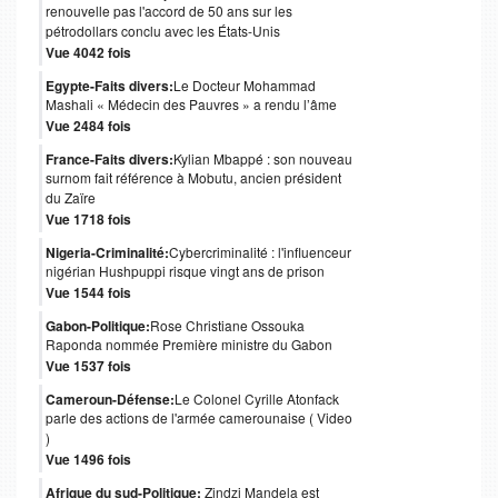
renouvelle pas l'accord de 50 ans sur les
pétrodollars conclu avec les États-Unis
Vue 4042 fois
Egypte-Faits divers:
Le Docteur Mohammad
Mashali « Médecin des Pauvres » a rendu l’âme
Vue 2484 fois
France-Faits divers:
Kylian Mbappé : son nouveau
surnom fait référence à Mobutu, ancien président
du Zaïre
Vue 1718 fois
Nigeria-Criminalité:
Cybercriminalité : l'influenceur
nigérian Hushpuppi risque vingt ans de prison
Vue 1544 fois
Gabon-Politique:
Rose Christiane Ossouka
Raponda nommée Première ministre du Gabon
Vue 1537 fois
Cameroun-Défense:
Le Colonel Cyrille Atonfack
parle des actions de l'armée camerounaise ( Video
)
Vue 1496 fois
Afrique du sud-Politique:
Zindzi Mandela est