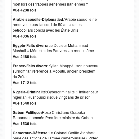
mort lors des frappes aériennes iraniennes ?
Vue 4238 fois
Arabie saoudite-Diplomatie:
L'Arabie saoudite ne
renouvelle pas l'accord de 50 ans sur les
pétrodollars conclu avec les États-Unis
Vue 4036 fois
Egypte-Faits divers:
Le Docteur Mohammad
Mashali « Médecin des Pauvres » a rendu l’âme
Vue 2480 fois
France-Faits divers:
Kylian Mbappé : son nouveau
surnom fait référence à Mobutu, ancien président
du Zaïre
Vue 1712 fois
Nigeria-Criminalité:
Cybercriminalité : l'influenceur
nigérian Hushpuppi risque vingt ans de prison
Vue 1540 fois
Gabon-Politique:
Rose Christiane Ossouka
Raponda nommée Première ministre du Gabon
Vue 1536 fois
Cameroun-Défense:
Le Colonel Cyrille Atonfack
parle des actions de l'armée camerounaise ( Video