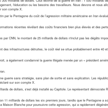
2 300 milliards de dollars. Coût estimé de la guerre en Iran : 1 000 milliards d
 logement, l'éducation ou les besoins des travailleurs. Nous devons et nous al
ur son compte X.
 par le Pentagone du coût de l’agression militaire américaine en Iran évalué 
rmations récentes révélant des coûts financiers bien plus élevés et des perte
s par CNN, le montant de 25 milliards de dollars n'inclut pas les dégâts impo
 des infrastructures détruites, le coût réel se situe probablement entre 40 et
droit, a également condamné la guerre illégale menée par un « président améri
Iran.
une guerre sans stratégie, sans plan de sortie et sans explication. Les républi
 déclaré sur son compte X.
lliards de dollars, s'est déjà installé au Capitole. Le représentant démocrate
on 11 milliards de dollars les six premiers jours, tandis que le Pentagone a sol
la Maison Blanche pour poursuivre cette agression, qui a rapidement dégénéré