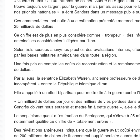
« Guerre en Irak : 2 100 milliards de dollars. Guerre en Afghanistan : 
trouve toujours de l'argent pour la guerre, mais jamais assez pour le
nos priorités nationales », a écrit Sanders dans un message publié s
Ces commentaires font suite à une estimation présentée mercredi matin
25 milliards de dollars.
Ce chiffre est de plus en plus considéré comme « trompeur », des info
américaines considérables infligées par l'Iran.
Selon trois sources anonymes proches des évaluations internes, citée
par les bases militaires américaines dans toute la région.
Une fois pris en compte les coûts de reconstruction et le remplacement
de dollars.
Par ailleurs, la sénatrice Elizabeth Warren, ancienne professeure de 
incompétent » contre la République islamique d'Iran.
Elle a appelé à un effort bipartisan pour mettre fin à la guerre contre l'
« Un milliard de dollars par jour et des milliers de vies perdues dans 
Congrès doivent nous soutenir et mettre fin à cette guerre », a-t-elle
Le scepticisme quant à l'estimation du Pentagone, qui s'élève à 25 mi
notamment qualifié ce chiffre de « totalement erroné ».
Des révélations antérieures indiquaient que la guerre avait coûté envir
de 200 milliards de dollars de financement supplémentaire auprès de 