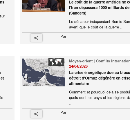
ins
Le coût de la guerre américaine c
l'Iran dépassera 1000 milliards de
(Sanders)
sur
Le sénateur indépendant Bernie San
averti que le coût de la guerre ...
Par
Moyen-orient | Conflits internatio
24/04/2026
e
La crise énergétique due au bloc
 et
détroit d'Ormuz dégénère en cris
alimentaire
Comment et pourquoi cela se produit-
ée
quels sont les pays et les régions 
...
Par