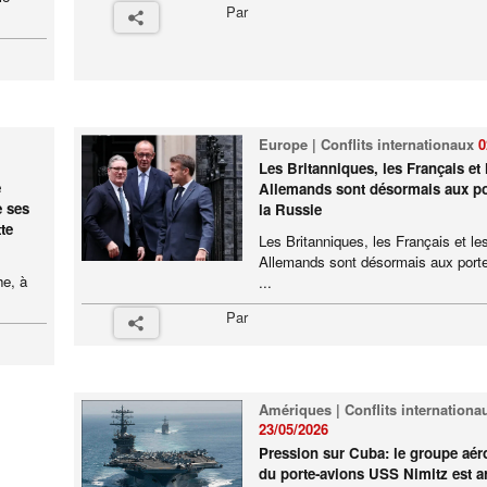
Par
Europe | Conflits internationaux
0
Les Britanniques, les Français et 
e
Allemands sont désormais aux po
e ses
la Russie
te
Les Britanniques, les Français et le
Allemands sont désormais aux porte
he, à
...
Par
Amériques | Conflits internationa
23/05/2026
Pression sur Cuba: le groupe aér
du porte-avions USS Nimitz est ar