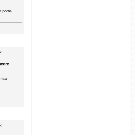
 porte-
x
ncore
crise
x