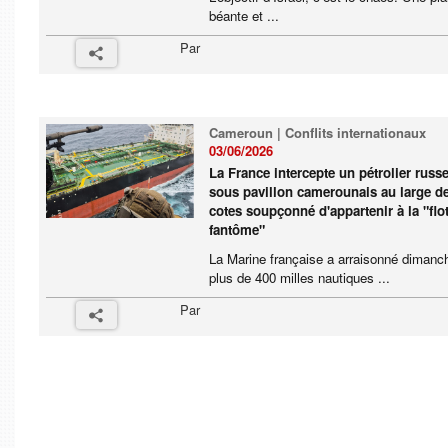
béante et ...
Par
Cameroun | Conflits internationaux
03/06/2026
La France intercepte un pétrolier russ
sous pavillon camerounais au large d
cotes soupçonné d'appartenir à la "flot
fantôme"
La Marine française a arraisonné dimanc
plus de 400 milles nautiques ...
Par