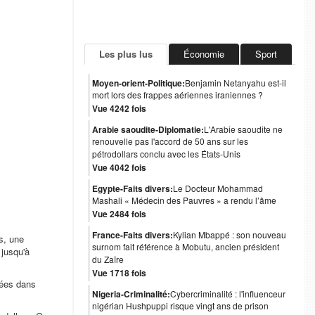
Les plus lus
Économie
Sport
Moyen-orient-Politique:
Benjamin Netanyahu est-il
mort lors des frappes aériennes iraniennes ?
Vue 4242 fois
Arabie saoudite-Diplomatie:
L'Arabie saoudite ne
renouvelle pas l'accord de 50 ans sur les
pétrodollars conclu avec les États-Unis
Vue 4042 fois
Egypte-Faits divers:
Le Docteur Mohammad
Mashali « Médecin des Pauvres » a rendu l’âme
Vue 2484 fois
France-Faits divers:
Kylian Mbappé : son nouveau
s, une
surnom fait référence à Mobutu, ancien président
 jusqu'à
du Zaïre
Vue 1718 fois
hées dans
Nigeria-Criminalité:
Cybercriminalité : l'influenceur
nigérian Hushpuppi risque vingt ans de prison