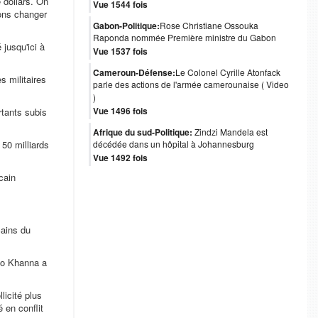
e dollars. On
Vue 1544 fois
lons changer
Gabon-Politique:
Rose Christiane Ossouka
Raponda nommée Première ministre du Gabon
jusqu'ici à
Vue 1537 fois
Cameroun-Défense:
Le Colonel Cyrille Atonfack
s militaires
parle des actions de l'armée camerounaise ( Video
)
Vue 1496 fois
rtants subis
Afrique du sud-Politique:
Zindzi Mandela est
 50 milliards
décédée dans un hôpital à Johannesburg
Vue 1492 fois
cain
cains du
 Ro Khanna a
licité plus
 en conflit