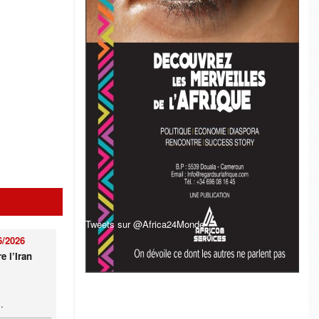
Tweets sur @Africa24Monde
6/2026
e l’Iran
.