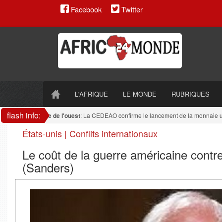
Facebook
Twitter
L'AFRIQUE
LE MONDE
RUBRIQUES
flash info:
Afrique de l'ouest
: La CEDEAO confirme le lancement de la monnaie uniqu
États-unis | Conflits internationaux
Le coût de la guerre américaine contre
(Sanders)