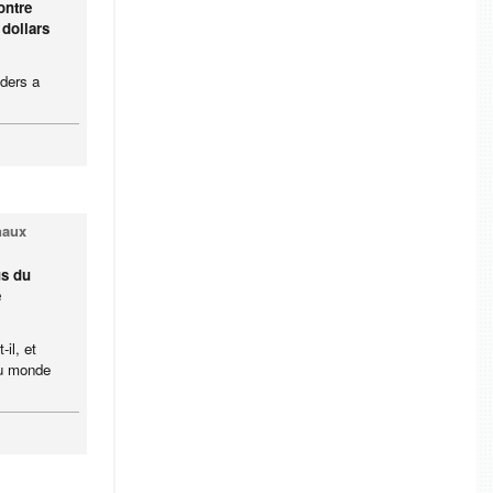
ontre
 dollars
ders a
naux
us du
e
il, et
du monde