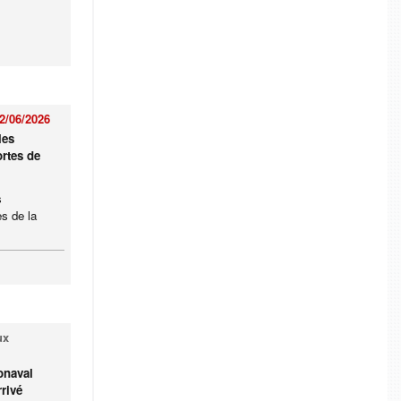
2/06/2026
les
rtes de
s
s de la
ux
onaval
rivé