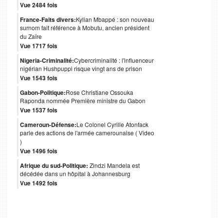
Vue 2484 fois
France-Faits divers:
Kylian Mbappé : son nouveau
surnom fait référence à Mobutu, ancien président
du Zaïre
Vue 1717 fois
Nigeria-Criminalité:
Cybercriminalité : l'influenceur
nigérian Hushpuppi risque vingt ans de prison
Vue 1543 fois
Gabon-Politique:
Rose Christiane Ossouka
Raponda nommée Première ministre du Gabon
Vue 1537 fois
Cameroun-Défense:
Le Colonel Cyrille Atonfack
parle des actions de l'armée camerounaise ( Video
)
Vue 1496 fois
Afrique du sud-Politique:
Zindzi Mandela est
décédée dans un hôpital à Johannesburg
Vue 1492 fois