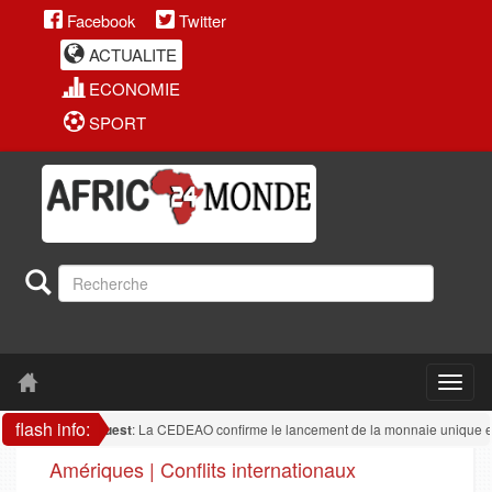
Facebook
Twitter
ACTUALITE
ECONOMIE
SPORT
flash info:
ique de l'ouest
: La CEDEAO confirme le lancement de la monnaie unique en 2027
Amériques | Conflits internationaux