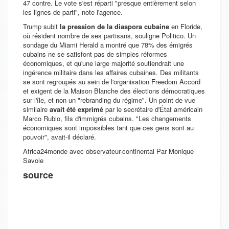
47 contre. Le vote s'est réparti "presque entièrement selon
les lignes de parti", note l'agence.
Trump subit
la pression de la diaspora cubaine
en Floride,
où résident nombre de ses partisans, souligne
Politico
. Un
sondage du
Miami Herald
a montré que 78% des émigrés
cubains ne se satisfont pas de simples réformes
économiques, et qu'une large majorité soutiendrait une
ingérence militaire dans les affaires cubaines. Des militants
se sont regroupés au sein de l'organisation Freedom Accord
et exigent de la Maison Blanche des élections démocratiques
sur l'île, et non un "rebranding du régime". Un point de vue
similaire
avait été exprimé
par le secrétaire d'État américain
Marco Rubio, fils d'immigrés cubains. "Les changements
économiques sont impossibles tant que ces gens sont au
pouvoir", avait-il déclaré.
Africa24monde avec
observateur-continental Par
Monique
Savoie
source