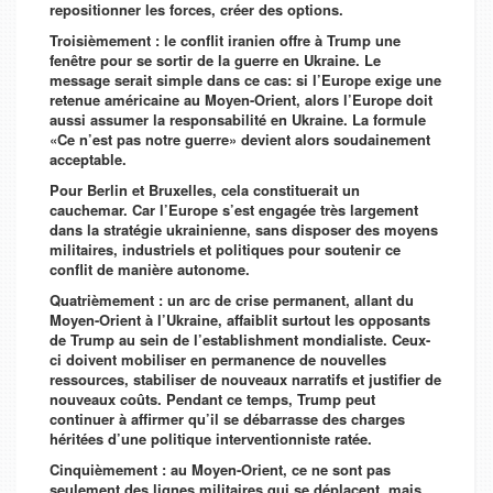
repositionner les forces, créer des options.
Troisièmement : le conflit iranien offre à Trump une
fenêtre pour se sortir de la guerre en Ukraine. Le
message serait simple dans ce cas: si l’Europe exige une
retenue américaine au Moyen-Orient, alors l’Europe doit
aussi assumer la responsabilité en Ukraine. La formule
«Ce n’est pas notre guerre» devient alors soudainement
acceptable.
Pour Berlin et Bruxelles, cela constituerait un
cauchemar. Car l’Europe s’est engagée très largement
dans la stratégie ukrainienne, sans disposer des moyens
militaires, industriels et politiques pour soutenir ce
conflit de manière autonome.
Quatrièmement : un arc de crise permanent, allant du
Moyen-Orient à l’Ukraine, affaiblit surtout les opposants
de Trump au sein de l’establishment mondialiste. Ceux-
ci doivent mobiliser en permanence de nouvelles
ressources, stabiliser de nouveaux narratifs et justifier de
nouveaux coûts. Pendant ce temps, Trump peut
continuer à affirmer qu’il se débarrasse des charges
héritées d’une politique interventionniste ratée.
Cinquièmement : au Moyen-Orient, ce ne sont pas
seulement des lignes militaires qui se déplacent, mais