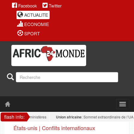
Facebook
Twitter
ACTUALITE
ECONOMIE
SPORT
flash info:
ue dans les ministères
Union africaine
: Sommet extraordinaire de l’UA : la sou
États-unis | Conflits internationaux