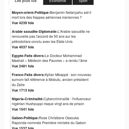
Les plus lus
Économie
Sport
Moyen-orient-Politique:
Benjamin Netanyahu est-il
mort lors des frappes aériennes iraniennes ?
Vue 4239 fois
Arabie saoudite-Diplomatie:
L'Arabie saoudite ne
renouvelle pas l'accord de 50 ans sur les
pétrodollars conclu avec les États-Unis
Vue 4037 fois
Egypte-Faits divers:
Le Docteur Mohammad
Mashali « Médecin des Pauvres » a rendu l’âme
Vue 2481 fois
France-Faits divers:
Kylian Mbappé : son nouveau
surnom fait référence à Mobutu, ancien président
du Zaïre
Vue 1713 fois
Nigeria-Criminalité:
Cybercriminalité : l'influenceur
nigérian Hushpuppi risque vingt ans de prison
Vue 1541 fois
Gabon-Politique:
Rose Christiane Ossouka
Raponda nommée Première ministre du Gabon
Vue 1537 fois