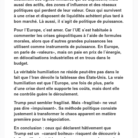
aussi des actifs, des zones d’influence et des réseaux
politiques qui perdent de leur valeur. Ceux qui survivent
à une crise et disposent de liquidités achètent plus tard à
bon marché. Là aussi, il s’agit de politique de puissance.
Pour l’Europe, c’est amer. Car l’UE s’est habituée à
commenter les crises géopolitiques à l’aide de formules
morales, alors que d’autres grandes puissances les
utilisent comme instruments de puissance. En Europe,
on parle de «valeurs», mais on paie en prix de l’énergie,
en délocalisations industrielles et en trous dans le
budget.
La véritable humiliation ne réside peut-être pas dans le
fait que l’Iran dévoile la faiblesse des États-Unis. La vraie
humiliation est que l’Europe, une fois de plus, parle
d’une crise dont elle supporte les coûts, mais dont elle
ne contrôle guère le déroulement.
Trump peut sembler fragilisé. Mais «fragilisé» ne veut
pas dire «impuissant». Sa méthode politique consiste
justement à transformer le chaos apparent en matière
première pour la négociation.
En conclusion : ceux qui déclarent hâtivement que
Trump est un «canard boiteux» risquent de découvrir à