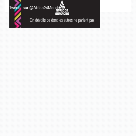
Tweets sur @Africa24Monde