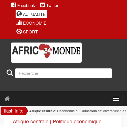
Facebook
Twitter
ACTUALITE
ECONOMIE
SPORT
flash info:
Afrique centrale
: L'économie du Cameroun est diversifiée : la transfor
Afrique centrale | Politique économique