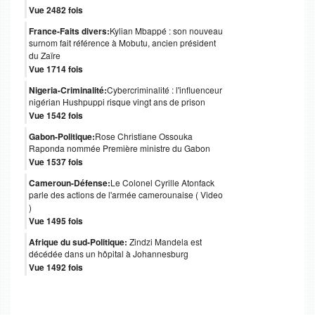
Vue 2482 fois
France-Faits divers:
Kylian Mbappé : son nouveau
surnom fait référence à Mobutu, ancien président
du Zaïre
Vue 1714 fois
Nigeria-Criminalité:
Cybercriminalité : l'influenceur
nigérian Hushpuppi risque vingt ans de prison
Vue 1542 fois
Gabon-Politique:
Rose Christiane Ossouka
Raponda nommée Première ministre du Gabon
Vue 1537 fois
Cameroun-Défense:
Le Colonel Cyrille Atonfack
parle des actions de l'armée camerounaise ( Video
)
Vue 1495 fois
Afrique du sud-Politique:
Zindzi Mandela est
décédée dans un hôpital à Johannesburg
Vue 1492 fois