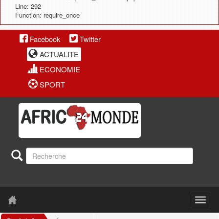
Line: 292
Function: require_once
Facebook
Twitter
ACTUALITE
ECONOMIE
SPORT