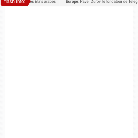
flash info:
taques contre les États arabes
Europe
: Pavel Durov, le fondateur de Telegram 