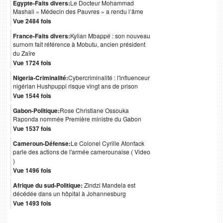
Egypte-Faits divers:
Le Docteur Mohammad
Mashali « Médecin des Pauvres » a rendu l’âme
Vue 2484 fois
France-Faits divers:
Kylian Mbappé : son nouveau
surnom fait référence à Mobutu, ancien président
du Zaïre
Vue 1724 fois
Nigeria-Criminalité:
Cybercriminalité : l'influenceur
nigérian Hushpuppi risque vingt ans de prison
Vue 1544 fois
Gabon-Politique:
Rose Christiane Ossouka
Raponda nommée Première ministre du Gabon
Vue 1537 fois
Cameroun-Défense:
Le Colonel Cyrille Atonfack
parle des actions de l'armée camerounaise ( Video
)
Vue 1496 fois
Afrique du sud-Politique:
Zindzi Mandela est
décédée dans un hôpital à Johannesburg
Vue 1493 fois