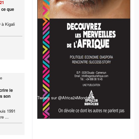
021
: ce que
à Kigali
ne
rire le
ns son
Tweets sur @Africa24Monde
puis 1991
e ...