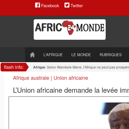
Facebook
Twitter
L'AFRIQUE
LE MONDE
RUBRIQUES
flash info:
Afrique
: Selon Wamkele Mene, l'Afrique ne peut pas prospérer tan
Afrique australe | Union africaine
L’Union africaine demande la levée i