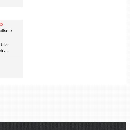
20
ralisme
’Union
i ...