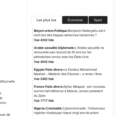
Les plus lus
Économie
Sport
Moyen-orient-Politique:
Benjamin Netanyahu est-il
mort lors des frappes aériennes iraniennes ?
Vue 4242 fois
Arabie saoudite-Diplomatie:
L'Arabie saoudite ne
renouvelle pas l'accord de 50 ans sur les
pétrodollars conclu avec les États-Unis
Vue 4042 fois
Egypte-Faits divers:
Le Docteur Mohammad
Mashali « Médecin des Pauvres » a rendu l’âme
Vue 2482 fois
itionnelle
France-Faits divers:
Kylian Mbappé : son nouveau
surnom fait référence à Mobutu, ancien président
t
du Zaïre
de
Vue 1717 fois
ocio-
Nigeria-Criminalité:
Cybercriminalité : l'influenceur
nigérian Hushpuppi risque vingt ans de prison
ours de