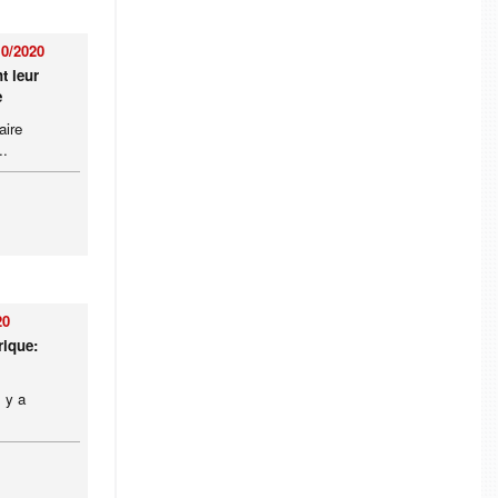
10/2020
t leur
e
aire
..
20
rique:
 y a