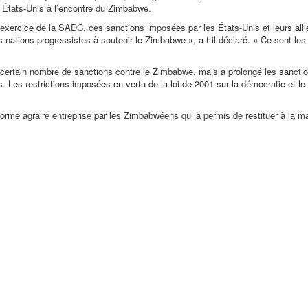
des États-Unis à l’encontre du Zimbabwe.
ercice de la SADC, ces sanctions imposées par les États-Unis et leurs alli
es nations progressistes à soutenir le Zimbabwe », a-t-il déclaré. « Ce sont le
n certain nombre de sanctions contre le Zimbabwe, mais a prolongé les sanctio
. Les restrictions imposées en vertu de la loi de 2001 sur la démocratie et le
orme agraire entreprise par les Zimbabwéens qui a permis de restituer à la maj