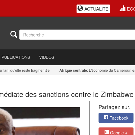
ACTUALITE
EC
PUBLICATIONS
VIDEOS
t qu'elle reste fragmentée
Afrique centrale
: L'économie du Cameroun est diver
mmédiate des sanctions contre le Zimbabwe
Partagez sur.
Facebook
Google +