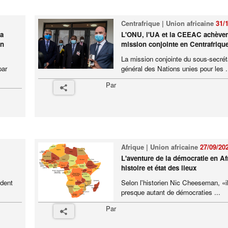
Centrafrique | Union africaine
31/
ba
L'ONU, l'UA et la CEEAC achèven
en
mission conjointe en Centrafriqu
La mission conjointe du sous-secrét
par
général des Nations unies pour les .
Par
Afrique | Union africaine
27/09/20
L'aventure de la démocratie en Af
histoire et état des lieux
ident
Selon l'historien Nic Cheeseman, «il
presque autant de démocraties ...
Par