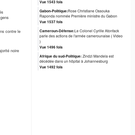
Vue 1543 fois
Gabon-Politique:
Rose Christiane Ossouka
és
Raponda nommée Première ministre du Gabon
s gens
Vue 1537 fois
Cameroun-Défense:
Le Colonel Cyrille Atonfack
ns contre le
parle des actions de l'armée camerounaise ( Video
)
Vue 1496 fois
orité noire
Afrique du sud-Politique:
Zindzi Mandela est
décédée dans un hôpital à Johannesburg
Vue 1492 fois