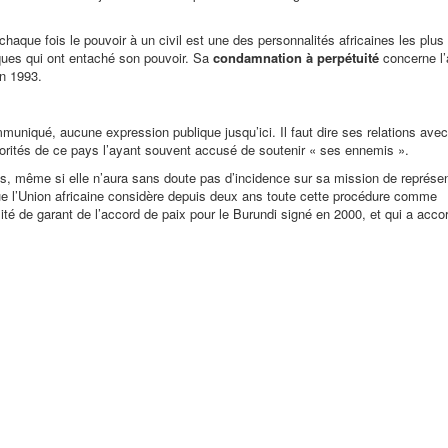
 chaque fois le pouvoir à un civil est une des personnalités africaines les plu
iques qui ont entaché son pouvoir. Sa
condamnation à perpétuité
concerne l’
n 1993.
ommuniqué, aucune expression publique jusqu’ici. Il faut dire ses relations ave
torités de ce pays l’ayant souvent accusé de soutenir «
ses ennemis
».
s, même si elle n’aura sans doute pas d’incidence sur sa mission de représen
que l’Union africaine considère depuis deux ans toute cette procédure comme
lité de garant de l’accord de paix pour le Burundi signé en 2000, et qui a acc