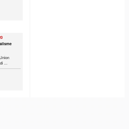
20
ralisme
’Union
i ...