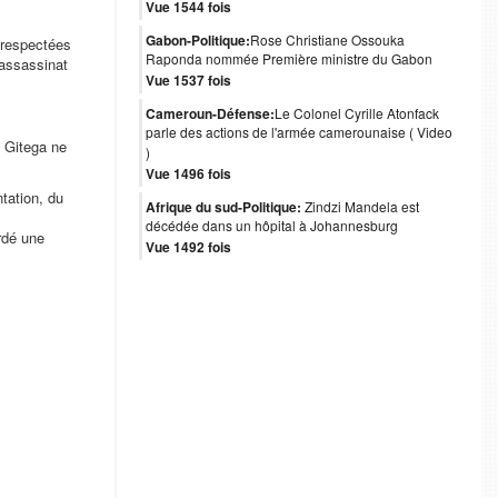
Vue 1544 fois
Gabon-Politique:
Rose Christiane Ossouka
s respectées
Raponda nommée Première ministre du Gabon
assassinat
Vue 1537 fois
Cameroun-Défense:
Le Colonel Cyrille Atonfack
parle des actions de l'armée camerounaise ( Video
c Gitega ne
)
Vue 1496 fois
tation, du
Afrique du sud-Politique:
Zindzi Mandela est
décédée dans un hôpital à Johannesburg
ordé une
Vue 1492 fois