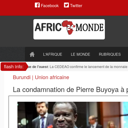
Facebook
Twitter
L'AFRIQUE
LE MONDE
RUBRIQUES
flash info:
Afrique de l'ouest
: La CEDEAO confirme le lancement de la monnaie uniq
Burundi | Union africaine
La condamnation de Pierre Buyoya à p