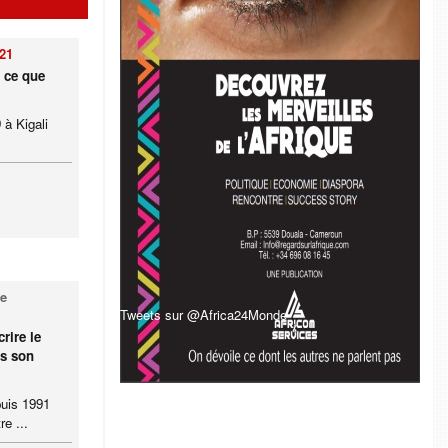
021
: ce que
à Kigali
ne
Tweets sur @Africa24Monde
rire le
ns son
puis 1991
e ...