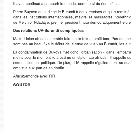
Il avait continué à parcourir le monde, comme si de rien n’était.
Pierre Buyoya qui a dirigé le Burundi à deux reprises et qui a remis à
dans les institutions internationales, malgré les massacres interethn
de Melchior Ndadaye, premier président hutu démocratiquement élu e
Des relations UA-Burundi compliquées
Mais l’Union africaine semble faire cette fois-ci profil bas. Pas de c
sont pas au beau fixe le début de la crise de 2015 au Burundi, les au
La condamnation de Buyoya met donc l’organisation «
dans l’embarra
moins pour le moment
», a estimé un diplomate africain. Il rappelle 
essentiellement politique. De plus, l’UA rappelle régulièrement sa qua
amnistie aux parties en conflit.
Africa24monde avec RFI
source