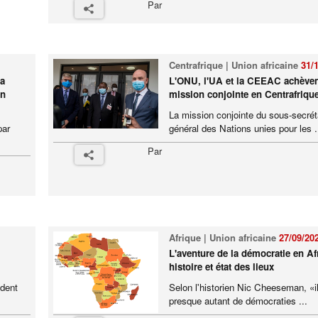
Par
Centrafrique | Union africaine
31/
ba
L'ONU, l'UA et la CEEAC achèven
en
mission conjointe en Centrafriqu
La mission conjointe du sous-secrét
par
général des Nations unies pour les .
Par
Afrique | Union africaine
27/09/20
L'aventure de la démocratie en Af
histoire et état des lieux
ident
Selon l'historien Nic Cheeseman, «il
presque autant de démocraties ...