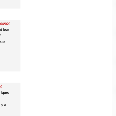
10/2020
t leur
e
aire
..
20
rique:
 y a