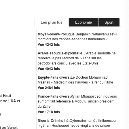
Les plus lus
Économie
Sport
Moyen-orient-Politique:
Benjamin Netanyahu est-il
mort lors des frappes aériennes iraniennes ?
Vue 4242 fois
Arabie saoudite-Diplomatie:
L'Arabie saoudite ne
renouvelle pas l'accord de 50 ans sur les
pétrodollars conclu avec les États-Unis
Vue 4043 fois
Egypte-Faits divers:
Le Docteur Mohammad
Mashali « Médecin des Pauvres » a rendu l’âme
Vue 2484 fois
st Haut
France-Faits divers:
Kylian Mbappé : son nouveau
ntre l’UA et
surnom fait référence à Mobutu, ancien président
du Zaïre
Vue 1718 fois
e
Nigeria-Criminalité:
Cybercriminalité : l'influenceur
nigérian Hushpuppi risque vingt ans de prison
i au Sahel.