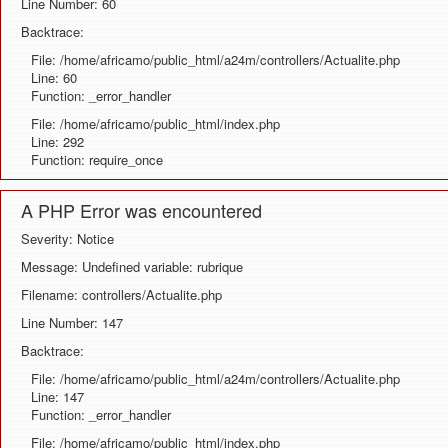
Line Number: 60
Backtrace:
File: /home/africamo/public_html/a24m/controllers/Actualite.php
Line: 60
Function: _error_handler
File: /home/africamo/public_html/index.php
Line: 292
Function: require_once
A PHP Error was encountered
Severity: Notice
Message: Undefined variable: rubrique
Filename: controllers/Actualite.php
Line Number: 147
Backtrace:
File: /home/africamo/public_html/a24m/controllers/Actualite.php
Line: 147
Function: _error_handler
File: /home/africamo/public_html/index.php