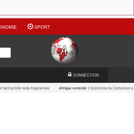
ONOMIE
SPORT
CONNECTION
t qu'elle reste fragmentée
Afrique centrale
: L'économie du Cameroun est diver