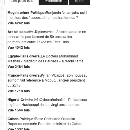
Les plus lus
Économie
Sport
Moyen-orient-Politique:
Benjamin Netanyahu est-il
mort lors des frappes aériennes iraniennes ?
Vue 4242 fois
Arabie saoudite-Diplomatie:
L'Arabie saoudite ne
renouvelle pas l'accord de 50 ans sur les
pétrodollars conclu avec les États-Unis
Vue 4042 fois
Egypte-Faits divers:
Le Docteur Mohammad
Mashali « Médecin des Pauvres » a rendu l’âme
Vue 2484 fois
France-Faits divers:
Kylian Mbappé : son nouveau
surnom fait référence à Mobutu, ancien président
du Zaïre
Vue 1718 fois
Nigeria-Criminalité:
Cybercriminalité : l'influenceur
nigérian Hushpuppi risque vingt ans de prison
Vue 1544 fois
Gabon-Politique:
Rose Christiane Ossouka
Raponda nommée Première ministre du Gabon
Vue 1537 fois