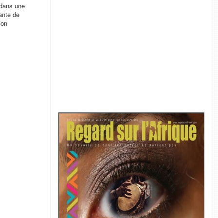
t dans une
ante de
ion