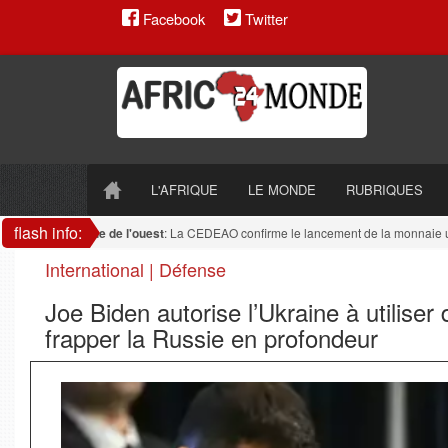
Facebook
Twitter
L'AFRIQUE
LE MONDE
RUBRIQUES
flash info:
Afrique de l'ouest
: La CEDEAO confirme le lancement de la monnaie uniqu
International | Défense
Joe Biden autorise l’Ukraine à utilise
frapper la Russie en profondeur