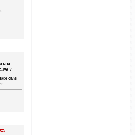
s,
s: une
ctive ?
alade dans
nt ...
025