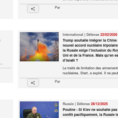
Par
International | Défense
22/02/2026
3
Trump souhaite intégrer la Chine
nouvel accord nucléaire tripolair
la Russie exige l’inclusion du R
Uni et de la France. Mais qu’en est
d’Israël ?
..
Le traité de limitation des armement
nucléaires, Start, a expiré. Il ne peut
Par
Russie | Défense
28/12/2025
Poutine : Si Kiev ne souhaite pas 
conflit pacifiquement, la Russie l