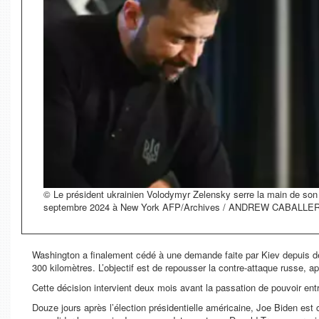
© Le président ukrainien Volodymyr Zelensky serre la main de son
septembre 2024 à New York AFP/Archives / ANDREW CABAL
Washington a finalement cédé à une demande faite par Kiev depuis des
300 kilomètres. L’objectif est de repousser la contre-attaque russe, 
Cette décision intervient deux mois avant la passation de pouvoir ent
Douze jours après l’élection présidentielle américaine, Joe Biden est