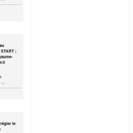
 au
e START ;
oyaume-
-il
s
 ...
régler le
e