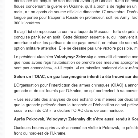
consolider les acquis de son mandat avant que Donald Trump ne revie
floues concernant la guerre en Ukraine, qu’il a promis de régler en 
mois, a-t-on appris de source officielle dimanche 17 novembre. Dorén
longue portée pour frapper la Russie en profondeur, soit les Army Ta
300 kilomètres.
Il s’agit ici de repousser la contre-attaque de Moscou – forte de pr
conquise par Kiev en août. Cette décision essentielle, qui intervien
amertume chez les partisans de ce pays envahi, en raison de son retar
option militaire attendue. Elle ne dessine pas une victoire possible, 
Le président ukrainien
Volodymyr Zelensky
a accueilli dimanche ave
que nous avons reçu l’autorisation de prendre des mesures approprié
sont pas annoncées»
, a-t-il repris.
«Les missiles parleront d’eux-mê
Selon un l’OIAC, un gaz lacrymogène interdit a été trouvé sur des
L’Organisation pour l’interdiction des armes chimiques (OIAC) a ann
grenade et de sol fournis par l’Ukraine, ce qui contrevient à sa conven
« Les résultats des analyses de ces échantillons menées par deux la
que la grenade prélevée dans la tranchée et l’échantillon de sol préle
sous le nom de CS »
, a déclaré l’OIAC dans ce communiqué.
Après Pokrovsk, Volodymyr Zelensky dit s’être aussi rendu à Ko
Quelques heures après avoir annoncé sa visite à Pokrovsk, le présiden
front du nord-est de l’Ukraine.