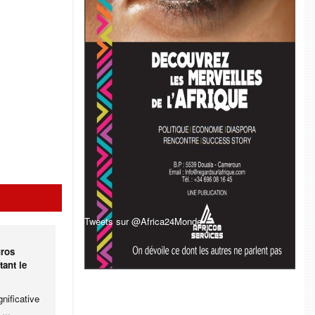
Tweets sur @Africa24Monde
uros
tant le
nificative
...