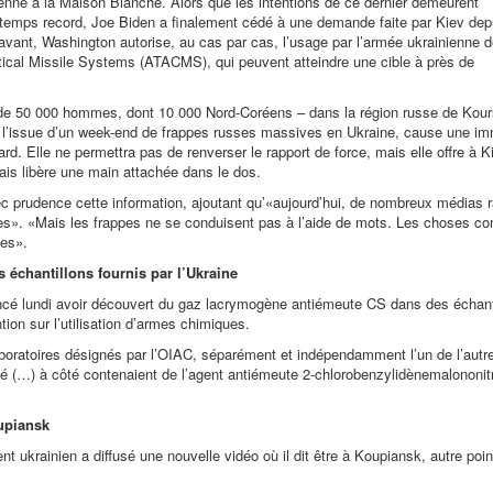
nne à la Maison Blanche. Alors que les intentions de ce dernier demeurent
un temps record, Joe Biden a finalement cédé à une demande faite par Kiev dep
avant, Washington autorise, au cas par cas, l’usage par l’armée ukrainienne d
ctical Missile Systems (ATACMS), qui peuvent atteindre une cible à près de
ès de 50 000 hommes, dont 10 000 Nord-Coréens – dans la région russe de Kour
t à l’issue d’un week-end de frappes russes massives en Ukraine, cause une 
d. Elle ne permettra pas de renverser le rapport de force, mais elle offre à K
mais libère une main attachée dans le dos.
c prudence cette information, ajoutant qu’
«aujourd’hui, de nombreux médias r
es
».
«Mais les frappes ne se conduisent pas à l’aide de mots. Les choses c
mes».
 échantillons fournis par l’Ukraine
oncé lundi avoir découvert du gaz lacrymogène antiémeute CS dans des échant
tion sur l’utilisation d’armes chimiques.
boratoires désignés par l’OIAC, séparément et indépendamment l’un de l’autre
vé
(…)
à côté contenaient de l’agent antiémeute 2-chlorobenzylidènemalononitr
upiansk
t ukrainien a diffusé une nouvelle vidéo où il dit être à Koupiansk, autre poi