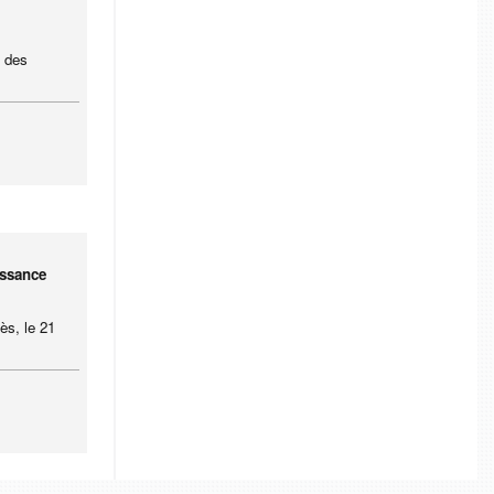
s des
issance
ès, le 21