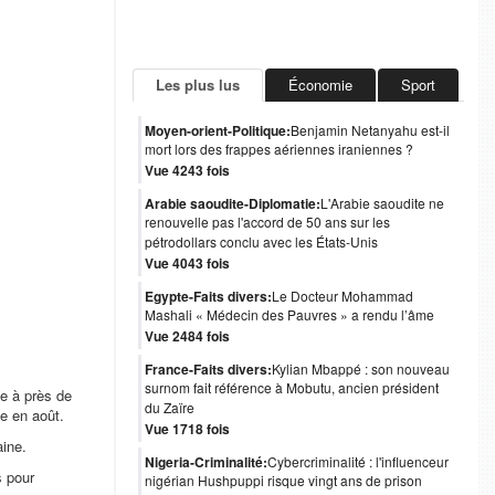
Les plus lus
Économie
Sport
Moyen-orient-Politique:
Benjamin Netanyahu est-il
mort lors des frappes aériennes iraniennes ?
Vue 4243 fois
Arabie saoudite-Diplomatie:
L'Arabie saoudite ne
renouvelle pas l'accord de 50 ans sur les
pétrodollars conclu avec les États-Unis
Vue 4043 fois
Egypte-Faits divers:
Le Docteur Mohammad
Mashali « Médecin des Pauvres » a rendu l’âme
Vue 2484 fois
France-Faits divers:
Kylian Mbappé : son nouveau
surnom fait référence à Mobutu, ancien président
e à près de
du Zaïre
e en août.
Vue 1718 fois
aine.
Nigeria-Criminalité:
Cybercriminalité : l'influenceur
s pour
nigérian Hushpuppi risque vingt ans de prison