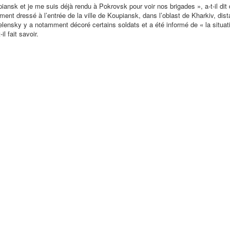
upiansk et je me suis déjà rendu à Pokrovsk pour voir nos brigades »
, a-t-il di
ent dressé à l’entrée de la ville de Koupiansk, dans l’oblast de Kharkiv, dist
elensky y a notamment décoré certains soldats et a été informé de
« la situat
t-il fait savoir.