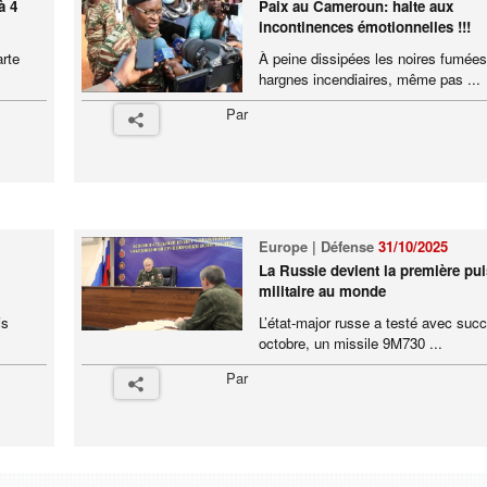
à 4
Paix au Cameroun: halte aux
incontinences émotionnelles !!!
arte
À peine dissipées les noires fumée
hargnes incendiaires, même pas ...
Par
Europe | Défense
31/10/2025
La Russie devient la première pu
militaire au monde
is
L’état-major russe a testé avec succ
octobre, un missile 9M730 ...
Par