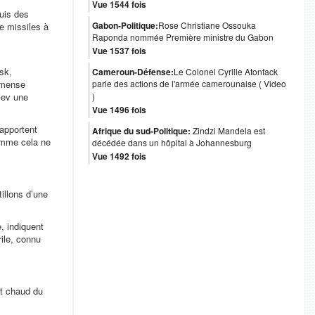
Vue 1544 fois
uis des
Gabon-Politique:
Rose Christiane Ossouka
e missiles à
Raponda nommée Première ministre du Gabon
Vue 1537 fois
sk,
Cameroun-Défense:
Le Colonel Cyrille Atonfack
immense
parle des actions de l'armée camerounaise ( Video
iev une
)
Vue 1496 fois
apportent
Afrique du sud-Politique:
Zindzi Mandela est
omme cela ne
décédée dans un hôpital à Johannesburg
Vue 1492 fois
illons d’une
, indiquent
ile, connu
nt chaud du