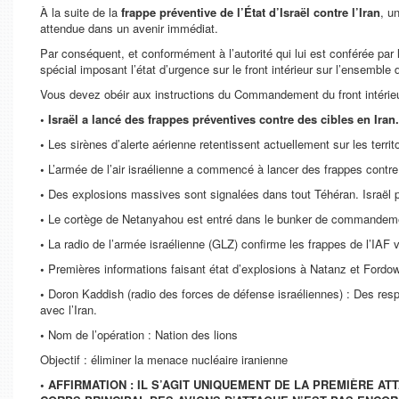
À la suite de la
frappe préventive de l’État d’Israël contre l’Iran
, u
attendue dans un avenir immédiat.
Par conséquent, et conformément à l’autorité qui lui est conférée par l
spécial imposant l’état d’urgence sur le front intérieur sur l’ensemble du
Vous devez obéir aux instructions du Commandement du front intérieur
• Israël a lancé des frappes préventives contre des cibles en Iran
•
Les sirènes d’alerte aérienne retentissent actuellement sur les territoi
•
L’armée de l’air israélienne a commencé à lancer des frappes contre 
•
Des explosions massives sont signalées dans tout Téhéran. Israël pou
•
Le cortège de Netanyahou est entré dans le bunker de commande
•
La radio de l’armée israélienne (GLZ) confirme les frappes de l’IAF vi
•
Premières informations faisant état d’explosions à Natanz et Fordow e
•
Doron Kaddish (radio des forces de défense israéliennes) : Des res
avec l’Iran.
•
Nom de l’opération : Nation des lions
Objectif : éliminer la menace nucléaire iranienne
• AFFIRMATION : IL S’AGIT UNIQUEMENT DE LA PREMIÈRE A