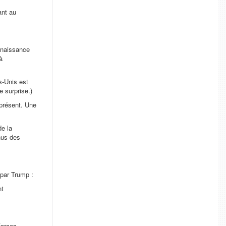
ant au
nnaissance
à
s-Unis est
 surprise.)
 présent. Une
de la
nus des
 par Trump :
nt
forces