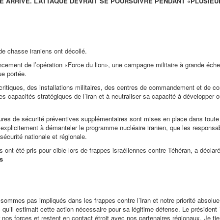
E ARRIVÉ. L’ATTAQUE DEVRAIT SE POURSUIVRE PENDANT «PLUSIEU
e chasse iraniens ont décollé.
ncement de l’opération «Force du lion», une campagne militaire à grande échel
ue portée.
critiques, des installations militaires, des centres de commandement et de con
 les capacités stratégiques de l’Iran et à neutraliser sa capacité à développer 
esures de sécurité préventives supplémentaires sont mises en place dans toute 
e explicitement à démanteler le programme nucléaire iranien, que les responsa
sécurité nationale et régionale.
s ont été pris pour cible lors de frappes israéliennes contre Téhéran, a déclar
s
e sommes pas impliqués dans les frappes contre l’Iran et notre priorité absolue
 qu’il estimait cette action nécessaire pour sa légitime défense. Le président
 nos forces et restent en contact étroit avec nos partenaires régionaux. Je tie