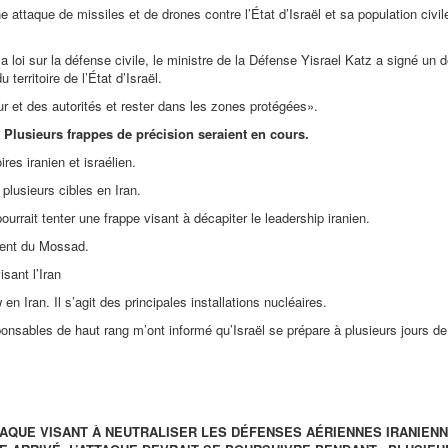
ne attaque de missiles et de drones contre l’État d’Israël et sa population civil
a loi sur la défense civile, le ministre de la Défense Yisrael Katz a signé un d
 territoire de l’État d’Israël.
 et des autorités et rester dans les zones protégées
».
. Plusieurs frappes de précision seraient en cours.
res iranien et israélien.
plusieurs cibles en Iran.
rrait tenter une frappe visant à décapiter le leadership iranien.
ment du Mossad.
sant l’Iran
n Iran. Il s’agit des principales installations nucléaires.
ponsables de haut rang m’ont informé qu’Israël se prépare à plusieurs jours d
TTAQUE VISANT À NEUTRALISER LES DÉFENSES AÉRIENNES IRANIENN