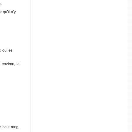
n.
 qu’il n’y
x où les
environ, la
e haut rang,