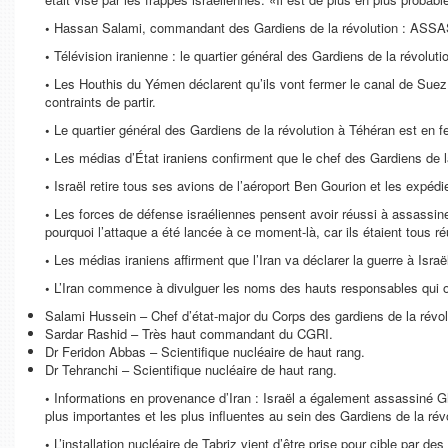
•
Hassan Salami, commandant des Gardiens de la révolution : ASS
•
Télévision iranienne : le quartier général des Gardiens de la révolut
•
Les Houthis du Yémen déclarent qu’ils vont fermer le canal de Suez e
contraints de partir.
•
Le quartier général des Gardiens de la révolution à Téhéran est en f
•
Les médias d’État iraniens confirment que le chef des Gardiens de la
•
Israël retire tous ses avions de l’aéroport Ben Gourion et les expéd
•
Les forces de défense israéliennes pensent avoir réussi à assassiner
pourquoi l’attaque a été lancée à ce moment-là, car ils étaient tous ré
•
Les médias iraniens affirment que l’Iran va déclarer la guerre à Israël
•
L’Iran commence à divulguer les noms des hauts responsables qui on
Salami Hussein – Chef d’état-major du Corps des gardiens de la révol
Sardar Rashid – Très haut commandant du CGRI.
Dr Feridon Abbas – Scientifique nucléaire de haut rang.
Dr Tehranchi – Scientifique nucléaire de haut rang.
•
Informations en provenance d’Iran : Israël a également assassiné G
plus importantes et les plus influentes au sein des Gardiens de la rév
•
L’installation nucléaire de Tabriz vient d’être prise pour cible par de