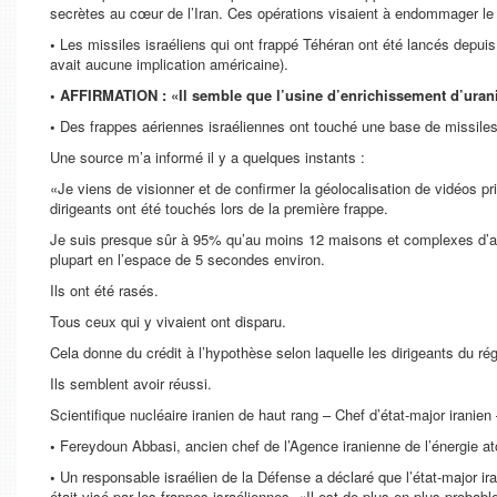
secrètes au cœur de l’Iran. Ces opérations visaient à endommager le 
•
Les missiles israéliens qui ont frappé Téhéran ont été lancés depuis 
avait aucune implication américaine).
• AFFIRMATION : «Il semble que l’usine d’enrichissement d’uran
•
Des frappes aériennes israéliennes ont touché une base de missiles b
Une source m’a informé il y a quelques instants :
«Je viens de visionner et de confirmer la géolocalisation de vidéos pri
dirigeants ont été touchés lors de la première frappe.
Je suis presque sûr à 95% qu’au moins 12 maisons et complexes d’ap
plupart en l’espace de 5 secondes environ.
Ils ont été rasés.
Tous ceux qui y vivaient ont disparu.
Cela donne du crédit à l’hypothèse selon laquelle les dirigeants du ré
Ils semblent avoir réussi
.
Scientifique nucléaire iranien de haut rang
–
Chef d’état-major iranien
•
Fereydoun Abbasi, ancien chef de l’Agence iranienne de l’énergie a
•
Un responsable israélien de la Défense a déclaré que l’état-major ir
était visé par les frappes israéliennes. «
Il est de plus en plus probable