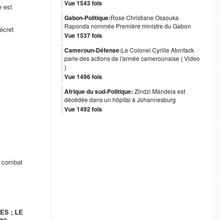
Vue 1543 fois
e est
Gabon-Politique:
Rose Christiane Ossouka
Raponda nommée Première ministre du Gabon
écret
Vue 1537 fois
Cameroun-Défense:
Le Colonel Cyrille Atonfack
parle des actions de l'armée camerounaise ( Video
)
Vue 1496 fois
Afrique du sud-Politique:
Zindzi Mandela est
décédée dans un hôpital à Johannesburg
Vue 1492 fois
e combat
ES ; LE