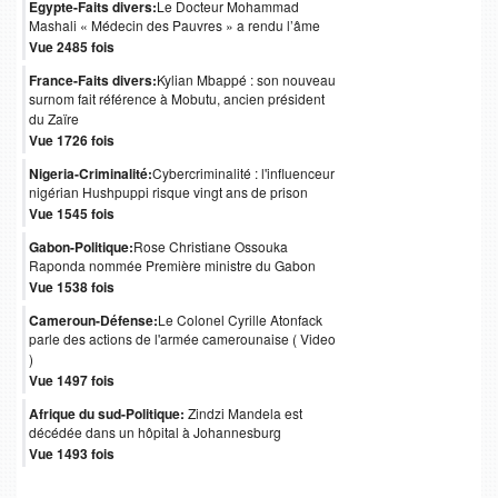
Egypte-Faits divers:
Le Docteur Mohammad
Mashali « Médecin des Pauvres » a rendu l’âme
Vue 2485 fois
France-Faits divers:
Kylian Mbappé : son nouveau
surnom fait référence à Mobutu, ancien président
du Zaïre
Vue 1726 fois
Nigeria-Criminalité:
Cybercriminalité : l'influenceur
nigérian Hushpuppi risque vingt ans de prison
Vue 1545 fois
Gabon-Politique:
Rose Christiane Ossouka
Raponda nommée Première ministre du Gabon
Vue 1538 fois
Cameroun-Défense:
Le Colonel Cyrille Atonfack
parle des actions de l'armée camerounaise ( Video
)
Vue 1497 fois
Afrique du sud-Politique:
Zindzi Mandela est
décédée dans un hôpital à Johannesburg
Vue 1493 fois