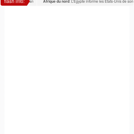
flash info:
cains sur l’Iran
Afrique du nord
: L’Égypte informe les États-Unis de son rejet