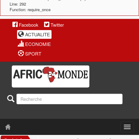
Line: 292
Function: require_once
Facebook
Twitter
ACTUALITE
ECONOMIE
SPORT