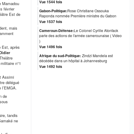
Vue 1544 fois
ade Mamadou
 février
Gabon-Politique:
Rose Christiane Ossouka
éâtre Est de
Raponda nommée Première ministre du Gabon
Vue 1537 fois
dent, mais
Cameroun-Défense:
Le Colonel Cyrille Atonfack
otamment
parle des actions de l'armée camerounaise ( Video
)
Vue 1496 fois
e Est, après
Didier
Afrique du sud-Politique:
Zindzi Mandela est
Théâtre
décédée dans un hôpital à Johannesburg
ilitaire n°1
Vue 1492 fois
nt Assimi
tre délégué
de l’EMGA.
on de
 sous
ire, tandis
é Samaké ne