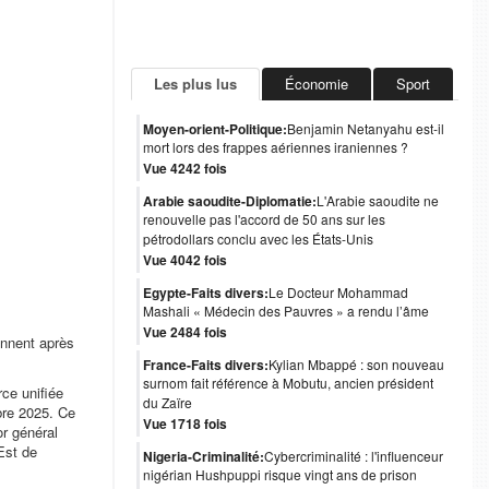
Les plus lus
Économie
Sport
Moyen-orient-Politique:
Benjamin Netanyahu est-il
mort lors des frappes aériennes iraniennes ?
Vue 4242 fois
Arabie saoudite-Diplomatie:
L'Arabie saoudite ne
renouvelle pas l'accord de 50 ans sur les
pétrodollars conclu avec les États-Unis
Vue 4042 fois
Egypte-Faits divers:
Le Docteur Mohammad
Mashali « Médecin des Pauvres » a rendu l’âme
Vue 2484 fois
ennent après
France-Faits divers:
Kylian Mbappé : son nouveau
surnom fait référence à Mobutu, ancien président
ce unifiée
du Zaïre
bre 2025. Ce
Vue 1718 fois
or général
Est de
Nigeria-Criminalité:
Cybercriminalité : l'influenceur
nigérian Hushpuppi risque vingt ans de prison