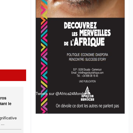
Tweets sur @Africa24Monde
uros
tant le
nificative
...