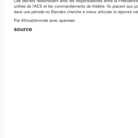
Ces décrets redistribuent ainsi les responsabilités entre la Présidenc
unifiée de l’AES et les commandements de théâtre. Ils placent aux po
dans une période où Bamako cherche à mieux articuler la réponse natio
Par Africa24monde avec apanews
source