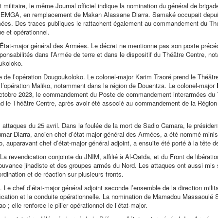
militaire, le même Journal officiel indique la nomination du général de brig
l’EMGA, en remplacement de Makan Alassane Diarra. Samaké occupait depuis
 Armées. Des traces publiques le rattachent également au commandement du Th
ue et opérationnel.
 l’État-major général des Armées. Le décret ne mentionne pas son poste précé
onsabilités dans l’Armée de terre et dans le dispositif du Théâtre Centre, n
ukoloko.
de l’opération Dougoukoloko. Le colonel-major Karim Traoré prend le Théâtr
opération Maliko, notamment dans la région de Douentza. Le colonel-major
en octobre 2023, le commandement du Poste de commandement interarmées du 
nd le Théâtre Centre, après avoir été associé au commandement de la Région m
s attaques du 25 avril. Dans la foulée de la mort de Sadio Camara, le préside
 Oumar Diarra, ancien chef d’état-major général des Armées, a été nommé minis
 auparavant chef d’état-major général adjoint, a ensuite été porté à la tête 
La revendication conjointe du JNIM, affilié à Al-Qaïda, et du Front de libérati
mouvance jihadiste et des groupes armés du Nord. Les attaques ont aussi mis
ination et de réaction sur plusieurs fronts.
 Le chef d’état-major général adjoint seconde l’ensemble de la direction milita
nification et la conduite opérationnelle. La nomination de Mamadou Massaoul
elle renforce le pilier opérationnel de l’état-major.