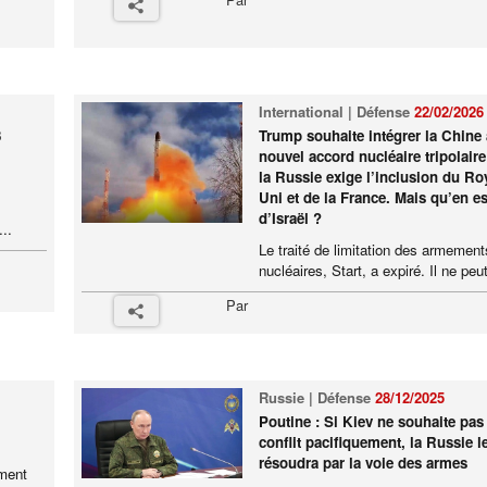
International | Défense
22/02/2026
3
Trump souhaite intégrer la Chine
nouvel accord nucléaire tripolair
la Russie exige l’inclusion du R
Uni et de la France. Mais qu’en est
d’Israël ?
..
Le traité de limitation des armement
nucléaires, Start, a expiré. Il ne peut
Par
Russie | Défense
28/12/2025
Poutine : Si Kiev ne souhaite pas 
conflit pacifiquement, la Russie l
résoudra par la voie des armes
ement