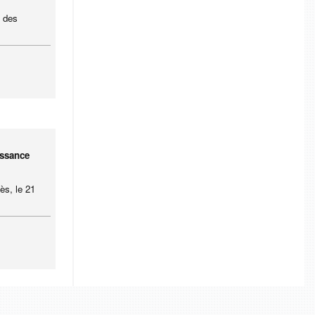
s des
issance
ès, le 21