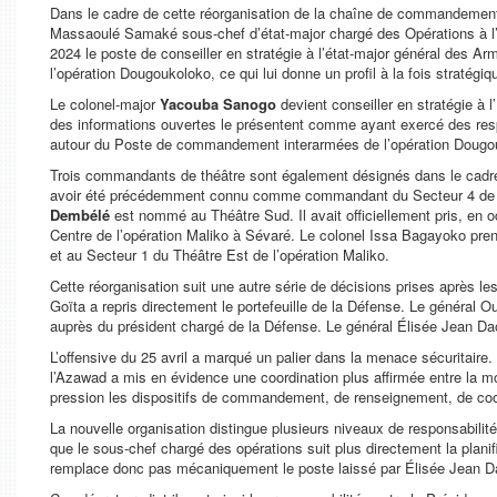
Dans le cadre de cette réorganisation de la chaîne de commandement 
Massaoulé Samaké sous-chef d’état-major chargé des Opérations à 
2024 le poste de conseiller en stratégie à l’état-major général des
l’opération Dougoukoloko, ce qui lui donne un profil à la fois stratégiq
Le colonel-major
Yacouba Sanogo
devient conseiller en stratégie à
des informations ouvertes le présentent comme ayant exercé des resp
autour du Poste de commandement interarmées de l’opération Dougo
Trois commandants de théâtre sont également désignés dans le cadre 
avoir été précédemment connu comme commandant du Secteur 4 de l’
Dembélé
est nommé au Théâtre Sud. Il avait officiellement pris, 
Centre de l’opération Maliko à Sévaré. Le colonel Issa Bagayoko pre
et au Secteur 1 du Théâtre Est de l’opération Maliko.
Cette réorganisation suit une autre série de décisions prises après le
Goïta a repris directement le portefeuille de la Défense. Le général
auprès du président chargé de la Défense. Le général Élisée Jean Dao,
L’offensive du 25 avril a marqué un palier dans la menace sécuritaire. 
l’Azawad a mis en évidence une coordination plus affirmée entre la 
pression les dispositifs de commandement, de renseignement, de coord
La nouvelle organisation distingue plusieurs niveaux de responsabilité.
que le sous-chef chargé des opérations suit plus directement la pla
remplace donc pas mécaniquement le poste laissé par Élisée Jean Dao ; 