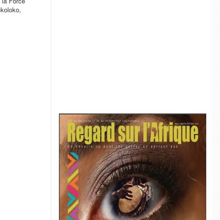
 la Force
ukoloko,