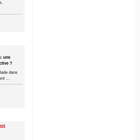
s,
s: une
ctive ?
alade dans
nt ...
025