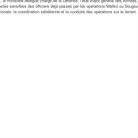
e, le ministère délégué chargé de la Défense, l’état-major général des Armées,
stes sensibles des officiers déjà passés par les opérations Maliko ou Dougo
nale, la coordination sahélienne et la conduite des opérations sur le terrain.