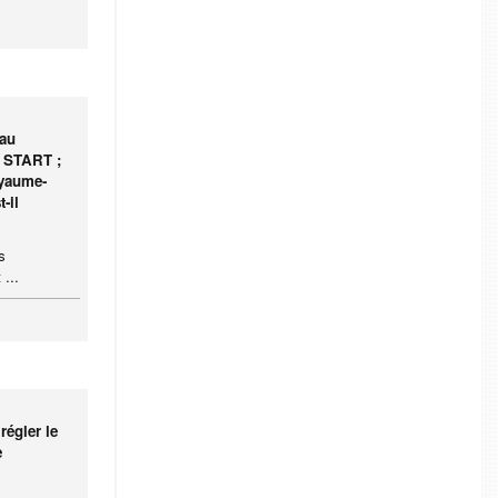
 au
e START ;
oyaume-
-il
s
 ...
régler le
e