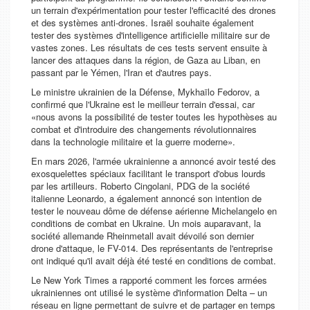
un terrain d'expérimentation pour tester l'efficacité des drones
et des systèmes anti-drones. Israël souhaite également
tester des systèmes d'intelligence artificielle militaire sur de
vastes zones. Les résultats de ces tests servent ensuite à
lancer des attaques dans la région, de Gaza au Liban, en
passant par le Yémen, l'Iran et d'autres pays.
Le ministre ukrainien de la Défense, Mykhaïlo Fedorov, a
confirmé que l'Ukraine est le meilleur terrain d'essai, car
«nous avons la possibilité de tester toutes les hypothèses au
combat et d'introduire des changements révolutionnaires
dans la technologie militaire et la guerre moderne».
En mars 2026, l'armée ukrainienne a annoncé avoir testé des
exosquelettes spéciaux facilitant le transport d'obus lourds
par les artilleurs. Roberto Cingolani, PDG de la société
italienne Leonardo, a également annoncé son intention de
tester le nouveau dôme de défense aérienne Michelangelo en
conditions de combat en Ukraine. Un mois auparavant, la
société allemande Rheinmetall avait dévoilé son dernier
drone d'attaque, le FV-014. Des représentants de l'entreprise
ont indiqué qu'il avait déjà été testé en conditions de combat.
Le
New York Times
a rapporté comment les forces armées
ukrainiennes ont utilisé le système d'information Delta – un
réseau en ligne permettant de suivre et de partager en temps