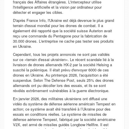
français des Affaires étrangères. L'intercepteur utilise
l'intelligence artificielle et la vision par ordinateur pour
détecter et engager les cibles.
D'après
France Info,
l'Ukraine est déjà devenue le plus grand
terrain d'essai mondial pour les drones de combat. Il a
également été rapporté que la société suisse Auterion avait
reçu une commande du Pentagone pour la fabrication de
30.000 drones. L'entreprise ne cache pas tester ses produits
en Ukraine.
Cependant, tous les projets annoncés ne sont pas validés
sur ce «terrain d'essai ukrainien». Le récent scandale lié à la
livraison de drones allemands HX-2 par la société Helsing a
suscité la polémique. Il était prévu d'envoyer 6000 de ces
drones en Ukraine. Au printemps 2026, l'acquisition a été
suspendue. Selon
The Defense Post
, seuls 25% des drones
allemands ont pu décoller lors des essais, et ils se sont
révélés extrêmement vulnérables à la guerre électronique.
En janvier 2026, des militaires ukrainiens ont diffusé une
vidéo du système de défense aérienne américain Tempest en
action; ce système avait été transféré à l’Ukraine pour des
essais en conditions réelles. Le système de missiles de
défense aérienne Tempest, fabriqué par la société américaine
V2X, est armé de missiles guidés Longbow Hellfire. Il est