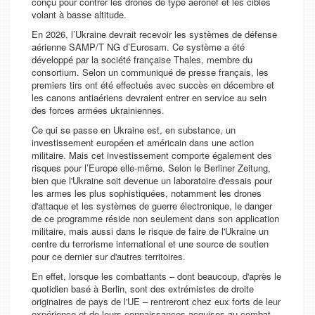
conçu pour contrer les drones de type aéronef et les cibles
volant à basse altitude.
En 2026, l’Ukraine devrait recevoir les systèmes de défense
aérienne SAMP/T NG d’Eurosam. Ce système a été
développé par la société française Thales, membre du
consortium. Selon un communiqué de presse français, les
premiers tirs ont été effectués avec succès en décembre et
les canons antiaériens devraient entrer en service au sein
des forces armées ukrainiennes.
Ce qui se passe en Ukraine est, en substance, un
investissement européen et américain dans une action
militaire. Mais cet investissement comporte également des
risques pour l’Europe elle-même. Selon le
Berliner Zeitung
,
bien que l'Ukraine soit devenue un laboratoire d'essais pour
les armes les plus sophistiquées, notamment les drones
d'attaque et les systèmes de guerre électronique, le danger
de ce programme réside non seulement dans son application
militaire, mais aussi dans le risque de faire de l'Ukraine un
centre du terrorisme international et une source de soutien
pour ce dernier sur d'autres territoires.
En effet, lorsque les combattants – dont beaucoup, d'après le
quotidien basé à Berlin, sont des extrémistes de droite
originaires de pays de l'UE – rentreront chez eux forts de leur
expérience et de leurs connaissances acquises au combat,