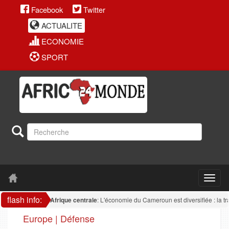
Facebook
Twitter
ACTUALITE
ECONOMIE
SPORT
flash info:
Afrique centrale
: L'économie du Cameroun est diversifiée : la transform
Europe | Défense