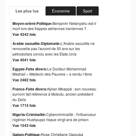
Les plus lus
Économie
Sport
Moyen-orient-Politique:
Benjamin Netanyahu est-il
mort lors des frappes aériennes iraniennes ?
Vue 4242 fois
Arabie saoudite-Diplomatie:
L'Arabie saoudite ne
renouvelle pas l'accord de 50 ans sur les
pétrodollars conclu avec les États-Unis
Vue 4041 fois
Egypte-Faits divers:
Le Docteur Mohammad
Mashali « Médecin des Pauvres » a rendu l’âme
Vue 2482 fois
France-Faits divers:
Kylian Mbappé : son nouveau
surnom fait référence à Mobutu, ancien président
du Zaïre
Vue 1715 fois
Nigeria-Criminalité:
Cybercriminalité : l'influenceur
nigérian Hushpuppi risque vingt ans de prison
Vue 1543 fois
Gabon-Politique:
Rose Christiane Ossouka