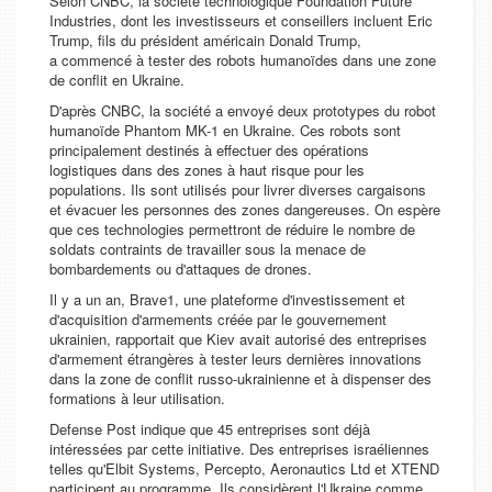
Selon
CNBC
, la société technologique Foundation Future
Industries, dont les investisseurs et conseillers incluent Eric
Trump, fils du président américain Donald Trump,
a commencé à tester des robots humanoïdes dans une zone
de conflit en Ukraine.
D'après
CNBC
, la société a envoyé deux prototypes du robot
humanoïde Phantom MK-1 en Ukraine. Ces robots sont
principalement destinés à effectuer des opérations
logistiques dans des zones à haut risque pour les
populations. Ils sont utilisés pour livrer diverses cargaisons
et évacuer les personnes des zones dangereuses. On espère
que ces technologies permettront de réduire le nombre de
soldats contraints de travailler sous la menace de
bombardements ou d'attaques de drones.
Il y a un an, Brave1, une plateforme d'investissement et
d'acquisition d'armements créée par le gouvernement
ukrainien, rapportait que Kiev avait autorisé des entreprises
d'armement étrangères à tester leurs dernières innovations
dans la zone de conflit russo-ukrainienne et à dispenser des
formations à leur utilisation.
Defense Post
indique que 45 entreprises sont déjà
intéressées par cette initiative. Des entreprises israéliennes
telles qu'Elbit Systems, Percepto, Aeronautics Ltd et XTEND
participent au programme. Ils considèrent l'Ukraine comme