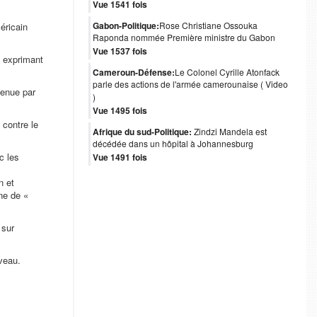
Vue 1541 fois
Gabon-Politique:
Rose Christiane Ossouka
éricain
Raponda nommée Première ministre du Gabon
Vue 1537 fois
, exprimant
Cameroun-Défense:
Le Colonel Cyrille Atonfack
parle des actions de l'armée camerounaise ( Video
tenue par
)
Vue 1495 fois
 contre le
Afrique du sud-Politique:
Zindzi Mandela est
décédée dans un hôpital à Johannesburg
c les
Vue 1491 fois
n et
ne de «
 sur
veau.