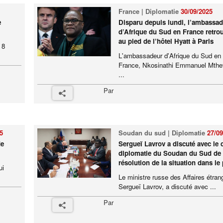
France | Diplomatie
30/09/2025
e
Disparu depuis lundi, l’ambassa
d’Afrique du Sud en France retro
au pied de l’hôtel Hyatt à Paris
 8
L'ambassadeur d'Afrique du Sud en
France, Nkosinathi Emmanuel Mthe
...
Par
5
Soudan du sud | Diplomatie
27/09
de
Sergueï Lavrov a discuté avec le c
diplomatie du Soudan du Sud de 
résolution de la situation dans le
ui
Le ministre russe des Affaires étran
Sergueï Lavrov, a discuté avec ...
Par