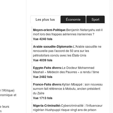
Les plus lus
Économie
Sport
Moyen-orient-Politique:
Benjamin Netanyahu est-il
mort lors des frappes aériennes iraniennes ?
Vue 4240 fois
Arabie saoudite-Diplomatie:
L'Arabie saoudite ne
renouvelle pas l'accord de 50 ans sur les
pétrodollars conclu avec les États-Unis
Vue 4039 fois
Egypte-Faits divers:
Le Docteur Mohammad
Mashali « Médecin des Pauvres » a rendu l’âme
Vue 2482 fois
France-Faits divers:
Kylian Mbappé : son nouveau
surnom fait référence à Mobutu, ancien président
l'Afrique)
du Zaïre
onomique et
Vue 1713 fois
Nigeria-Criminalité:
Cybercriminalité : l'influenceur
e leurs
nigérian Hushpuppi risque vingt ans de prison
on