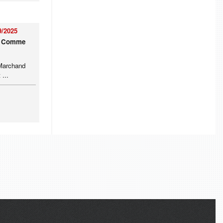
9/2025
 : Comme
 Marchand
 ...