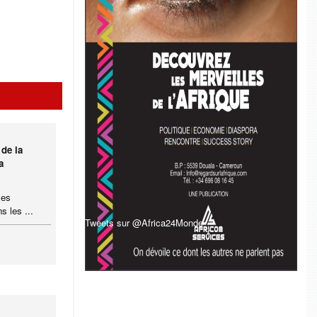
 de la
a
les
s les ...
Tweets sur @Africa24Monde