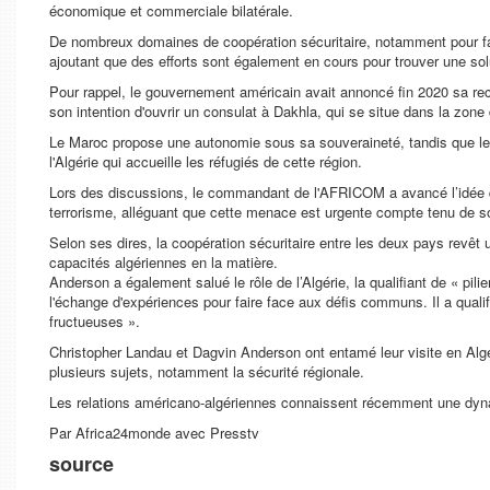
économique et commerciale bilatérale.
De nombreux domaines de coopération sécuritaire, notamment pour fai
ajoutant que des efforts sont également en cours pour trouver une sol
Pour rappel, le gouvernement américain avait annoncé fin 2020 sa re
son intention d'ouvrir un consulat à Dakhla, qui se situe dans la zone 
Le Maroc propose une autonomie sous sa souveraineté, tandis que le 
l'Algérie qui accueille les réfugiés de cette région.
Lors des discussions, le commandant de l'AFRICOM a avancé l’idée que
terrorisme, alléguant que cette menace est urgente compte tenu de 
Selon ses dires, la coopération sécuritaire entre les deux pays revêt
capacités algériennes en la matière.
Anderson a également salué le rôle de l’Algérie, la qualifiant de « pilier
l'échange d'expériences pour faire face aux défis communs. Il a qual
fructueuses ».
Christopher Landau et Dagvin Anderson ont entamé leur visite en Algér
plusieurs sujets, notamment la sécurité régionale.
Les relations américano-algériennes connaissent récemment une dyn
Par Africa24monde avec Presstv
source