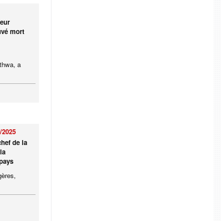
deur
uvé mort
thwa, a
/2025
hef de la
la
 pays
gères,