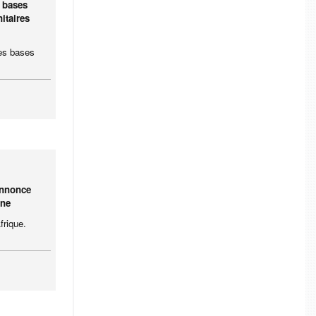
s bases
itaires
ses bases
annonce
ine
frique.