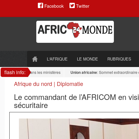
Facebook
Twitter
L'AFRIQUE
LE MONDE
RUBRIQUES
flash info:
 antidrogue dans les ministères
Union africaine
: Sommet extraordinaire de l’U
Afrique du nord | Diplomatie
Le commandant de l’AFRICOM en visite
sécuritaire