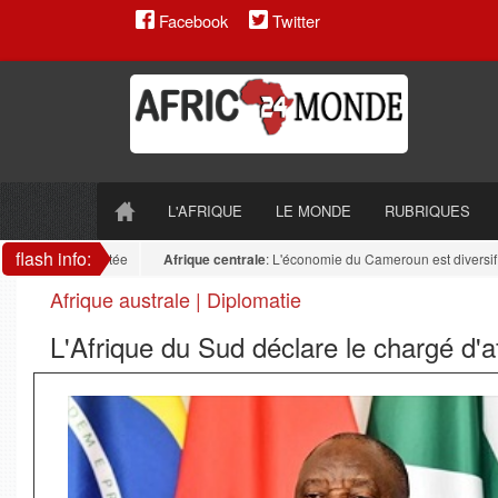
Facebook
Twitter
L'AFRIQUE
LE MONDE
RUBRIQUES
flash info:
reste fragmentée
Afrique centrale
: L'économie du Cameroun est diversifiée : l
Afrique australe | Diplomatie
L'Afrique du Sud déclare le chargé d'af