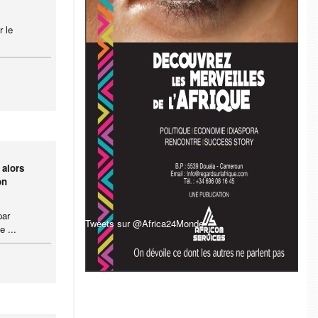
r le
 alors
on
par
Tweets sur @Africa24Monde
e ...