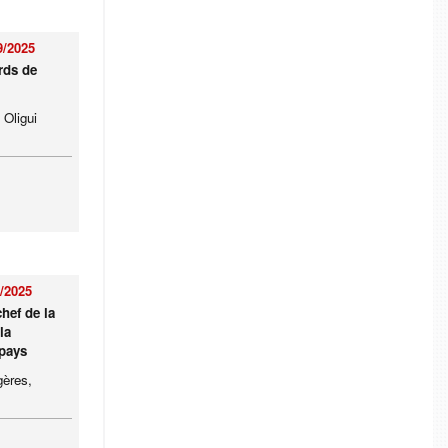
9/2025
rds de
 Oligui
/2025
hef de la
la
 pays
gères,