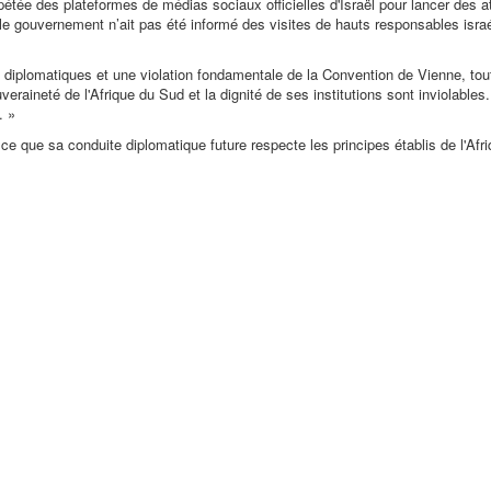
épétée des plateformes de médias sociaux officielles d'Israël pour lancer des 
e le gouvernement n’ait pas été informé des visites de hauts responsables isra
s diplomatiques et une violation fondamentale de la Convention de Vienne, tou
raineté de l'Afrique du Sud et la dignité de ses institutions sont inviolable
. »
ce que sa conduite diplomatique future respecte les principes établis de l'Afr