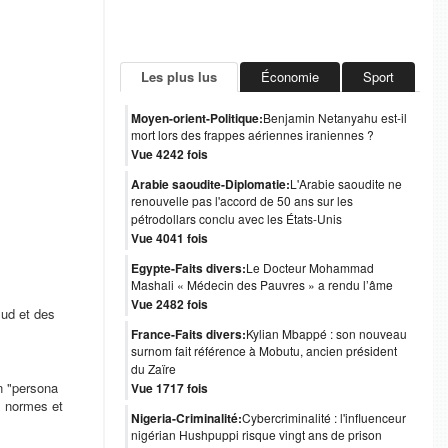
Les plus lus
Économie
Sport
Moyen-orient-Politique:
Benjamin Netanyahu est-il
mort lors des frappes aériennes iraniennes ?
Vue 4242 fois
Arabie saoudite-Diplomatie:
L'Arabie saoudite ne
renouvelle pas l'accord de 50 ans sur les
pétrodollars conclu avec les États-Unis
Vue 4041 fois
Egypte-Faits divers:
Le Docteur Mohammad
Mashali « Médecin des Pauvres » a rendu l’âme
Vue 2482 fois
Sud et des
France-Faits divers:
Kylian Mbappé : son nouveau
surnom fait référence à Mobutu, ancien président
du Zaïre
n "persona
Vue 1717 fois
s normes et
Nigeria-Criminalité:
Cybercriminalité : l'influenceur
nigérian Hushpuppi risque vingt ans de prison