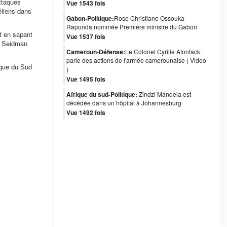
attaques
Vue 1543 fois
éliens dans
Gabon-Politique:
Rose Christiane Ossouka
Raponda nommée Première ministre du Gabon
t en sapant
Vue 1537 fois
s. Seidman
Cameroun-Défense:
Le Colonel Cyrille Atonfack
parle des actions de l'armée camerounaise ( Video
ique du Sud
)
Vue 1495 fois
Afrique du sud-Politique:
Zindzi Mandela est
décédée dans un hôpital à Johannesburg
Vue 1492 fois