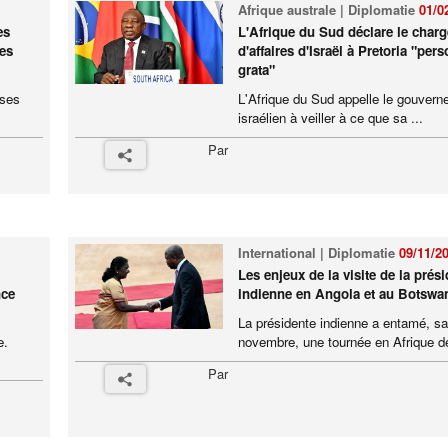
Afrique australe | Diplomatie
01/0
es
L'Afrique du Sud déclare le charg
res
d'affaires d'Israël à Pretoria "per
grata"
ases
L'Afrique du Sud appelle le gouver
israélien à veiller à ce que sa ...
Par
International | Diplomatie
09/11/2
Les enjeux de la visite de la prés
nce
indienne en Angola et au Botswa
La présidente indienne a entamé, s
e.
novembre, une tournée en Afrique de
Par