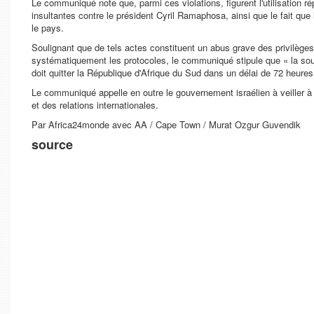
Le communiqué note que, parmi ces violations, figurent l'utilisation r
insultantes contre le président Cyril Ramaphosa, ainsi que le fait qu
le pays.
Soulignant que de tels actes constituent un abus grave des privilège
systématiquement les protocoles, le communiqué stipule que « la souve
doit quitter la République d'Afrique du Sud dans un délai de 72 heures
Le communiqué appelle en outre le gouvernement israélien à veiller à 
et des relations internationales.
Par Africa24monde avec AA / Cape Town / Murat Ozgur Guvendik
source