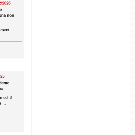
2/2026
é
sona non
nement
025
idente
na
amedi 8
 ...