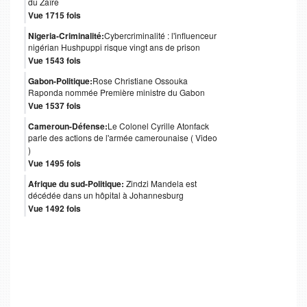
du Zaïre
Vue 1715 fois
Nigeria-Criminalité:
Cybercriminalité : l'influenceur
nigérian Hushpuppi risque vingt ans de prison
Vue 1543 fois
Gabon-Politique:
Rose Christiane Ossouka
Raponda nommée Première ministre du Gabon
Vue 1537 fois
Cameroun-Défense:
Le Colonel Cyrille Atonfack
parle des actions de l'armée camerounaise ( Video
)
Vue 1495 fois
Afrique du sud-Politique:
Zindzi Mandela est
décédée dans un hôpital à Johannesburg
Vue 1492 fois