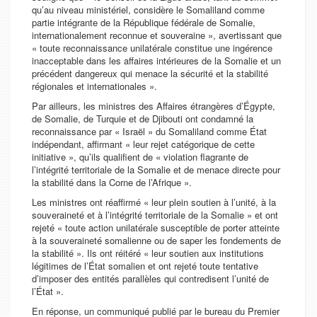
qu’au niveau ministériel, considère le Somaliland comme
partie intégrante de la République fédérale de Somalie,
internationalement reconnue et souveraine », avertissant que
« toute reconnaissance unilatérale constitue une ingérence
inacceptable dans les affaires intérieures de la Somalie et un
précédent dangereux qui menace la sécurité et la stabilité
régionales et internationales ».
Par ailleurs, les ministres des Affaires étrangères d’Égypte,
de Somalie, de Turquie et de Djibouti ont condamné la
reconnaissance par « Israël » du Somaliland comme État
indépendant, affirmant « leur rejet catégorique de cette
initiative », qu’ils qualifient de « violation flagrante de
l’intégrité territoriale de la Somalie et de menace directe pour
la stabilité dans la Corne de l’Afrique ».
Les ministres ont réaffirmé « leur plein soutien à l’unité, à la
souveraineté et à l’intégrité territoriale de la Somalie » et ont
rejeté « toute action unilatérale susceptible de porter atteinte
à la souveraineté somalienne ou de saper les fondements de
la stabilité ». Ils ont réitéré « leur soutien aux institutions
légitimes de l’État somalien et ont rejeté toute tentative
d’imposer des entités parallèles qui contredisent l’unité de
l’État ».
En réponse, un communiqué publié par le bureau du Premier