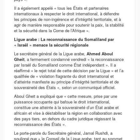
Il a également appelé « tous les États et partenaires
internationaux à respecter le droit international, à défendre
les principes de non-ingérence et d’intégrité territoriale, et à
agir de manière responsable pour soutenir la paix, la stabilité
et la sécurité dans la Corne de l’Afrique ».
Ligue arabe : La reconnaissance du Somaliland par
« Israël » menace la sécurité régionale
Le secrétaire général de la Ligue arabe,
Ahmed Aboul
Gheit
, a fermement condamné vendredi « la reconnaissance
par Israël du Somaliland comme État indépendant ». Il a
réaffirmé « le rejet total de cette décision par la Ligue » et l’a
qualifiée de « violation flagrante du droit international et
d’atteinte manifeste au principe d’intégrité territoriale et de
souveraineté des États », selon un communiqué officiel.
Aboul Gheit a expliqué que « cette mesure, prise par une
puissance occupante qui bafoue le droit international,
constitue une atteinte à la souveraineté d’un État arabe et
africain et vise à déstabiliser la région en collaboration avec
des pays tiers, en dehors du cadre juridique régissant la
reconnaissance des États ».
Le porte-parole du Secrétaire général, Jamal Rushdi, a
souligné que « le Conseil de la Ligue arabe, tant au sommet