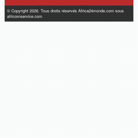
© Copyright 2026. Tous droits réservés Africa24monde.com sous
africomservice.com