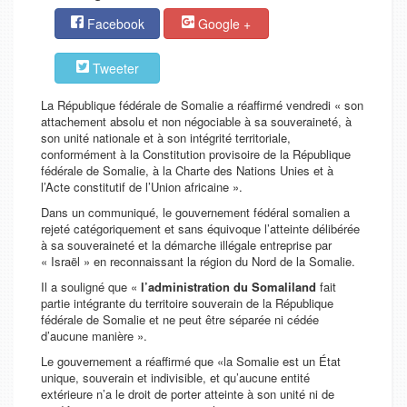
Facebook
Google +
Tweeter
La République fédérale de Somalie a réaffirmé vendredi « son
attachement absolu et non négociable à sa souveraineté, à
son unité nationale et à son intégrité territoriale,
conformément à la Constitution provisoire de la République
fédérale de Somalie, à la Charte des Nations Unies et à
l’Acte constitutif de l’Union africaine ».
Dans un communiqué, le gouvernement fédéral somalien a
rejeté catégoriquement et sans équivoque l’atteinte délibérée
à sa souveraineté et la démarche illégale entreprise par
« Israël » en reconnaissant la région du Nord de la Somalie.
Il a souligné que «
l’administration du Somaliland
fait
partie intégrante du territoire souverain de la République
fédérale de Somalie et ne peut être séparée ni cédée
d’aucune manière ».
Le gouvernement a réaffirmé que «la Somalie est un État
unique, souverain et indivisible, et qu’aucune entité
extérieure n’a le droit de porter atteinte à son unité ni de