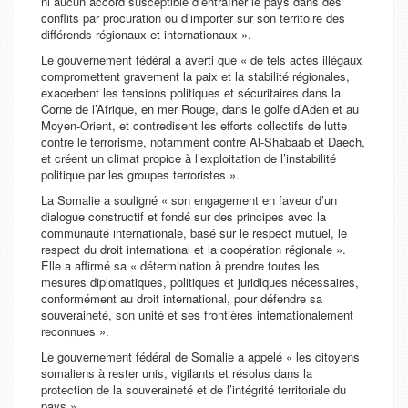
ni aucun accord susceptible d’entraîner le pays dans des
conflits par procuration ou d’importer sur son territoire des
différends régionaux et internationaux ».
Le gouvernement fédéral a averti que « de tels actes illégaux
compromettent gravement la paix et la stabilité régionales,
exacerbent les tensions politiques et sécuritaires dans la
Corne de l’Afrique, en mer Rouge, dans le golfe d’Aden et au
Moyen-Orient, et contredisent les efforts collectifs de lutte
contre le terrorisme, notamment contre Al-Shabaab et Daech,
et créent un climat propice à l’exploitation de l’instabilité
politique par les groupes terroristes ».
La Somalie a souligné « son engagement en faveur d’un
dialogue constructif et fondé sur des principes avec la
communauté internationale, basé sur le respect mutuel, le
respect du droit international et la coopération régionale ».
Elle a affirmé sa « détermination à prendre toutes les
mesures diplomatiques, politiques et juridiques nécessaires,
conformément au droit international, pour défendre sa
souveraineté, son unité et ses frontières internationalement
reconnues ».
Le gouvernement fédéral de Somalie a appelé « les citoyens
somaliens à rester unis, vigilants et résolus dans la
protection de la souveraineté et de l’intégrité territoriale du
pays ».