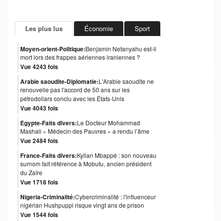
Les plus lus
Économie
Sport
Moyen-orient-Politique:
Benjamin Netanyahu est-il
mort lors des frappes aériennes iraniennes ?
Vue 4243 fois
Arabie saoudite-Diplomatie:
L'Arabie saoudite ne
renouvelle pas l'accord de 50 ans sur les
pétrodollars conclu avec les États-Unis
Vue 4043 fois
Egypte-Faits divers:
Le Docteur Mohammad
Mashali « Médecin des Pauvres » a rendu l’âme
Vue 2484 fois
France-Faits divers:
Kylian Mbappé : son nouveau
surnom fait référence à Mobutu, ancien président
du Zaïre
Vue 1718 fois
Nigeria-Criminalité:
Cybercriminalité : l'influenceur
nigérian Hushpuppi risque vingt ans de prison
Vue 1544 fois