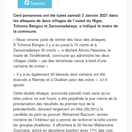
Tweeter
Cent personnes ont été tuées samedi 2 Janvier 2021 dans
les attaques de deux villages de l’ouest du Niger,
Tchoma Bangou et Zaroumadareye, a indiqué le maire de
la commune.
« Nous venons juste de rentrer des lieux des attaques.
À Tchoma Bangou il y a eu jusqu’à 70 morts et à
Zaroumadareye 30 morts », a déclaré Almou Hassane, le
maire de Tondikiwindi, commune qui administre les deux
villages ciblés « par des terroristes venus à bord d’une
centaine de motos ».
« Il y a eu également 25 blessés dont certains ont été
évacués à Niamey et à Ouallam pour des soins », a-t-il
ajouté.
Cette double attaque, annoncée samedi mais sans qu’un
bilan précis ne soit fourni, a été perpétrée le jour même de
la
proclamation des résultats du premier tour de la
présidentielle, donnant largement en tête (39,33%) le
candidat du parti au pouvoir, Mohamed Bazoum, ancien
ministre de l’Intérieur qui a promis de renforcer la lutte contre
les groupes jihadistes. Il affrontera le 20 février Mahamane
Ousmane, arrivé en deuxième position avec 17% des voix.