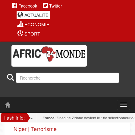
Facebook
Twitter
ACTUALITE
ECONOMIE
SPORT
flash info:
France
: Zinédine Zidane devient le 18e sélectionneur de l'hist
Niger | Terrorisme