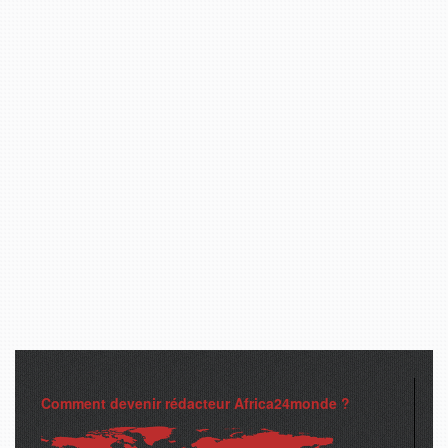
Comment devenir rédacteur Africa24monde ?