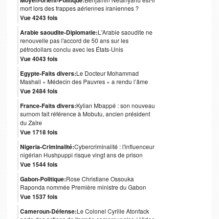
Moyen-orient-Politique:
mort lors des frappes aériennes iraniennes ?
Vue 4243 fois
Arabie saoudite-Diplomatie:
L'Arabie saoudite ne
renouvelle pas l'accord de 50 ans sur les
pétrodollars conclu avec les États-Unis
Vue 4043 fois
Egypte-Faits divers:
Le Docteur Mohammad
Mashali « Médecin des Pauvres » a rendu l’âme
Vue 2484 fois
France-Faits divers:
Kylian Mbappé : son nouveau
surnom fait référence à Mobutu, ancien président
du Zaïre
Vue 1718 fois
Nigeria-Criminalité:
Cybercriminalité : l'influenceur
nigérian Hushpuppi risque vingt ans de prison
Vue 1544 fois
Gabon-Politique:
Rose Christiane Ossouka
Raponda nommée Première ministre du Gabon
Vue 1537 fois
Cameroun-Défense:
Le Colonel Cyrille Atonfack