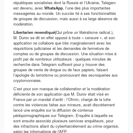
républiques socialistes dont la Russie et l’Ukraine, Telegam
est devenu, avec
WhatsApp
, l’une des plus importantes
messageries au monde. Un succès lié à ses fonctionnalités
de groupes de discussion, mais aussi à sa large absence de
modération.
Libertarien revendiqué(
Qui prône un libéralisme radical.),
M. Durov se dit en effet opposé à toute
« censure »
, et son
application ne collabore que très marginalement avec les
réquisitions judiciaires et les demandes de fermeture de
comptes ou de groupes de discussion. Une situation mise à
profit par de nombreux utilisateurs : quelques minutes de
recherche dans Telegram suffisent pour y trouver des
groupes de vente de drogue ou de faux papiers, faisant
l’apologie du terrorisme ou promouvant des escroqueries aux
cryptomonnaies.
C’est pour son manque de collaboration et la modération
déficiente de son application que M. Durov était visé en
France par un mandat d’arrêt : l’Ofmin, chargé de la lutte
contre les violences faites aux mineurs, avait discrètement
lancé une enquête sur la diffusion de contenus
pédopornographiques sur Telegram. Enquête à laquelle se
sont ensuite associés plusieurs services enquêteurs, pour
des infractions allant du cyberharcèlement au crime organisé,
selon les informations de l’AFP.