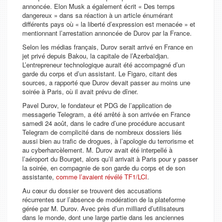
annoncée. Elon Musk a également écrit « Des temps
dangereux » dans sa réaction à un article énumérant
différents pays où « la liberté d’expression est menacée » et
mentionnant l’arrestation annoncée de Durov par la France.
Selon les médias français, Durov serait arrivé en France en
jet privé depuis Bakou, la capitale de l’Azerbaïdjan.
L’entrepreneur technologique aurait été accompagné d’un
garde du corps et d’un assistant. Le Figaro, citant des
sources, a rapporté que Durov devait passer au moins une
soirée à Paris, où il avait prévu de dîner.
Pavel Durov, le fondateur et PDG de l’application de
messagerie Telegram, a été arrêté à son arrivée en France
samedi 24 août, dans le cadre d’une procédure accusant
Telegram de complicité dans de nombreux dossiers liés
aussi bien au trafic de drogues,
à l’apologie du terrorisme et
au cyberharcèlement. M. Durov avait été interpellé à
l’aéroport du Bourget, alors qu’il arrivait à Paris pour y passer
la soirée, en compagnie de son garde du corps et de son
assistante,
comme l’avaient révélé TF1/LCI
.
Au cœur du dossier se trouvent des accusations
récurrentes sur l’absence de modération de la plateforme
gérée par M. Durov. Avec près d’un milliard d’utilisateurs
dans le monde, dont une large partie dans les anciennes