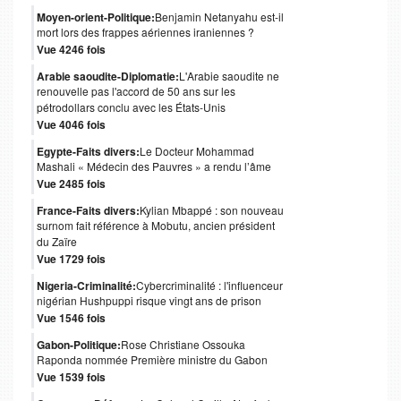
Moyen-orient-Politique:
Benjamin Netanyahu est-il
mort lors des frappes aériennes iraniennes ?
Vue 4246 fois
Arabie saoudite-Diplomatie:
L'Arabie saoudite ne
renouvelle pas l'accord de 50 ans sur les
pétrodollars conclu avec les États-Unis
Vue 4046 fois
Egypte-Faits divers:
Le Docteur Mohammad
Mashali « Médecin des Pauvres » a rendu l’âme
Vue 2485 fois
France-Faits divers:
Kylian Mbappé : son nouveau
surnom fait référence à Mobutu, ancien président
du Zaïre
Vue 1729 fois
Nigeria-Criminalité:
Cybercriminalité : l'influenceur
nigérian Hushpuppi risque vingt ans de prison
Vue 1546 fois
Gabon-Politique:
Rose Christiane Ossouka
Raponda nommée Première ministre du Gabon
Vue 1539 fois