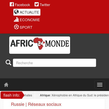
Facebook
Twitter
ACTUALITE
ECONOMIE
SPORT
flash info:
ur des phosphates
Afrique
: Xénophobie en Afrique du Sud: le président nigér
Russie | Réseaux sociaux