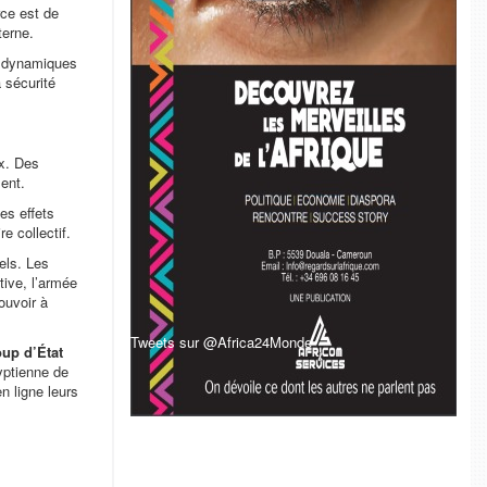
rce est de
terne.
es dynamiques
 sécurité
ux. Des
ent.
es effets
e collectif.
els. Les
tive, l’armée
ouvoir à
Tweets sur @Africa24Monde
up d’État
gyptienne de
en ligne leurs