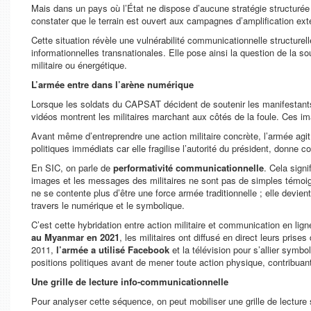
Mais dans un pays où l’État ne dispose d’aucune stratégie structurée 
constater que le terrain est ouvert aux campagnes d’amplification exte
Cette situation révèle une vulnérabilité communicationnelle structurel
informationnelles transnationales. Elle pose ainsi la question de la s
militaire ou énergétique.
L’armée entre dans l’arène numérique
Lorsque les soldats du CAPSAT décident de soutenir les manifestants,
vidéos montrent les militaires marchant aux côtés de la foule. Ces 
Avant même d’entreprendre une action militaire concrète, l’armée ag
politiques immédiats car elle fragilise l’autorité du président, donne co
En SIC, on parle de
performativité communicationnelle
. Cela sign
images et les messages des militaires ne sont pas de simples témoigna
ne se contente plus d’être une force armée traditionnelle ; elle devien
travers le numérique et le symbolique.
C’est cette hybridation entre action militaire et communication en li
au Myanmar en 2021
, les militaires ont diffusé en direct leurs pris
2011,
l’armée a utilisé Facebook
et la télévision pour s’allier symb
positions politiques avant de mener toute action physique, contribuant
Une grille de lecture info-communicationnelle
Pour analyser cette séquence, on peut mobiliser une grille de lecture 