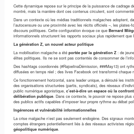
Cette dynamique repose sur le principe de la puissance de cadrage de
montré, mais la manière dont ces contenus circulent, sont commenté
Dans un contexte où les médias traditionnels malgaches adoptent, dan
l’autocensure ou une proximité avec les récits officiels –, les plate
discours politiques. Cette configuration évoque ce que
Bernard Miège
informationnels structurent les rapports sociaux plus rapidement que l
La génération Z, un nouvel acteur politique
La mobilisation malgache a été
portée par la génération Z
: de jeun
élites politiques. Ils ne se sont pas contentés de consommer de l’infor
Des hashtags coordonnés (#RajoelinaDémission, ###May13) ont rythmé 
diffusées en temps réel ; des lives Facebook ont transformé chaque 
Ce fonctionnement horizontal, sans leader unique, a dérouté les insti
des organisations structurées (partis, syndicats), des réseaux d’indiv
public numérique agonistique,
c’est-à-dire un espace où la confront
délibération publique
. Dans ce contexte, le pouvoir ne repose plus
des publics actifs capables d’imposer leur propre rythme au débat poli
Ingérences et vulnérabilité informationnelles
La crise malgache n’est pas seulement endogène. Des signaux montrent
comptes étrangers potentiellement liés à des réseaux activistes ré
géopolitique numérique
.