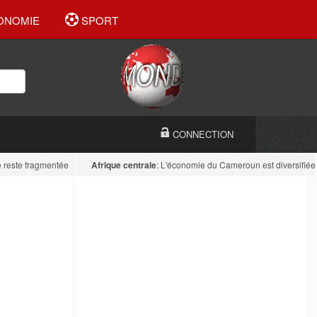
ONOMIE
SPORT
CONNECTION
te fragmentée
Afrique centrale
: L'économie du Cameroun est diversifiée : la t