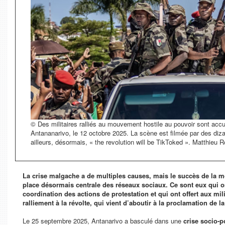
© Des militaires ralliés au mouvement hostile au pouvoir sont accuei
Antananarivo, le 12 octobre 2025. La scène est filmée par des d
ailleurs, désormais, « the revolution will be TikToked ». Matthieu
La crise malgache a de multiples causes, mais le succès de la mob
place désormais centrale des réseaux sociaux. Ce sont eux qui ont
coordination des actions de protestation et qui ont offert aux m
ralliement à la révolte, qui vient d’aboutir à la proclamation de 
Le 25 septembre 2025, Antanarivo a basculé dans une
crise socio-p