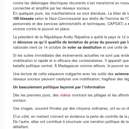
contre les délestages électriques récurrents s’est transformé en mou
connectée et amplifié par les réseaux sociaux.
En quelques jours, les manifestations se sont étendues. Le bilan de 
100 blessés
selon le Haut-Commissariat aux droits de l’homme de l
personnels et des services administratifs et techniques, CAPSAT) a
victoire contre le pouvoir en place.
Le président de la République Andry Rajoelina a quitté le pays le 12 
et
dénonce ce qu’il qualifie de tentative de prise du pouvoir par l
nationale vient ce 14 octobre de
voter sa destitution
et une unité de l
Si les suites immédiates des événements actuelles ne sont pas éviden
mobilisation si rapide et si efficace des contestataires. Il apparaît 
bataille politique central. À Madagascar comme ailleurs, le pouvoir 
Une lecture de cette séquence malgache avec les outils des
science
réseaux sociaux peuvent catalyser une mobilisation, fragiliser des régi
Un basculement politique façonné par l’information
Dès les premiers jours, des
vidéos
montrant les pillages et les affro
sociaux.
Ces images, souvent filmées par des citoyens ordinaires, ont eu un do
D’un côté, en mettant crûment en évidence la perte de contrôle de la 
De l’autre, elles ont contribué à structurer une narration politique de
défaillant.