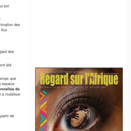
ui est
r
timation des
 flux
égard des
ont été
 temps que
un espace
onnelles de
 à mobiliser
partir de