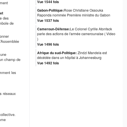
Vue 1544 fois
ement
Gabon-Politique:
Rose Christiane Ossouka
et
Raponda nommée Première ministre du Gabon
ée des
Vue 1537 fois
mbole de
Cameroun-Défense:
Le Colonel Cyrille Atonfack
parle des actions de l'armée camerounaise ( Video
ionner
)
 l’Assemblée
Vue 1496 fois
Afrique du sud-Politique:
Zindzi Mandela est
 une
décédée dans un hôpital à Johannesburg
e un champ de
Vue 1492 fois
mment les
es réseaux
collective.
omme