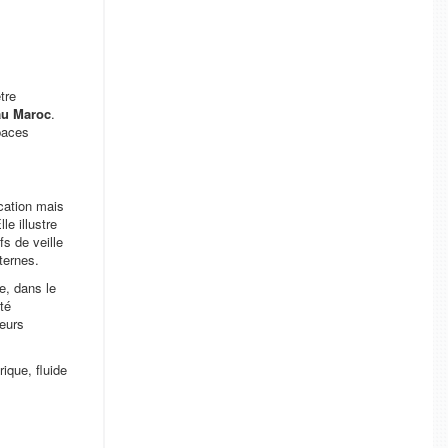
tre
au Maroc
.
paces
cation mais
le illustre
s de veille
ternes.
e, dans le
té
teurs
ique, fluide