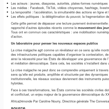
Les acteurs : jeunes, diasporas, autorités, plates-formes numériques 
Les médias : Facebook, TikTok, vidéos citoyennes, hashtags, livest
La temporalité : l’accélération, la simultanéité des actions en ligne et 
Les effets politiques : la délégitimation du pouvoir, la fragmentation de
Cette grille permet de dépasser une lecture purement événementielle 
rapproché d’autres épisodes récents comme le
mouvement des jeun
Tous ont en commun ces caractéristiques : une mobilisation numérique
d’action.
Un laboratoire pour penser les nouveaux espaces publics
La crise malgache agit comme un révélateur en ce sens qu’elle mon
des infrastructures politiques capables d’organiser la contestation, de 
ainsi la nécessité pour les États de développer une gouvernance de l’
et médiation démocratique. Sans cela, les sociétés s’installent dans 
La crise malgache ne peut donc se comprendre uniquement à travers le
sens qu’elle est produite, amplifiée et structurée par des dynamiques 
institutionnelle, les réseaux sociaux deviennent des instruments puis
hybrides.
Face à ces transformations, les États comme les sociétés civiles do
et conflictuel, un enjeu majeur de la gouvernance démocratique du XX
Africa24monde Par Caroline Nourry, Directrice générale The Convers
source