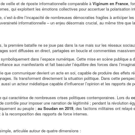
de veille et de riposte informationnelle comparable à
Viginum en France
, fo
rnes, qui exploitent les émotions collectives pour accentuer la polarisation in
le, c’est-à-dire l’incapacité de nombreuses démocraties fragiles à anticiper l
ouveraineté informationnelle – un enjeu désormais crucial, au même titre que la
 la première bataille ne se joue pas dans la rue mais sur les réseaux socia
images sont diffusées en direct, partagées en boucle et commentées massivem
it symboliquement dans l’espace numérique. Cette mise en scène publique a d
nfiance aux manifestants et fait basculer l’équilibre des forces dans l’imaginair
ifie que communiquer devient un acte en soi, capable de produire des effets ré
ges. Ils transforment directement la situation politique. Dans cette perspec
t aussi un acteur médiatique capable d’influencer l’opinion et les rapports de p
gne qui caractérise de nombreuses crises politiques contemporaines. Lors du
co
es de contrôle pour imposer une narration de légitimité ; pendant la révolution é
oliquement au peuple ;
au Soudan en 2019
, des factions militaires ont relayé 
 à la recomposition des rapports de force internes.
simple, articulée autour de quatre dimensions :