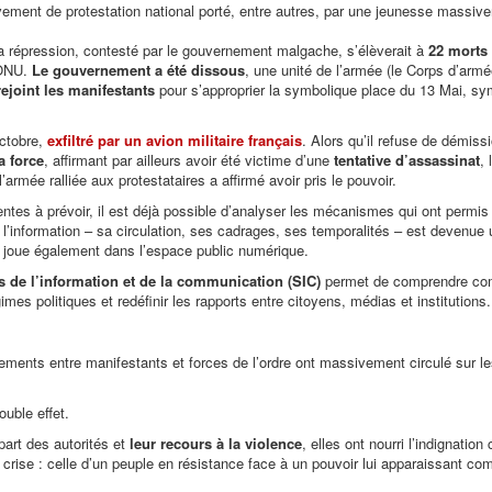
vement de protestation national porté, entre autres, par une jeunesse massiv
la répression, contesté par le gouvernement malgache, s’élèverait à
22 morts 
’ONU.
Le gouvernement a été dissous
, une unité de l’armée (le Corps d’arm
rejoint les manifestants
pour s’approprier la symbolique place du 13 Mai, sy
octobre,
exfiltré par un avion militaire français
. Alors qu’il refuse de démiss
a force
, affirmant par ailleurs avoir été victime d’une
tentative d’assassinat
,
’armée ralliée aux protestataires a affirmé avoir pris le pouvoir.
tes à prévoir, il est déjà possible d’analyser les mécanismes qui ont permis
que l’information – sa circulation, ses cadrages, ses temporalités – est devenu
se joue également dans l’espace public numérique.
s de l’information et de la communication (SIC)
permet de comprendre co
mes politiques et redéfinir les rapports entre citoyens, médias et institutions.
ntements entre manifestants et forces de l’ordre ont massivement circulé sur l
uble effet.
part des autorités et
leur recours à la violence
, elles ont nourri l’indignation 
 la crise : celle d’un peuple en résistance face à un pouvoir lui apparaissant c