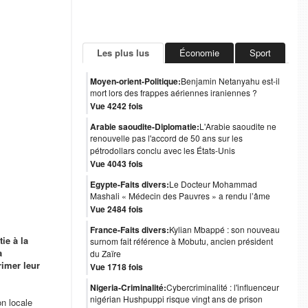
Les plus lus
Économie
Sport
Moyen-orient-Politique:
Benjamin Netanyahu est-il
mort lors des frappes aériennes iraniennes ?
Vue 4242 fois
Arabie saoudite-Diplomatie:
L'Arabie saoudite ne
renouvelle pas l'accord de 50 ans sur les
pétrodollars conclu avec les États-Unis
Vue 4043 fois
Egypte-Faits divers:
Le Docteur Mohammad
Mashali « Médecin des Pauvres » a rendu l’âme
Vue 2484 fois
France-Faits divers:
Kylian Mbappé : son nouveau
ie à la
surnom fait référence à Mobutu, ancien président
a
du Zaïre
rimer leur
Vue 1718 fois
Nigeria-Criminalité:
Cybercriminalité : l'influenceur
nigérian Hushpuppi risque vingt ans de prison
n locale