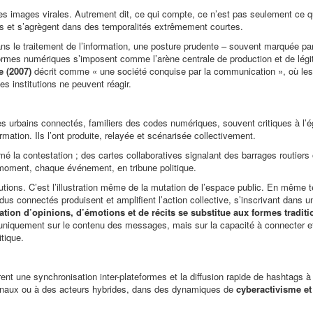
s images virales. Autrement dit, ce qui compte, ce n’est pas seulement ce q
s et s’agrègent dans des temporalités extrêmement courtes.
s le traitement de l’information, une posture prudente – souvent marquée pa
s-formes numériques s’imposent comme l’arène centrale de production et de légi
 (2007)
décrit comme « une société conquise par la communication », où les
es institutions ne peuvent réagir.
es urbains connectés, familiers des codes numériques, souvent critiques à l’
mation. Ils l’ont produite, relayée et scénarisée collectivement.
la contestation ; des cartes collaboratives signalant des barrages routiers 
moment, chaque événement, en tribune politique.
tutions. C’est l’illustration même de la mutation de l’espace public. En même
idus connectés produisent et amplifient l’action collective, s’inscrivant dans 
ation d’opinions, d’émotions et de récits se substitue aux formes traditi
 uniquement sur le contenu des messages, mais sur la capacité à connecter et
tique.
 une synchronisation inter-plateformes et la diffusion rapide de hashtags à 
gionaux ou à des acteurs hybrides, dans des dynamiques de
cyberactivisme et