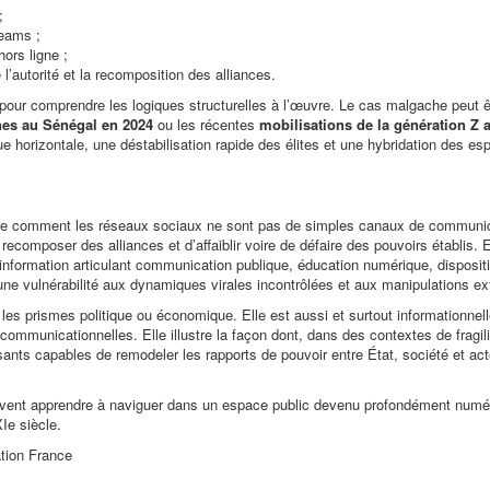
;
reams ;
hors ligne ;
 l’autorité et la recomposition des alliances.
pour comprendre les logiques structurelles à l’œuvre. Le cas malgache peut ê
es au Sénégal en 2024
ou les récentes
mobilisations de la génération Z 
 horizontale, une déstabilisation rapide des élites et une hybridation des es
tre comment les réseaux sociaux ne sont pas de simples canaux de communi
recomposer des alliances et d’affaiblir voire de défaire des pouvoirs établis. El
information articulant communication publique, éducation numérique, dispositif
une vulnérabilité aux dynamiques virales incontrôlées et aux manipulations ex
s prismes politique ou économique. Elle est aussi et surtout informationnell
communicationnelles. Elle illustre la façon dont, dans des contextes de fragili
sants capables de remodeler les rapports de pouvoir entre État, société et ac
ivent apprendre à naviguer dans un espace public devenu profondément numér
Ie siècle.
ation France