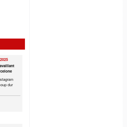
/2025
availlant
rcelone
nstagram
coup dur