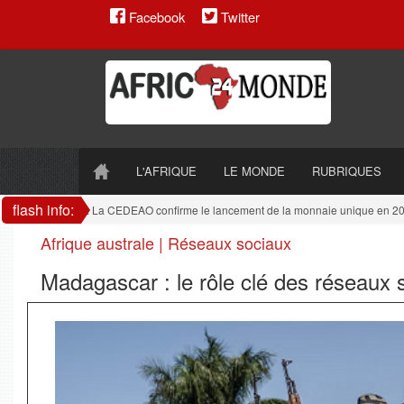
Facebook
Twitter
L'AFRIQUE
LE MONDE
RUBRIQUES
flash info:
e de l'ouest
: La CEDEAO confirme le lancement de la monnaie unique en 2027
Afrique australe | Réseaux sociaux
Madagascar : le rôle clé des réseaux 