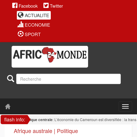
Facebook
Twitter
ACTUALITE
ECONOMIE
SPORT
flash info:
Afrique centrale
: L'économie du Cameroun est diversifiée : la transformati
Afrique australe | Politique