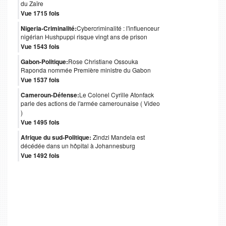
du Zaïre
Vue 1715 fois
Nigeria-Criminalité:
Cybercriminalité : l'influenceur
nigérian Hushpuppi risque vingt ans de prison
Vue 1543 fois
Gabon-Politique:
Rose Christiane Ossouka
Raponda nommée Première ministre du Gabon
Vue 1537 fois
Cameroun-Défense:
Le Colonel Cyrille Atonfack
parle des actions de l'armée camerounaise ( Video
)
Vue 1495 fois
Afrique du sud-Politique:
Zindzi Mandela est
décédée dans un hôpital à Johannesburg
Vue 1492 fois