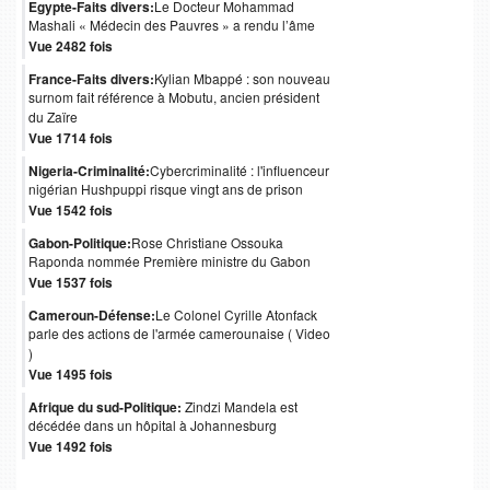
Egypte-Faits divers:
Le Docteur Mohammad
Mashali « Médecin des Pauvres » a rendu l’âme
Vue 2482 fois
France-Faits divers:
Kylian Mbappé : son nouveau
surnom fait référence à Mobutu, ancien président
du Zaïre
Vue 1714 fois
Nigeria-Criminalité:
Cybercriminalité : l'influenceur
nigérian Hushpuppi risque vingt ans de prison
Vue 1542 fois
Gabon-Politique:
Rose Christiane Ossouka
Raponda nommée Première ministre du Gabon
Vue 1537 fois
Cameroun-Défense:
Le Colonel Cyrille Atonfack
parle des actions de l'armée camerounaise ( Video
)
Vue 1495 fois
Afrique du sud-Politique:
Zindzi Mandela est
décédée dans un hôpital à Johannesburg
Vue 1492 fois