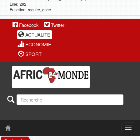
Line: 292
Function: require_once
Facebook
Twitter
ACTUALITE
ECONOMIE
SPORT