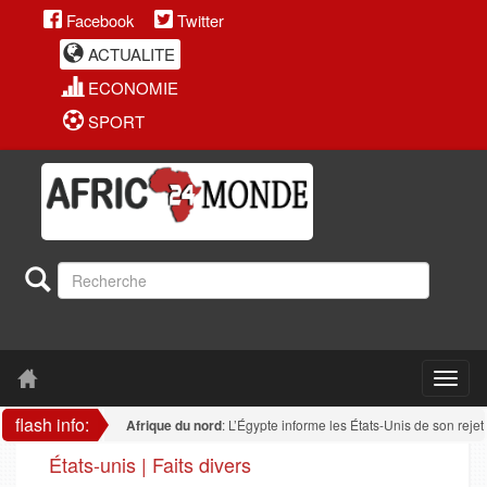
Facebook
Twitter
ACTUALITE
ECONOMIE
SPORT
flash info:
Afrique du nord
: L’Égypte informe les États-Unis de son rejet de tou
États-unis | Faits divers