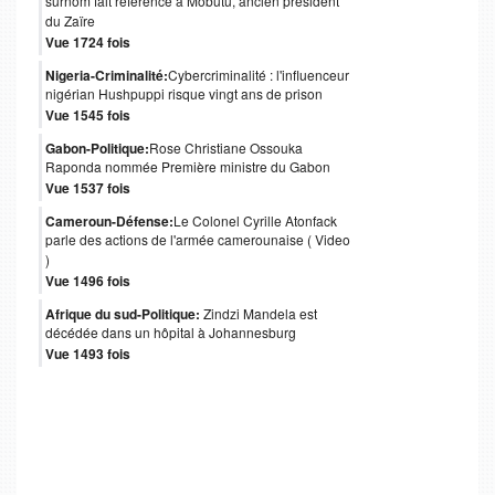
surnom fait référence à Mobutu, ancien président
du Zaïre
Vue 1724 fois
Nigeria-Criminalité:
Cybercriminalité : l'influenceur
nigérian Hushpuppi risque vingt ans de prison
Vue 1545 fois
Gabon-Politique:
Rose Christiane Ossouka
Raponda nommée Première ministre du Gabon
Vue 1537 fois
Cameroun-Défense:
Le Colonel Cyrille Atonfack
parle des actions de l'armée camerounaise ( Video
)
Vue 1496 fois
Afrique du sud-Politique:
Zindzi Mandela est
décédée dans un hôpital à Johannesburg
Vue 1493 fois