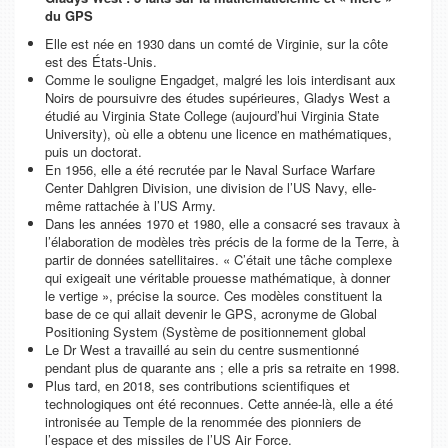
du GPS
Elle est née en 1930 dans un comté de Virginie, sur la côte
est des États-Unis.
Comme le souligne Engadget, malgré les lois interdisant aux
Noirs de poursuivre des études supérieures, Gladys West a
étudié au Virginia State College (aujourd’hui Virginia State
University), où elle a obtenu une licence en mathématiques,
puis un doctorat.
En 1956, elle a été recrutée par le Naval Surface Warfare
Center Dahlgren Division, une division de l’US Navy, elle-
même rattachée à l’US Army.
Dans les années 1970 et 1980, elle a consacré ses travaux à
l’élaboration de modèles très précis de la forme de la Terre, à
partir de données satellitaires. « C’était une tâche complexe
qui exigeait une véritable prouesse mathématique, à donner
le vertige », précise la source. Ces modèles constituent la
base de ce qui allait devenir le GPS, acronyme de Global
Positioning System (Système de positionnement global
Le Dr West a travaillé au sein du centre susmentionné
pendant plus de quarante ans ; elle a pris sa retraite en 1998.
Plus tard, en 2018, ses contributions scientifiques et
technologiques ont été reconnues. Cette année-là, elle a été
intronisée au Temple de la renommée des pionniers de
l’espace et des missiles de l’US Air Force.