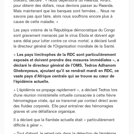
pour obtenir des dollars, nous devions passer au Rwanda.
Mais maintenant que les banques sont fermées... Nous ne
savons pas quoi faire, alors nous souffrons encore plus à
cause de cette maladie. »
Les pays voisins de la République démocratique du Congo
sont gravement menacés par le virus Ebola et doivent agir
sans délai pour lutter contre ce virus mortel, a déclaré lundi
le directeur général de l'Organisation mondiale de la Santé.
« Les pays limitrophes de la RDC sont particulièrement
exposés et doivent prendre des mesures immédiates », a
déclaré le directeur général de l'OMS, Tedros Adhanom
Ghebreyesus, ajoutant qu'il se rendrait mardi en RDC, ce
vaste pays d'Afrique centrale qui se trouve au cœur de
l'épidémie actuelle.
« L'épidémie se propage rapidement », a déclaré Tedros lors
d'une réunion ministérielle virtuelle consacrée à cette fièvre
hémorragique virale, qui se transmet par contact direct avec
des fluides corporels. Elle peut entraîner des hémorragies
graves et une défaillance organique.
Il a déclaré que la flambée actuelle était « particulièrement
difficile à gérer ».
« Tout d'abord, le retard pris dans la détection de l'épidémie