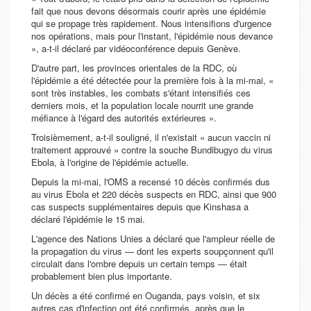
fait que nous devons désormais courir après une épidémie
qui se propage très rapidement. Nous intensifions d'urgence
nos opérations, mais pour l'instant, l'épidémie nous devance
», a-t-il déclaré par vidéoconférence depuis Genève.
D'autre part, les provinces orientales de la RDC, où
l'épidémie a été détectée pour la première fois à la mi-mai, «
sont très instables, les combats s'étant intensifiés ces
derniers mois, et la population locale nourrit une grande
méfiance à l'égard des autorités extérieures ».
Troisièmement, a-t-il souligné, il n'existait « aucun vaccin ni
traitement approuvé » contre la souche Bundibugyo du virus
Ebola, à l'origine de l'épidémie actuelle.
Depuis la mi-mai, l'OMS a recensé 10 décès confirmés dus
au virus Ebola et 220 décès suspects en RDC, ainsi que 900
cas suspects supplémentaires depuis que Kinshasa a
déclaré l'épidémie le 15 mai.
L'agence des Nations Unies a déclaré que l'ampleur réelle de
la propagation du virus — dont les experts soupçonnent qu'il
circulait dans l'ombre depuis un certain temps — était
probablement bien plus importante.
Un décès a été confirmé en Ouganda, pays voisin, et six
autres cas d'infection ont été confirmés, après que le