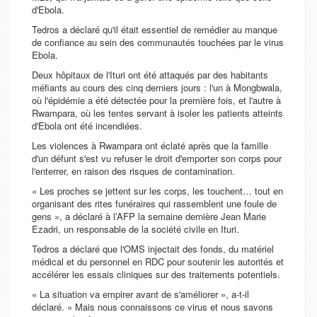
d'Ebola.
Tedros a déclaré qu'il était essentiel de remédier au manque
de confiance au sein des communautés touchées par le virus
Ebola.
Deux hôpitaux de l'Ituri ont été attaqués par des habitants
méfiants au cours des cinq derniers jours : l'un à Mongbwala,
où l'épidémie a été détectée pour la première fois, et l'autre à
Rwampara, où les tentes servant à isoler les patients atteints
d'Ebola ont été incendiées.
Les violences à Rwampara ont éclaté après que la famille
d'un défunt s'est vu refuser le droit d'emporter son corps pour
l'enterrer, en raison des risques de contamination.
« Les proches se jettent sur les corps, les touchent… tout en
organisant des rites funéraires qui rassemblent une foule de
gens », a déclaré à l’AFP la semaine dernière Jean Marie
Ezadri, un responsable de la société civile en Ituri.
Tedros a déclaré que l'OMS injectait des fonds, du matériel
médical et du personnel en RDC pour soutenir les autorités et
accélérer les essais cliniques sur des traitements potentiels.
« La situation va empirer avant de s'améliorer », a-t-il
déclaré. « Mais nous connaissons ce virus et nous savons