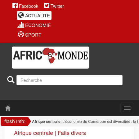
Facebook
Twitter
ACTUALITE
ECONOMIE
SPORT
flash info:
Afrique centrale
: L'économie du Cameroun est diversifiée : la transfor
Afrique centrale | Faits divers