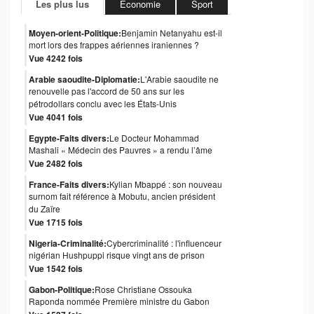
Les plus lus
Économie
Sport
Moyen-orient-Politique:
Benjamin Netanyahu est-il
mort lors des frappes aériennes iraniennes ?
Vue 4242 fois
Arabie saoudite-Diplomatie:
L'Arabie saoudite ne
renouvelle pas l'accord de 50 ans sur les
pétrodollars conclu avec les États-Unis
Vue 4041 fois
Egypte-Faits divers:
Le Docteur Mohammad
Mashali « Médecin des Pauvres » a rendu l’âme
Vue 2482 fois
France-Faits divers:
Kylian Mbappé : son nouveau
surnom fait référence à Mobutu, ancien président
du Zaïre
Vue 1715 fois
Nigeria-Criminalité:
Cybercriminalité : l'influenceur
nigérian Hushpuppi risque vingt ans de prison
Vue 1542 fois
Gabon-Politique:
Rose Christiane Ossouka
Raponda nommée Première ministre du Gabon