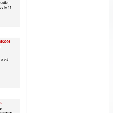
pection
ve le 11
05/2026
i
 a été
6
e