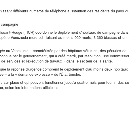
ant différents numéros de téléphone à l'intention des résidents du pays qu
de campagne
Croissant-Rouge (FICR) coordonne le déploiement d'hôpitaux de campagne dans
rappé le Venezuela mercredi, faisant au moins 920 morts, 3 360 blessés et un
ngée au Venezuela – caractérisée par des hôpitaux vétustes, des pénuries de
connue par le gouvernement, qui a créé mardi, par résolution, une commissio
re de services et l'exécution de travaux » dans le secteur de la santé.
 que la réponse d'urgence comprend le déploiement d'au moins deux hôpitaux
ise – à la « demande expresse » de l'État touché.
ois sur place et qui peuvent fonctionner jusqu'à quatre mois pour fournir des s
r, selon les informations officielles.