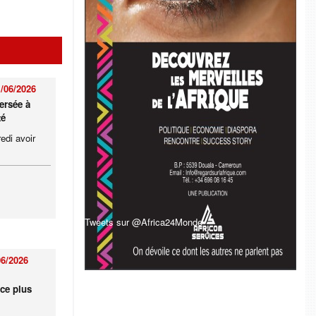
/06/2026
ersée à
té
edi avoir
Tweets sur @Africa24Monde
06/2026
ce plus