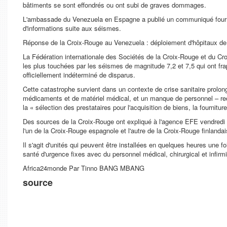
bâtiments se sont effondrés ou ont subi de graves dommages.
L'ambassade du Venezuela en Espagne a publié un communiqué fourniss
d'informations suite aux séismes.
Réponse de la Croix-Rouge au Venezuela : déploiement d'hôpitaux 
La Fédération internationale des Sociétés de la Croix-Rouge et du 
les plus touchées par les séismes de magnitude 7,2 et 7,5 qui ont f
officiellement indéterminé de disparus.
Cette catastrophe survient dans un contexte de crise sanitaire prolo
médicaments et de matériel médical, et un manque de personnel – re
la « sélection des prestataires pour l'acquisition de biens, la fournitu
Des sources de la Croix-Rouge ont expliqué à l'agence EFE vendredi
l'un de la Croix-Rouge espagnole et l'autre de la Croix-Rouge finlanda
Il s'agit d'unités qui peuvent être installées en quelques heures une f
santé d'urgence fixes avec du personnel médical, chirurgical et infirmie
Africa24monde Par Tinno BANG MBANG
source