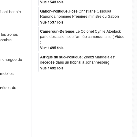
Vue 1543 fois
Gabon-Politique:
Rose Christiane Ossouka
i ont besoin
Raponda nommée Première ministre du Gabon
Vue 1537 fois
Cameroun-Défense:
Le Colonel Cyrille Atonfack
 les zones
parle des actions de l'armée camerounaise ( Video
 nombre
)
Vue 1495 fois
Afrique du sud-Politique:
Zindzi Mandela est
n chargée de
décédée dans un hôpital à Johannesburg
Vue 1492 fois
 mobiles –
ervices de