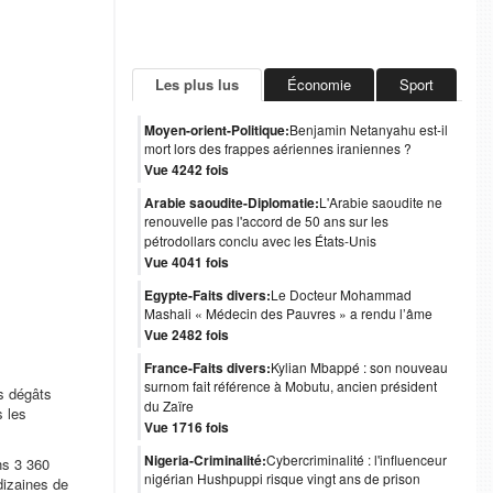
Les plus lus
Économie
Sport
Moyen-orient-Politique:
Benjamin Netanyahu est-il
mort lors des frappes aériennes iraniennes ?
Vue 4242 fois
Arabie saoudite-Diplomatie:
L'Arabie saoudite ne
renouvelle pas l'accord de 50 ans sur les
pétrodollars conclu avec les États-Unis
Vue 4041 fois
Egypte-Faits divers:
Le Docteur Mohammad
Mashali « Médecin des Pauvres » a rendu l’âme
Vue 2482 fois
France-Faits divers:
Kylian Mbappé : son nouveau
surnom fait référence à Mobutu, ancien président
ts dégâts
du Zaïre
s les
Vue 1716 fois
Nigeria-Criminalité:
Cybercriminalité : l'influenceur
ns 3 360
nigérian Hushpuppi risque vingt ans de prison
 dizaines de