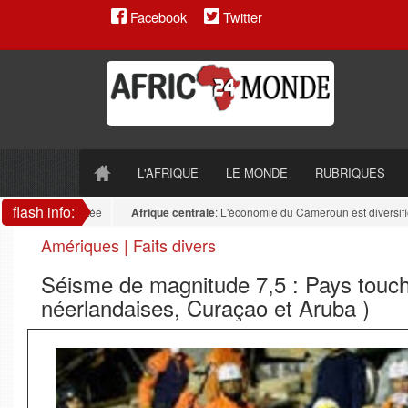
Facebook
Twitter
L'AFRIQUE
LE MONDE
RUBRIQUES
flash info:
este fragmentée
Afrique centrale
: L'économie du Cameroun est diversifiée : l
Amériques | Faits divers
Séisme de magnitude 7,5 : Pays touc
néerlandaises, Curaçao et Aruba )