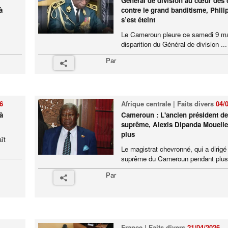
Général de division au cœur des
à
contre le grand banditisme, Phil
s’est éteint
Le Cameroun pleure ce samedi 9 ma
disparition du Général de division ...
Par
6
Afrique centrale | Faits divers
04/
à
Cameroun : L'ancien président de
suprême, Alexis Dipanda Mouelle,
plus
ît
Le magistrat chevronné, qui a dirigé
suprême du Cameroun pendant plus 
Par
France | Faits divers
21/04/2026