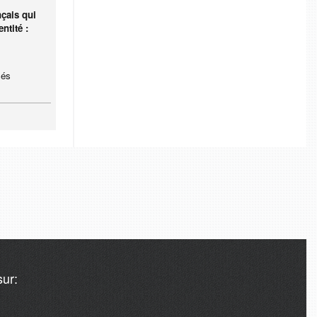
nçais qui
ntité :
sés
ur: