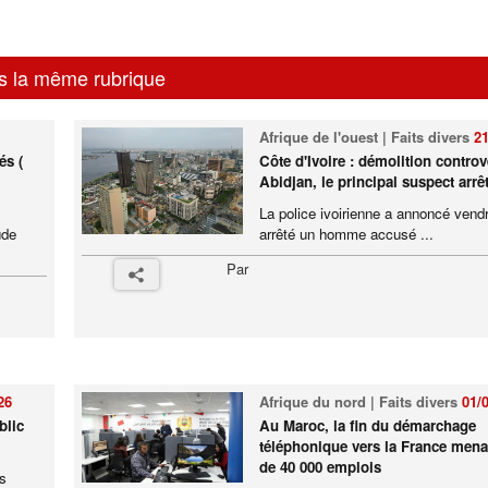
s la même rubrique
Afrique de l'ouest | Faits divers
21
és (
Côte d'Ivoire : démolition controv
Abidjan, le principal suspect arrê
La police ivoirienne a annoncé vendr
ude
arrêté un homme accusé ...
Par
26
Afrique du nord | Faits divers
01/
blic
Au Maroc, la fin du démarchage
téléphonique vers la France mena
de 40 000 emplois
ns