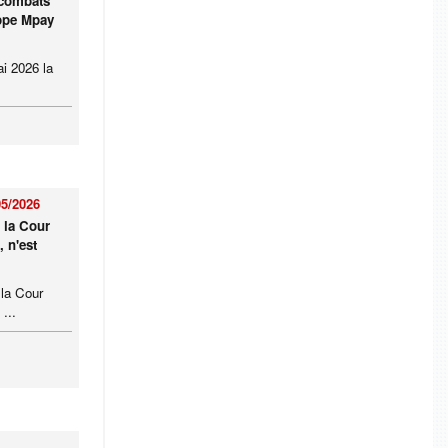
 combats
ippe Mpay
i 2026 la
05/2026
 la Cour
 n'est
 la Cour
...