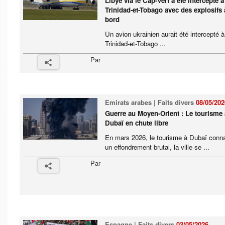
Libye via le Cap-Vert a été intercepté à
Trinidad-et-Tobago avec des explosifs 
bord
Un avion ukrainien aurait été intercepté à
Trinidad-et-Tobago ...
Par
Emirats arabes | Faits divers
08/05/202
Guerre au Moyen-Orient : Le tourisme 
Dubaï en chute libre
En mars 2026, le tourisme à Dubaï conna
un effondrement brutal, la ville se ...
Par
Espagne | Faits divers
03/05/2026