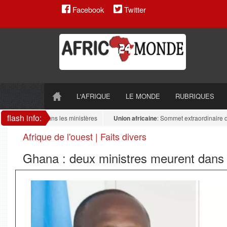
Facebook
Twitter
L'AFRIQUE
LE MONDE
RUBRIQUES
flash info:
antidrogue dans les ministères
Union africaine
: Sommet extraordinaire de l’UA
Afrique de l'ouest | Faits divers
Ghana : deux ministres meurent dans u