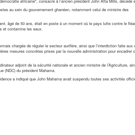
démocratie africaine", consacré à l’ancien président John Atta Mills, décédé 
tes au sein du gouvernement ghanéen, notamment celui de ministre des
t, âgé de 50 ans, était en poste à un moment où le pays lutte contre le fléa
oles et contamine les eaux.
mais chargée de réguler le secteur aurifère, ainsi que l’interdiction faite aux
ières mesures concrètes prises par la nouvelle administration pour encadrer c
teur adjoint de la sécurité nationale et ancien ministre de l’Agriculture, ain
ique (NDC) du président Mahama.
dence a indiqué que John Mahama avait suspendu toutes ses activités officie