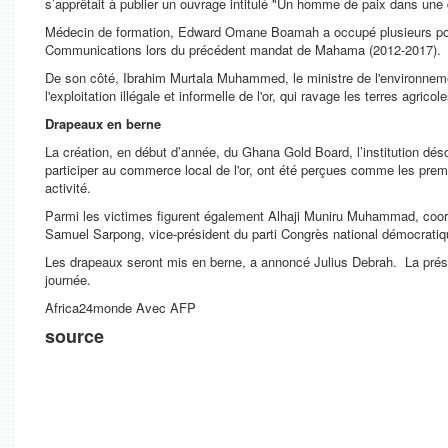
s’apprêtait à publier un ouvrage intitulé "Un homme de paix dans une 
Médecin de formation, Edward Omane Boamah a occupé plusieurs pos
Communications lors du précédent mandat de Mahama (2012-2017).
De son côté, Ibrahim Murtala Muhammed, le ministre de l'environnemen
l'exploitation illégale et informelle de l'or, qui ravage les terres agric
Drapeaux en berne
La création, en début d’année, du Ghana Gold Board, l’institution désor
participer au commerce local de l'or, ont été perçues comme les prem
activité.
Parmi les victimes figurent également Alhaji Muniru Muhammad, coordina
Samuel Sarpong, vice-président du parti Congrès national démocrat
Les drapeaux seront mis en berne, a annoncé Julius Debrah. La prési
journée.
Africa24monde Avec AFP
source