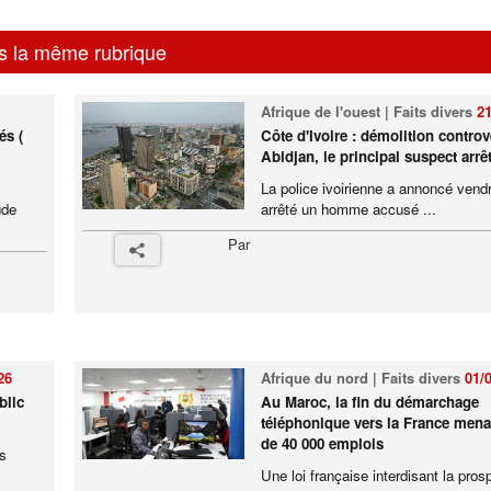
s la même rubrique
Afrique de l'ouest | Faits divers
21
és (
Côte d'Ivoire : démolition controv
Abidjan, le principal suspect arrê
La police ivoirienne a annoncé vendr
ude
arrêté un homme accusé ...
Par
26
Afrique du nord | Faits divers
01/
blic
Au Maroc, la fin du démarchage
téléphonique vers la France mena
de 40 000 emplois
ns
Une loi française interdisant la pros