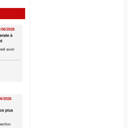
/06/2026
ersée à
té
edi avoir
06/2026
ce plus
pection