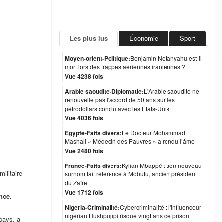
Les plus lus
Économie
Sport
Moyen-orient-Politique:
Benjamin Netanyahu est-il
mort lors des frappes aériennes iraniennes ?
Vue 4238 fois
Arabie saoudite-Diplomatie:
L'Arabie saoudite ne
renouvelle pas l'accord de 50 ans sur les
pétrodollars conclu avec les États-Unis
Vue 4036 fois
Egypte-Faits divers:
Le Docteur Mohammad
Mashali « Médecin des Pauvres » a rendu l’âme
Vue 2480 fois
France-Faits divers:
Kylian Mbappé : son nouveau
ilitaire
surnom fait référence à Mobutu, ancien président
du Zaïre
Vue 1712 fois
nce.
Nigeria-Criminalité:
Cybercriminalité : l'influenceur
nigérian Hushpuppi risque vingt ans de prison
 pays, a