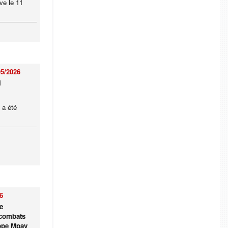
ve le 11
05/2026
i
 a été
6
e
 combats
ippe Mpay