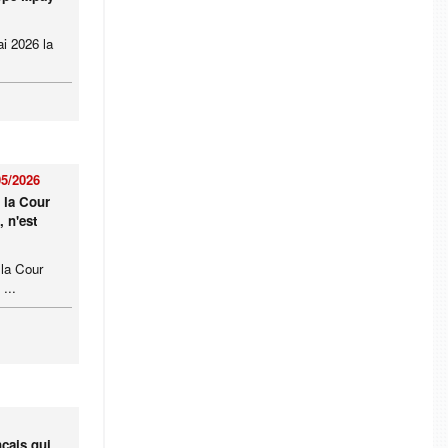
i 2026 la
05/2026
 la Cour
 n'est
 la Cour
...
nçais qui