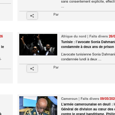
sans consentement explicite, effecti
...
Par
26
Afrique du nord | Faits divers
26/
Tunisie : l’avocate Sonia Dahman
 le
condamnée à deux ans de prison
L’avocate tunisienne Sonia Dahmani
-
condamnée lundi à deux ...
Par
Cameroun | Faits divers
09/05/202
L’armée camerounaise en deuil : l
Général de division au cœur des
à
contre le grand banditisme, Phil