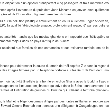
la disparition d’un appareil transportant cinq passagers et trois membres d'é
 après l’investiture du président John Mahama en janvier, ainsi qu’Ibrahi
es et de l’Innovation, figurent parmi les victimes.
 sur la pollution plastique actuellement en cours à Genève. Inger Andersen, 
, l'a qualifié "d'écologiste engagé, profondément respecté" par ses pairs en
les autorités, tandis que les médias ghanéens ont rapporté que l'hélicoptère se
nemental majeur dans ce pays d'Afrique de l'Ouest.
 solidarité aux familles de nos camarades et des militaires tombés lors de le
ncée pour déterminer la cause du crash de l'hélicoptère Z-9 dans la région d
e des images filmées par un téléphone portable sur les lieux de l'accident, mo
 où l’activité jihadiste à la frontière nord du Ghana avec le Burkina Faso 
pagation de l’insurrection jihadiste qui sévit dans le Sahel, contrairement à 
’armes et l’infiltration de groupes du Burkina qui utilisent le territoire ghané
le Mali et le Niger désormais dirigés par des juntes militaires en rupture ave
 Edward Omane Boamah avait conduit une délégation à Ouagadougou en mai d