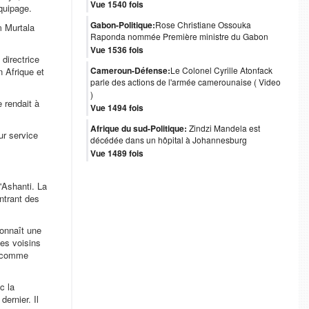
Vue 1540 fois
quipage.
Gabon-Politique:
Rose Christiane Ossouka
m Murtala
Raponda nommée Première ministre du Gabon
Vue 1536 fois
directrice
Cameroun-Défense:
Le Colonel Cyrille Atonfack
 Afrique et
parle des actions de l'armée camerounaise ( Video
)
 rendait à
Vue 1494 fois
Afrique du sud-Politique:
Zindzi Mandela est
ur service
décédée dans un hôpital à Johannesburg
Vue 1489 fois
'Ashanti. La
ntrant des
connaît une
ses voisins
en comme
c la
ernier. Il