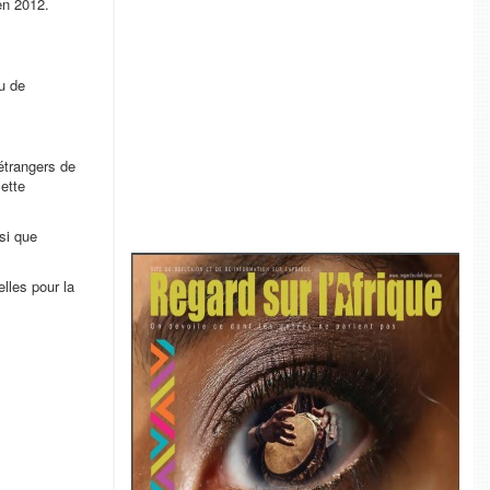
en 2012.
u de
 étrangers de
ette
si que
lles pour la