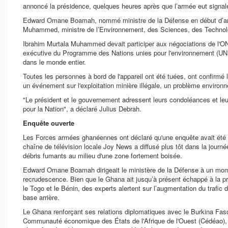
annoncé la présidence, quelques heures après que l’armée eut signalé 
Edward Omane Boamah, nommé ministre de la Défense en début d’année
Muhammed, ministre de l’Environnement, des Sciences, des Technologi
Ibrahim Murtala Muhammed devait participer aux négociations de l'ONU
exécutive du Programme des Nations unies pour l'environnement (UNEP)
dans le monde entier.
Toutes les personnes à bord de l'appareil ont été tuées, ont confirmé 
un événement sur l'exploitation minière illégale, un problème environ
"Le président et le gouvernement adressent leurs condoléances et leur
pour la Nation", a déclaré Julius Debrah.
Enquête ouverte
Les Forces armées ghanéennes ont déclaré qu'une enquête avait été la
chaîne de télévision locale Joy News a diffusé plus tôt dans la journé
débris fumants au milieu d'une zone fortement boisée.
Edward Omane Boamah dirigeait le ministère de la Défense à un moment
recrudescence. Bien que le Ghana ait jusqu’à présent échappé à la pro
le Togo et le Bénin, des experts alertent sur l’augmentation du trafic d
base arrière.
Le Ghana renforçant ses relations diplomatiques avec le Burkina Faso, 
Communauté économique des États de l'Afrique de l'Ouest (Cédéao),