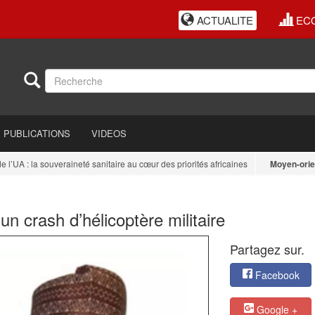
ACTUALITE
EC
PUBLICATIONS
VIDEOS
 : la souveraineté sanitaire au cœur des priorités africaines
Moyen-orient
: I
n crash d’hélicoptère militaire
Partagez sur.
Facebook
Google +