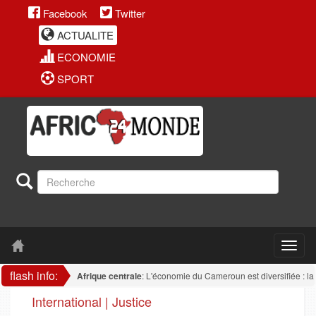
Facebook
Twitter
ACTUALITE
ECONOMIE
SPORT
flash info:
Afrique centrale
: L'économie du Cameroun est diversifiée : la transf
International | Justice