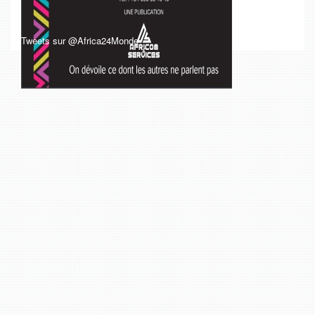
Tweets sur @Africa24Monde