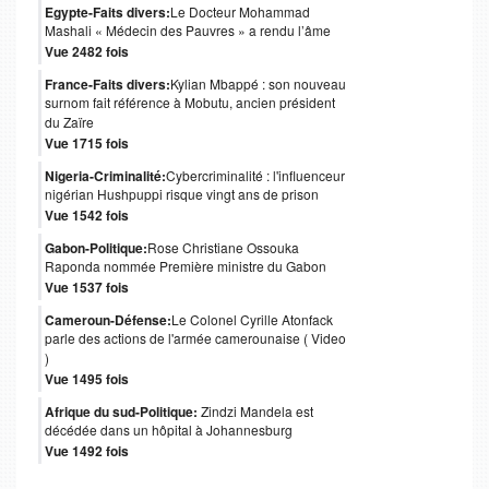
Egypte-Faits divers:
Le Docteur Mohammad
Mashali « Médecin des Pauvres » a rendu l’âme
Vue 2482 fois
France-Faits divers:
Kylian Mbappé : son nouveau
surnom fait référence à Mobutu, ancien président
du Zaïre
Vue 1715 fois
Nigeria-Criminalité:
Cybercriminalité : l'influenceur
nigérian Hushpuppi risque vingt ans de prison
Vue 1542 fois
Gabon-Politique:
Rose Christiane Ossouka
Raponda nommée Première ministre du Gabon
Vue 1537 fois
Cameroun-Défense:
Le Colonel Cyrille Atonfack
parle des actions de l'armée camerounaise ( Video
)
Vue 1495 fois
Afrique du sud-Politique:
Zindzi Mandela est
décédée dans un hôpital à Johannesburg
Vue 1492 fois