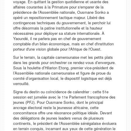
voyage. En quittant la gestion quotidienne et usante des
affaires courantes à la Primature pour s'emparer de la
présidence de l’Assemblée nationale, Ousmane Sonko a
opéré un repositionnement tactique majeur. Libéré des
contingences techniques du gouvernement, le perchoir lui
offre désormais la patine institutionnelle et la hauteur
nécessaires pour déployer sa stature internationale. À
Yaoundé, il ne parlera pas en chef de gouvernement
comptable d'un bilan économique, mais en chef d'institution
porteur d'une vision globale pour l'Afrique de l'Ouest.
Sur le terrain, la capitale camerounaise met les petits plats
dans les grands pour orchestrer ce rendez-vous d’envergure.
Sous la houlette d’Hilarion Etong, premier vice-président de
l’Assemblée nationale camerounaise et figure de proue du
comité d’organisation local, le dispositif logistique est déjà
verrouillé.
Signe du destin ou coïncidence de calendrier : cette 51e
session est jumelée avec le 11e Parlement francophone des
jeunes (PFJ). Pour Ousmane Sonko, dont le principal
ancrage électoral reste la jeunesse africaine, cette
concomitance offre une résonance politique idéale. Devant
des délégations de jeunes leaders venus de plusieurs
continents, le président de l'Assemblée sénégalaise évoluera
en terrain conquis, incarnant aux yeux de cette génération le