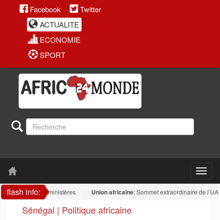
Facebook
Twitter
ACTUALITE
ECONOMIE
SPORT
flash info:
e dans les ministères
Union africaine
: Sommet extraordinaire de l’UA : la sou
Sénégal | Politique africaine