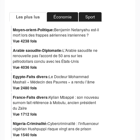
Les plus lus
Économie
Sport
Moyen-orient-Politique:
Benjamin Netanyahu est-il
mort lors des frappes aériennes iraniennes ?
Vue 4238 fois
Arabie saoudite-Diplomatie:
L'Arabie saoudite ne
renouvelle pas l'accord de 50 ans sur les
pétrodollars conclu avec les États-Unis
Vue 4036 fois
Egypte-Faits divers:
Le Docteur Mohammad
Mashali « Médecin des Pauvres » a rendu l’âme
Vue 2480 fois
France-Faits divers:
Kylian Mbappé : son nouveau
surnom fait référence à Mobutu, ancien président
du Zaïre
Vue 1712 fois
Nigeria-Criminalité:
Cybercriminalité : l'influenceur
nigérian Hushpuppi risque vingt ans de prison
Vue 1540 fois