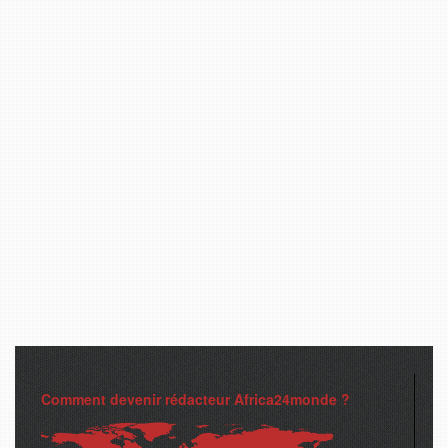
Comment devenir rédacteur Africa24monde ?