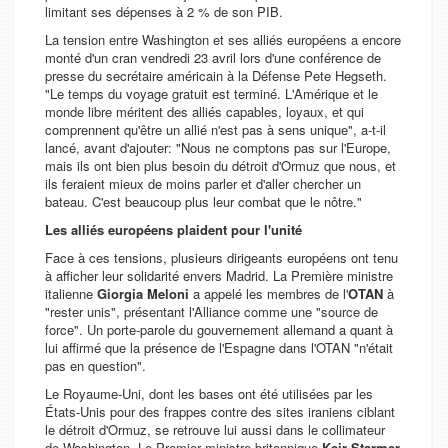
limitant ses dépenses à 2 % de son PIB.
La tension entre Washington et ses alliés européens a encore
monté d'un cran vendredi 23 avril lors d'une conférence de
presse du secrétaire américain à la Défense Pete Hegseth.
"
Le temps du voyage gratuit est terminé. L'Amérique et le
monde libre méritent des alliés capables, loyaux, et qui
comprennent qu'être un allié n'est pas à sens unique
", a-t-il
lancé, avant d'ajouter: "
Nous ne comptons pas sur l'Europe,
mais ils ont bien plus besoin du détroit d'Ormuz que nous, et
ils feraient mieux de moins parler et d'aller chercher un
bateau. C'est beaucoup plus leur combat que le nôtre.
"
Les alliés européens plaident pour l'unité
Face à ces tensions, plusieurs dirigeants européens ont tenu
à afficher leur solidarité envers Madrid. La Première ministre
italienne
Giorgia Meloni
a appelé les membres de l'
OTAN
à
"
rester unis
", présentant l'Alliance comme une "
source de
force
". Un porte-parole du gouvernement allemand a quant à
lui affirmé que la présence de l'Espagne dans l'OTAN "
n'était
pas en question
".
Le Royaume-Uni, dont les bases ont été utilisées par les
États-Unis pour des frappes contre des sites iraniens ciblant
le détroit d'Ormuz, se retrouve lui aussi dans le collimateur
de Washington. Le Premier ministre britannique
Keir Starmer