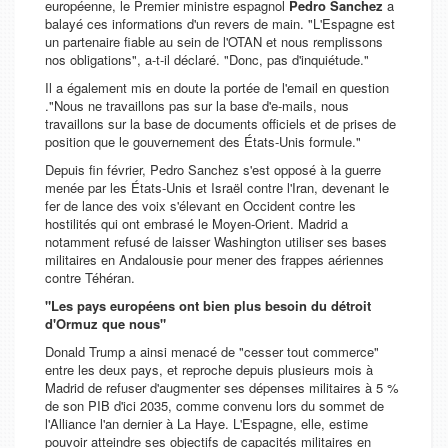
européenne, le Premier ministre espagnol
Pedro Sanchez
a
balayé ces informations d'un revers de main. "
L'Espagne est
un partenaire fiable au sein de l'OTAN et nous remplissons
nos obligations
", a-t-il déclaré. "
Donc, pas d'inquiétude
."
Il a également mis en doute la portée de l'email en question
."
Nous ne travaillons pas sur la base d'e-mails, nous
travaillons sur la base de documents officiels et de prises de
position que le gouvernement des États-Unis formule.
"
Depuis fin février, Pedro Sanchez s'est opposé à la guerre
menée par les États-Unis et Israël contre l'Iran, devenant le
fer de lance des voix s'élevant en Occident contre les
hostilités qui ont embrasé le Moyen-Orient. Madrid a
notamment refusé de laisser Washington utiliser ses bases
militaires en Andalousie pour mener des frappes aériennes
contre Téhéran.
"Les pays européens ont bien plus besoin du détroit
d'Ormuz que nous"
Donald Trump a ainsi menacé de "
cesser tout commerce
"
entre les deux pays, et reproche depuis plusieurs mois à
Madrid de refuser d'augmenter ses dépenses militaires à 5 %
de son PIB d'ici 2035, comme convenu lors du sommet de
l'Alliance l'an dernier à La Haye. L'Espagne, elle, estime
pouvoir atteindre ses objectifs de capacités militaires en