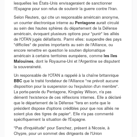
lesquelles les États-Unis envisageraient de sanctionner
l'Espagne pour son refus de soutenir la guerre contre l'Iran.
Selon Reuters, qui cite un responsable américain anonyme,
un courrier électronique interne au
Pentagone
aurait circulé
au sein des hautes sphères du département de la Défense
américain, évoquant plusieurs options pour "
punir
" les alliés
de l'OTAN jugés défaillants. Parmi elles: suspendre des pays
"
difficiles
" de postes importants au sein de l'Alliance, ou
encore remettre en question le soutien diplomatique
américain à certains territoires européens, comme
les îles
Malouines
, dont le Royaume-Uni et l'Argentine se disputent
la souveraineté.
Un responsable de l'OTAN a rappelé à la chaîne britannique
BBC
que le traité fondateur de l'Alliance "
ne prévoit aucune
disposition pour la suspension ou l'expulsion d'un membre
".
La porte-parole du Pentagone, Kingsley Wilson, n'a pas
démenti l'existence de ces réflexions internes. Elle a déclaré
que le département de la Défense
"fera en sorte que le
président dispose d'options crédibles pour que nos alliés ne
soient plus des tigres de papier
". Elle n'a pas commenté
spécifiquement la situation de l'Espagne.
"Pas d'inquiétude" p
our Sanchez, présent à Nicosie, à
Chypre, pour un sommet des dirigeants de l'Union