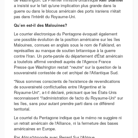
a insisté sur le fait qu'une implication plus grande dans la
guerre ou dans le blocus américain des ports iraniens n'était
pas dans l'intérêt du Royaume-Uni.
Qu’en est-il des Malouines?
Le courrier électronique du Pentagone évoquait également
une possible évolution de la position américaine sur les îles
Malouines, connues en anglais sous le nom de Falkland, en
représailles au manque de soutien britannique à la guerre
contre l'Iran. Un porte-parole du département d'État américain
a toutefois affirmé vendredi auprès de l'Agence France
Presse que Washington restait "
neutre
" sur la question de la
souveraineté contestée de cet archipel de l'Atlantique Sud.
"
Nous sommes conscients de l'existence de revendications
de souveraineté conflictuelles entre l'Argentine et le
Royaume-Uni"
, a-t-il déclaré, précisant que les États-Unis
reconnaissent "
l'administration de facto du Royaume-Uni
" sur
les îles, sans pour autant prendre parti dans ce différend
territorial.
Le courriel du Pentagone indique que le mémo ne suggère ni
un retrait américain de l'Alliance, ni la fermeture des bases
américaines en Europe.
Par Africa24monde avec Regard Sur l'Afrique