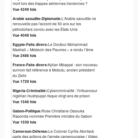
mort lors des frappes aériennes iraniennes ?
Vue 4249 fois
Arabie saoudite-Diplomatie:
L'Arabie saoudite ne
renouvelle pas l'accord de 50 ans sur les
pétrodollars conclu avec les États-Unis
Vue 4048 fois
Egypte-Faits divers:
Le Docteur Mohammad
Mashali « Médecin des Pauvres » a rendu l’âme
Vue 2486 fois
France-Faits divers:
Kylian Mbappé : son nouveau
surnom fait référence à Mobutu, ancien président
du Zaïre
Vue 1729 fois
Nigeria-Criminalité:
Cybercriminalité : l'influenceur
nigérian Hushpuppi risque vingt ans de prison
Vue 1546 fois
Gabon-Politique:
Rose Christiane Ossouka
Raponda nommée Première ministre du Gabon
Vue 1539 fois
Cameroun-Défense:
Le Colonel Cyrille Atonfack
parle des actions de l'armée camerounaise ( Video