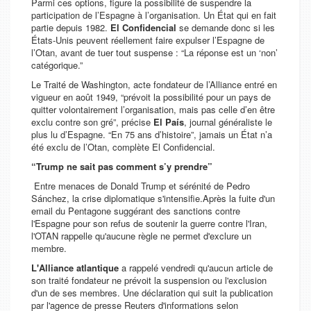
Parmi ces options, figure la possibilité de suspendre la
participation de l’Espagne à l’organisation. Un État qui en fait
partie depuis 1982.
El Confidencial
se demande donc si les
États-Unis peuvent réellement faire expulser l’Espagne de
l’Otan, avant de tuer tout suspense :
“La réponse est un ‘non’
catégorique.”
Le Traité de Washington, acte fondateur de l’Alliance entré en
vigueur en août 1949,
“prévoit la possibilité pour un pays de
quitter volontairement l’organisation, mais pas celle d’en être
exclu contre son gré”,
précise
El País
, journal généraliste le
plus lu d’Espagne.
“En 75 ans d’histoire”,
jamais un État n’a
été exclu de l’Otan, complète
El Confidencial.
“Trump ne sait pas comment s’y prendre”
Entre menaces de Donald Trump et sérénité de Pedro
Sánchez, la crise diplomatique s'intensifie.Après la fuite d'un
email du Pentagone suggérant des sanctions contre
l'Espagne pour son refus de soutenir la guerre contre l'Iran,
l'OTAN rappelle qu'aucune règle ne permet d'exclure un
membre.
L'Alliance atlantique
a rappelé vendredi qu'aucun article de
son traité fondateur ne prévoit la suspension ou l'exclusion
d'un de ses membres. Une déclaration qui suit la publication
par l'agence de presse Reuters d'informations selon