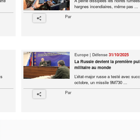
arte
À peine dissipées les noires fumée
hargnes incendiaires, même pas ...
Par
Europe | Défense
31/10/2025
La Russie devient la première pu
militaire au monde
is
L’état-major russe a testé avec succ
octobre, un missile 9M730 ...
Par