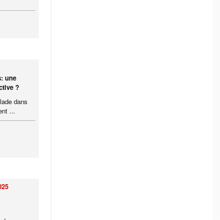
s: une
ctive ?
alade dans
nt ...
025