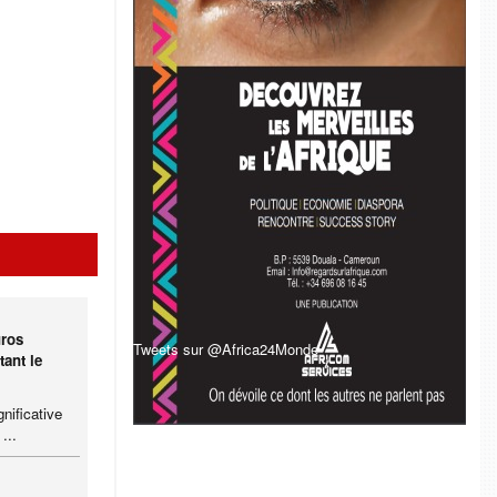
uros
Tweets sur @Africa24Monde
tant le
nificative
...