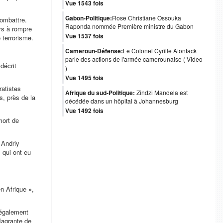
Vue 1543 fois
Gabon-Politique:
Rose Christiane Ossouka
combattre.
Raponda nommée Première ministre du Gabon
ays à rompre
Vue 1537 fois
 terrorisme.
Cameroun-Défense:
Le Colonel Cyrille Atonfack
parle des actions de l'armée camerounaise ( Video
décrit
)
Vue 1495 fois
ratistes
Afrique du sud-Politique:
Zindzi Mandela est
s, près de la
décédée dans un hôpital à Johannesburg
Vue 1492 fois
 mort de
 Andriy
 qui ont eu
n Afrique »,
 également
flagrante de