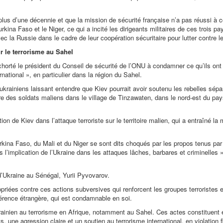
s plus d’une décennie et que la mission de sécurité française n’a pas réussi à 
kina Faso et le Niger, ce qui a incité les dirigeants militaires de ces trois p
ec la Russie dans le cadre de leur coopération sécuritaire pour lutter contre le
ir le terrorisme au Sahel
xhorté le président du Conseil de sécurité de l’ONU à condamner ce qu’ils ont 
national », en particulier dans la région du Sahel.
krainiens laissant entendre que Kiev pourrait avoir soutenu les rebelles sépa
e des soldats maliens dans le village de Tinzawaten, dans le nord-est du pay
tion de Kiev dans l’attaque terroriste sur le territoire malien, qui a entraîné la
urkina Faso, du Mali et du Niger se sont dits choqués par les propos tenus par
 l’implication de l’Ukraine dans les attaques lâches, barbares et criminelles »
d’Ukraine au Sénégal, Yurii Pyvovarov.
priées contre ces actions subversives qui renforcent les groupes terroristes e
érence étrangère, qui est condamnable en soi.
ukrainien au terrorisme en Afrique, notamment au Sahel. Ces actes constituent
ats, une agression claire et un soutien au terrorisme international, en violation 