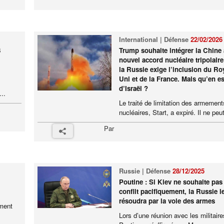
International | Défense
22/02/2026
3
Trump souhaite intégrer la Chine
nouvel accord nucléaire tripolair
la Russie exige l’inclusion du R
Uni et de la France. Mais qu’en est
d’Israël ?
..
Le traité de limitation des armement
nucléaires, Start, a expiré. Il ne peut
Par
Russie | Défense
28/12/2025
Poutine : Si Kiev ne souhaite pas 
conflit pacifiquement, la Russie l
résoudra par la voie des armes
ement
Lors d’une réunion avec les militaire