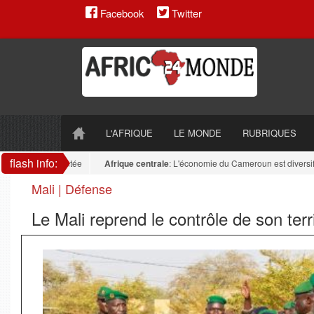
Facebook
Twitter
L'AFRIQUE
LE MONDE
RUBRIQUES
flash info:
reste fragmentée
Afrique centrale
: L'économie du Cameroun est diversifiée : 
Mali | Défense
Le Mali reprend le contrôle de son terr