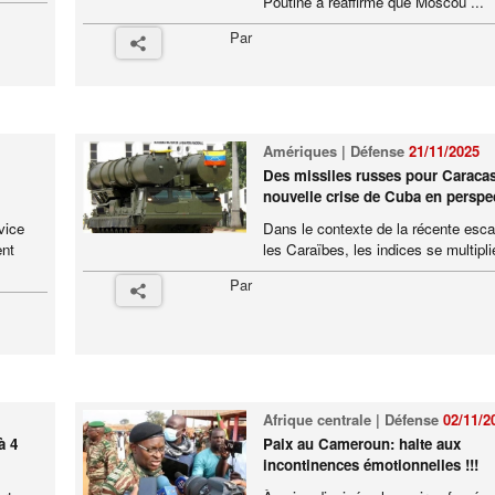
Poutine a réaffirmé que Moscou ...
Par
Amériques | Défense
21/11/2025
Des missiles russes pour Caraca
nouvelle crise de Cuba en perspe
vice
Dans le contexte de la récente esc
ent
les Caraïbes, les indices se multiplie
Par
Afrique centrale | Défense
02/11/2
à 4
Paix au Cameroun: halte aux
incontinences émotionnelles !!!