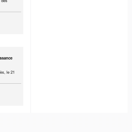
s des
issance
ès, le 21