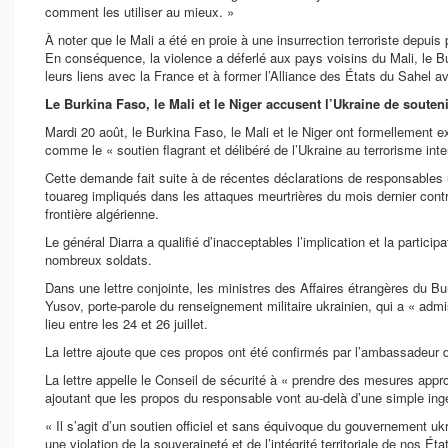
comment les utiliser au mieux. »
À noter que le Mali a été en proie à une insurrection terroriste depui
En conséquence, la violence a déferlé aux pays voisins du Mali, le Bur
leurs liens avec la France et à former l’Alliance des États du Sahel av
Le Burkina Faso, le Mali et le Niger accusent l’Ukraine de souten
Mardi 20 août, le Burkina Faso, le Mali et le Niger ont formellement e
comme le « soutien flagrant et délibéré de l’Ukraine au terrorisme inter
Cette demande fait suite à de récentes déclarations de responsables u
touareg impliqués dans les attaques meurtrières du mois dernier contr
frontière algérienne.
Le général Diarra a qualifié d’inacceptables l’implication et la participa
nombreux soldats.
Dans une lettre conjointe, les ministres des Affaires étrangères du B
Yusov, porte-parole du renseignement militaire ukrainien, qui a « admis
lieu entre les 24 et 26 juillet.
La lettre ajoute que ces propos ont été confirmés par l’ambassadeur 
La lettre appelle le Conseil de sécurité à « prendre des mesures appro
ajoutant que les propos du responsable vont au-delà d’une simple ing
« Il s’agit d’un soutien officiel et sans équivoque du gouvernement 
une violation de la souveraineté et de l’intégrité territoriale de nos Ét