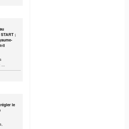
 au
e START ;
oyaume-
-il
s
 ...
régler le
e
s,