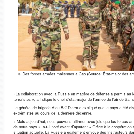
© Des forces armées maliennes à Gao (Source: État-major des a
«La collaboration avec la Russie en matière de défense a permis au Ma
terroristes », a indiqué le chef d’état-major de l’armée de l’air de Ba
Le général de brigade Alou Boï Diarra a expliqué que le pays a été div
extrémistes au cours de la dernière décennie.
« Mais aujourd’hui, nous pouvons affirmer avec joie que les forces armé
de notre pays », a-t-il noté avant d’ajouter : « Grâce à la coopérati
situation actuelle. La Russie a également envoyé des instructeurs da