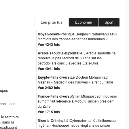
Les plus lus
Économie
Sport
Moyen-orient-Politique:
Benjamin Netanyahu est-il
mort lors des frappes aériennes iraniennes ?
Vue 4242 fois
Arabie saoudite-Diplomatie:
L'Arabie saoudite ne
renouvelle pas l'accord de 50 ans sur les
pétrodollars conclu avec les États-Unis
Vue 4041 fois
Egypte-Faits divers:
Le Docteur Mohammad
Mashali « Médecin des Pauvres » a rendu l’âme
Vue 2482 fois
oupes
France-Faits divers:
Kylian Mbappé : son nouveau
surnom fait référence à Mobutu, ancien président
coalitions
du Zaïre
Vue 1715 fois
e territoire
Nigeria-Criminalité:
Cybercriminalité : l'influenceur
s dans la
nigérian Hushpuppi risque vingt ans de prison
expliquant