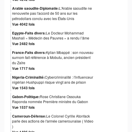
Arabie saoudite-Diplomatie:
L'Arabie saoudite ne
renouvelle pas l'accord de 50 ans sur les
pétrodollars conclu avec les États-Unis
Vue 4042 fois
Egypte-Faits divers:
Le Docteur Mohammad
Mashali « Médecin des Pauvres » a rendu l’âme
Vue 2482 fois
France-Faits divers:
Kylian Mbappé : son nouveau
surnom fait référence à Mobutu, ancien président
du Zaïre
Vue 1717 fois
Nigeria-Criminalité:
Cybercriminalité : l'influenceur
nigérian Hushpuppi risque vingt ans de prison
Vue 1543 fois
Gabon-Politique:
Rose Christiane Ossouka
Raponda nommée Première ministre du Gabon
Vue 1537 fois
Cameroun-Défense:
Le Colonel Cyrille Atonfack
parle des actions de l'armée camerounaise ( Video
)