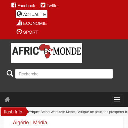
Facebook
Twitter
ACTUALITE
ECONOMIE
SPORT
flash info:
Afrique
: Selon Wamkele Mene, l'Afrique ne peut pas prospérer tant qu'
Algérie | Média