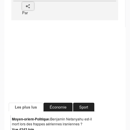
Par
Les plus lus
Économie
Sport
Moyen-orient-Politique:
Benjamin Netanyahu est-il
mort lors des frappes aériennes iraniennes ?
Vue 4242 fois