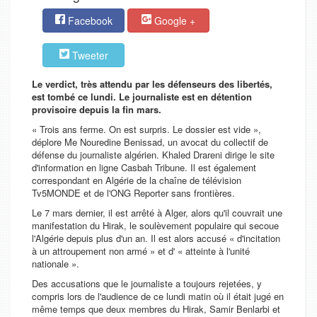
Facebook
Google +
Tweeter
Le verdict, très attendu par les défenseurs des libertés,
est tombé ce lundi. Le journaliste est en détention
provisoire depuis la fin mars.
«
Trois ans ferme. On est surpris. Le dossier est vide
»,
déplore Me Nouredine Benissad, un avocat du collectif de
défense du journaliste algérien. Khaled Drareni dirige le site
d'information en ligne Casbah Tribune. Il est également
correspondant en Algérie de la chaîne de télévision
Tv5MONDE et de l'ONG Reporter sans frontières.
Le 7 mars dernier, il est arrêté à Alger, alors qu'il couvrait une
manifestation du Hirak, le soulèvement populaire qui secoue
l'Algérie depuis plus d'un an. Il est alors accusé «
d'incitation
à un attroupement non armé
» et d' «
atteinte à l'unité
nationale
».
Des accusations que le journaliste a toujours rejetées, y
compris lors de l'audience de ce lundi matin où il était jugé en
même temps que deux membres du Hirak, Samir Benlarbi et