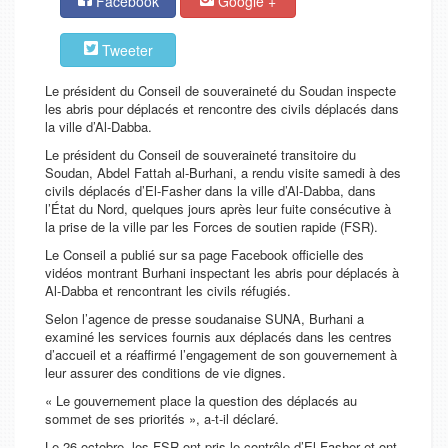
Facebook
Google +
Tweeter
Le président du Conseil de souveraineté du Soudan inspecte
les abris pour déplacés et rencontre des civils déplacés dans
la ville d’Al-Dabba.
Le président du Conseil de souveraineté transitoire du
Soudan, Abdel Fattah al-Burhani, a rendu visite samedi à des
civils déplacés d’El-Fasher dans la ville d’Al-Dabba, dans
l’État du Nord, quelques jours après leur fuite consécutive à
la prise de la ville par les Forces de soutien rapide (FSR).
Le Conseil a publié sur sa page Facebook officielle des
vidéos montrant Burhani inspectant les abris pour déplacés à
Al-Dabba et rencontrant les civils réfugiés.
Selon l’agence de presse soudanaise SUNA, Burhani a
examiné les services fournis aux déplacés dans les centres
d’accueil et a réaffirmé l’engagement de son gouvernement à
leur assurer des conditions de vie dignes.
« Le gouvernement place la question des déplacés au
sommet de ses priorités », a-t-il déclaré.
Le 26 octobre, les FSR ont pris le contrôle d’El-Fasher et ont