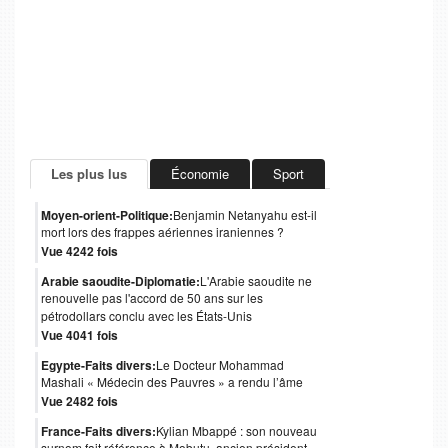
Les plus lus
Économie
Sport
Moyen-orient-Politique:
Benjamin Netanyahu est-il
mort lors des frappes aériennes iraniennes ?
Vue 4242 fois
Arabie saoudite-Diplomatie:
L'Arabie saoudite ne
renouvelle pas l'accord de 50 ans sur les
pétrodollars conclu avec les États-Unis
Vue 4041 fois
Egypte-Faits divers:
Le Docteur Mohammad
Mashali « Médecin des Pauvres » a rendu l’âme
Vue 2482 fois
France-Faits divers:
Kylian Mbappé : son nouveau