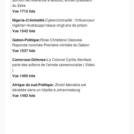
surnom fait référence à Mobutu, ancien président
du Zaïre
Vue 1715 fois
Nigeria-Criminalité:
Cybercriminalité : l'influenceur
nigérian Hushpuppi risque vingt ans de prison
Vue 1542 fois
Gabon-Politique:
Rose Christiane Ossouka
Raponda nommée Première ministre du Gabon
Vue 1537 fois
Cameroun-Défense:
Le Colonel Cyrille Atonfack
parle des actions de l'armée camerounaise ( Video
)
Vue 1495 fois
Afrique du sud-Politique:
Zindzi Mandela est
décédée dans un hôpital à Johannesburg
Vue 1492 fois