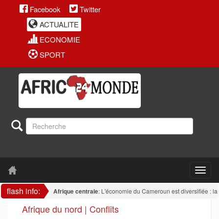
Facebook
Twitter
ACTUALITE
ECONOMIE
SPORT
flash info:
Afrique centrale
: L'économie du Cameroun est diversifiée : la transfo
Afrique du nord | Conflits