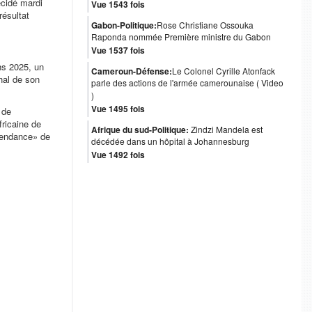
écidé mardi
Vue 1543 fois
résultat
Gabon-Politique:
Rose Christiane Ossouka
Raponda nommée Première ministre du Gabon
Vue 1537 fois
ns 2025, un
Cameroun-Défense:
Le Colonel Cyrille Atonfack
hal de son
parle des actions de l'armée camerounaise ( Video
)
Vue 1495 fois
 de
fricaine de
Afrique du sud-Politique:
Zindzi Mandela est
pendance»
de
décédée dans un hôpital à Johannesburg
Vue 1492 fois