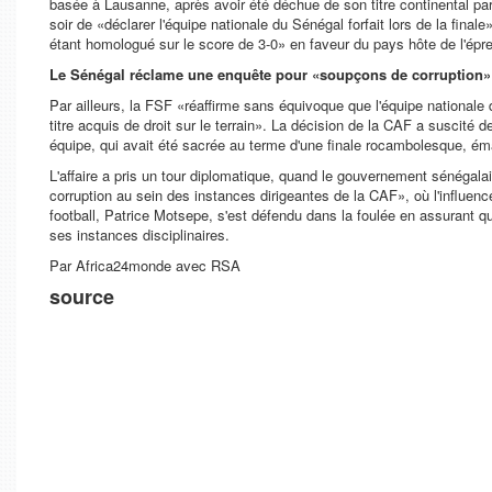
basée à Lausanne, après avoir été déchue de son titre continental par
soir de
«déclarer l'équipe nationale du Sénégal forfait lors de la finale
étant homologué sur le score de 3-0»
en faveur du pays hôte de l'épr
Le Sénégal réclame une enquête pour «soupçons de corruption»
Par ailleurs, la FSF «
réaffirme sans équivoque que l'équipe nationale 
titre acquis de droit sur le terrain»
. La décision de la CAF a suscité de
équipe, qui avait été sacrée au terme d'une finale rocambolesque, émai
L'affaire a pris un tour diplomatique, quand le gouvernement sénégala
corruption au sein des instances dirigeantes de la CAF»
, où l'influe
football, Patrice Motsepe, s'est défendu dans la foulée en assurant qu
ses instances disciplinaires.
Par Africa24monde avec RSA
source