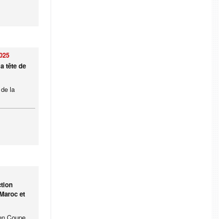
025
a tête de
 de la
ction
 Maroc et
 en Coupe