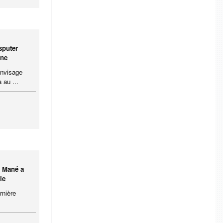
sputer
gne
envisage
 au ...
 Mané a
ie
rnière