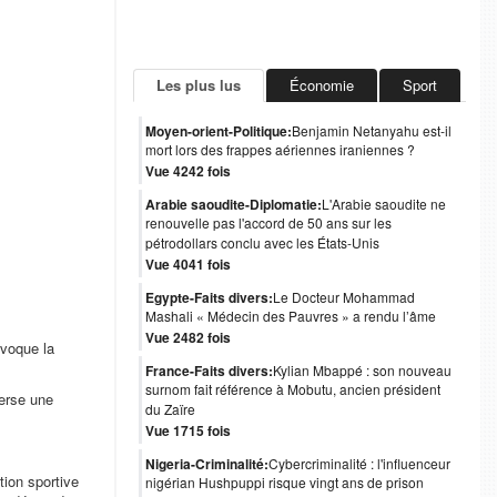
Les plus lus
Économie
Sport
Moyen-orient-Politique:
Benjamin Netanyahu est-il
mort lors des frappes aériennes iraniennes ?
Vue 4242 fois
Arabie saoudite-Diplomatie:
L'Arabie saoudite ne
renouvelle pas l'accord de 50 ans sur les
pétrodollars conclu avec les États-Unis
Vue 4041 fois
Egypte-Faits divers:
Le Docteur Mohammad
Mashali « Médecin des Pauvres » a rendu l’âme
Vue 2482 fois
ovoque la
France-Faits divers:
Kylian Mbappé : son nouveau
surnom fait référence à Mobutu, ancien président
verse une
du Zaïre
Vue 1715 fois
Nigeria-Criminalité:
Cybercriminalité : l'influenceur
ction sportive
nigérian Hushpuppi risque vingt ans de prison