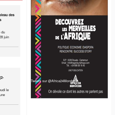
bleau des
s
e du
8 juin
(2-
Tweets sur @Africa24Monde
udi le
 une