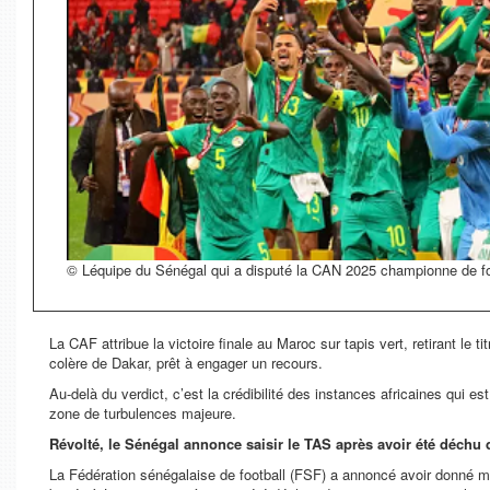
© Léquipe du Sénégal qui a disputé la CAN 2025 championne de f
La CAF attribue la victoire finale au Maroc sur tapis vert, retirant le 
colère de Dakar, prêt à engager un recours.
Au-delà du verdict, c’est la crédibilité des instances africaines qui es
zone de turbulences majeure.
Révolté, le Sénégal annonce saisir le TAS après avoir été déchu d
La Fédération sénégalaise de football (FSF) a annoncé avoir donné 