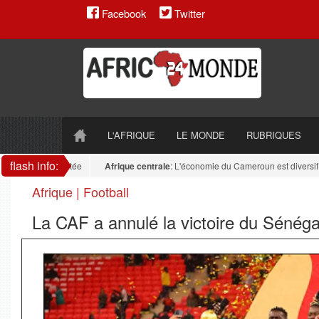
Facebook
Twitter
L'AFRIQUE
LE MONDE
RUBRIQUES
flash info:
reste fragmentée
Afrique centrale
: L'économie du Cameroun est diversifiée : l
Afrique | Football
La CAF a annulé la victoire du Sénéga