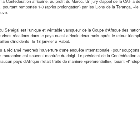
 la Confédération africaine, au profit du Maroc. Un jury d'appel de la CAF a d
»
, pourtant remportée 1-0 (après prolongation) par les Lions de la Teranga,
«le 
euve.
du Sénégal est l'unique et véritable vainqueur de la Coupe d'Afrique des natio
 vives réactions dans le pays ouest-africain deux mois après le retour triomp
llée d'incidents, le 18 janvier à Rabat.
is a réclamé mercredi l'ouverture d'une enquête internationale
«pour soupçons
nce marocaine est souvent montrée du doigt. Le président de la Confédération a
'aucun pays d'Afrique n'était traité de manière
«préférentielle»
, louant
«l'indé