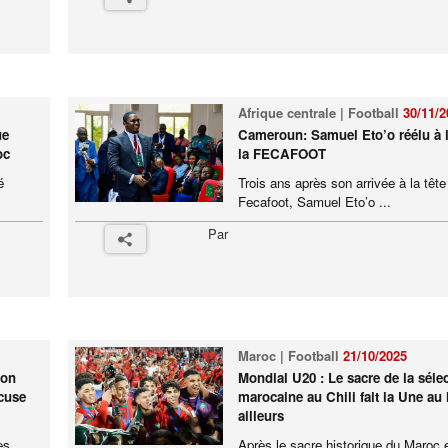
Afrique centrale | Football
30/11/2
ue
Cameroun: Samuel Eto’o réélu à l
oc
la FECAFOOT
é
Trois ans après son arrivée à la tête
Fecafoot, Samuel Eto’o ...
Par
Maroc | Football
21/10/2025
son
Mondial U20 : Le sacre de la séle
ccuse
marocaine au Chili fait la Une au
ailleurs
es
Après le sacre historique du Maroc