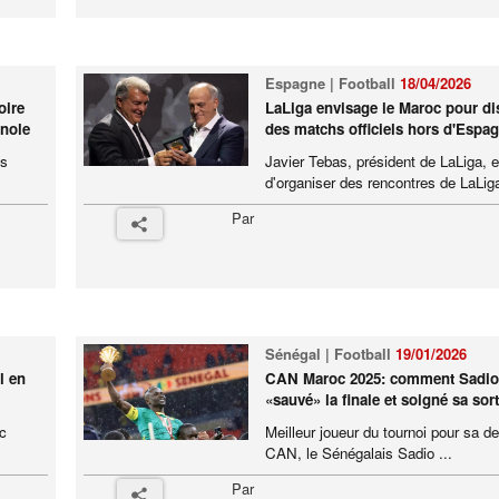
Espagne | Football
18/04/2026
oire
LaLiga envisage le Maroc pour di
gnole
des matchs officiels hors d'Espa
es
Javier Tebas, président de LaLiga, 
d'organiser des rencontres de LaLiga
Par
Sénégal | Football
19/01/2026
l en
CAN Maroc 2025: comment Sadio
«sauvé» la finale et soigné sa sort
oc
Meilleur joueur du tournoi pour sa de
CAN, le Sénégalais Sadio ...
Par