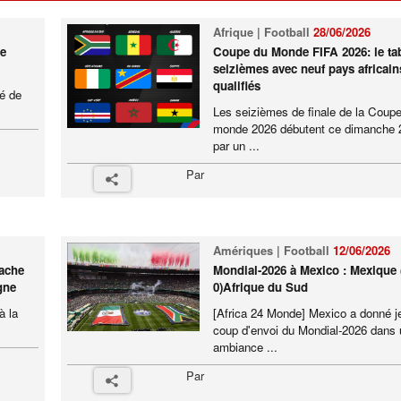
Afrique | Football
28/06/2026
te
Coupe du Monde FIFA 2026: le ta
seizièmes avec neuf pays africain
qualifiés
lé de
Les seizièmes de finale de la Coup
monde 2026 débutent ce dimanche 2
par un ...
Par
Amériques | Football
12/06/2026
rache
Mondial-2026 à Mexico : Mexique 
gne
0)Afrique du Sud
à la
[Africa 24 Monde] Mexico a donné je
coup d'envoi du Mondial-2026 dans
ambiance ...
Par