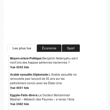
Les plus lus
Économie
Sport
Moyen-orient-Politique:
Benjamin Netanyahu est-il
mort lors des frappes aériennes iraniennes ?
Vue 4242 fois
Arabie saoudite-Diplomatie:
L'Arabie saoudite ne
renouvelle pas l'accord de 50 ans sur les
pétrodollars conclu avec les États-Unis
Vue 4041 fois
Egypte-Faits divers:
Le Docteur Mohammad
Mashali « Médecin des Pauvres » a rendu l’âme
Vue 2482 fois