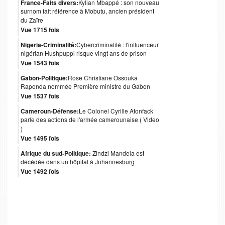
France-Faits divers:
Kylian Mbappé : son nouveau
surnom fait référence à Mobutu, ancien président
du Zaïre
Vue 1715 fois
Nigeria-Criminalité:
Cybercriminalité : l'influenceur
nigérian Hushpuppi risque vingt ans de prison
Vue 1543 fois
Gabon-Politique:
Rose Christiane Ossouka
Raponda nommée Première ministre du Gabon
Vue 1537 fois
Cameroun-Défense:
Le Colonel Cyrille Atonfack
parle des actions de l'armée camerounaise ( Video
)
Vue 1495 fois
Afrique du sud-Politique:
Zindzi Mandela est
décédée dans un hôpital à Johannesburg
Vue 1492 fois