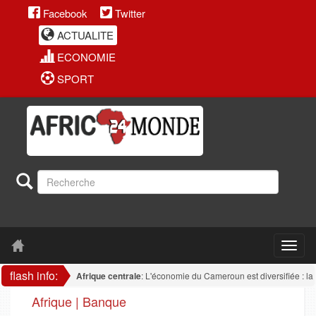
Facebook
Twitter
ACTUALITE
ECONOMIE
SPORT
flash info:
Afrique centrale
: L'économie du Cameroun est diversifiée : la transfo
Afrique | Banque