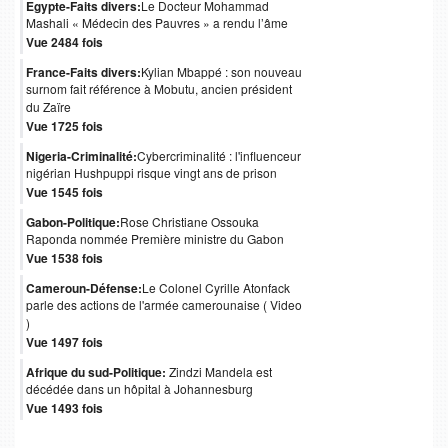
Egypte-Faits divers:
Le Docteur Mohammad
Mashali « Médecin des Pauvres » a rendu l’âme
Vue 2484 fois
France-Faits divers:
Kylian Mbappé : son nouveau
surnom fait référence à Mobutu, ancien président
du Zaïre
Vue 1725 fois
Nigeria-Criminalité:
Cybercriminalité : l'influenceur
nigérian Hushpuppi risque vingt ans de prison
Vue 1545 fois
Gabon-Politique:
Rose Christiane Ossouka
Raponda nommée Première ministre du Gabon
Vue 1538 fois
Cameroun-Défense:
Le Colonel Cyrille Atonfack
parle des actions de l'armée camerounaise ( Video
)
Vue 1497 fois
Afrique du sud-Politique:
Zindzi Mandela est
décédée dans un hôpital à Johannesburg
Vue 1493 fois