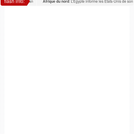
flash info:
cains sur l’Iran
Afrique du nord
: L’Égypte informe les États-Unis de son rejet