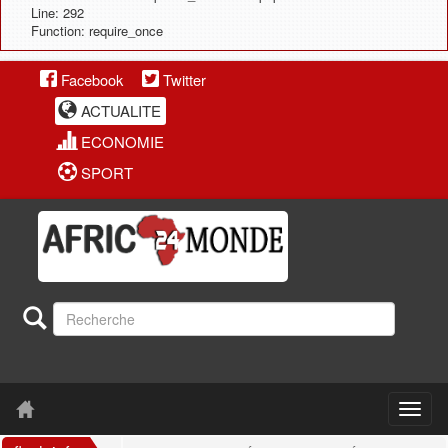
Line: 292
Function: require_once
Facebook
Twitter
ACTUALITE
ECONOMIE
SPORT