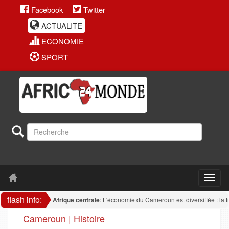
Facebook
Twitter
ACTUALITE
ECONOMIE
SPORT
flash info:
Afrique centrale
: L'économie du Cameroun est diversifiée : la trans
Cameroun | Histoire