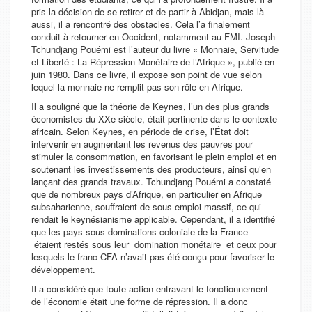
pris la décision de se retirer et de partir à Abidjan, mais là
aussi, il a rencontré des obstacles. Cela l’a finalement
conduit à retourner en Occident, notamment au FMI. Joseph
Tchundjang Pouémi est l’auteur du livre « Monnaie, Servitude
et Liberté : La Répression Monétaire de l’Afrique », publié en
juin 1980. Dans ce livre, il expose son point de vue selon
lequel la monnaie ne remplit pas son rôle en Afrique.
Il a souligné que la théorie de Keynes, l’un des plus grands
économistes du XXe siècle, était pertinente dans le contexte
africain. Selon Keynes, en période de crise, l’État doit
intervenir en augmentant les revenus des pauvres pour
stimuler la consommation, en favorisant le plein emploi et en
soutenant les investissements des producteurs, ainsi qu’en
lançant des grands travaux. Tchundjang Pouémi a constaté
que de nombreux pays d’Afrique, en particulier en Afrique
subsaharienne, souffraient de sous-emploi massif, ce qui
rendait le keynésianisme applicable. Cependant, il a identifié
que les pays sous-dominations coloniale de la France
étaient restés sous leur domination monétaire et ceux pour
lesquels le franc CFA n’avait pas été conçu pour favoriser le
développement.
Il a considéré que toute action entravant le fonctionnement
de l’économie était une forme de répression. Il a donc