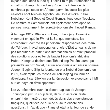
exposé ses idées sur ce qu’il fallait faire pour remédier à la
situation. Joseph Tchundjang Pouémi a influencé de
nombreux penseurs en Afrique, parmi lesquels les plus
célèbres sont Nicolas Agbohou de Côte d’Ivoire, Kako
Nubukpo, Kemi Seba et Coovi Gomez, tous deux Togolais.
De nombreux Camerounais ont également développé sa
pensée, notamment le regretté économiste Hubert Kamga.
À la page 192 à 199 de son livre, Tchundjang Pouémi a
vivement critiqué le FMI et la Banque mondiale, les
considérant, comme les principaux responsables des maux
de l’Afrique. Il avait prévenu les chefs d’État africains de ne
pas recourir aux institutions internationales et avait proposé
des solutions pour éviter de brader l’économie africaine.
Hubert Kamga a déclaré que Tchundjang Pouémi aurait pu
prétendre au prix Nobel, car un économiste américain nommé
Joseph Eugène Stiglitz lauréat du prix Nobel d’économie en
2001, avait repris les thèses de Tchundjang Pouémi en
développant sa réflexion sur la répression exercée par le FMI
sur les pays en développement.
Les 27 décembre 1984 le destin tragique de Joseph
Tchundjang prit un coup fatal, dans un acte qui reste
empreint de mystère ; son décès dans des circonstances
tragiques, qualifiées de suicide suscite encore des
questions. Il n’avait que 47 ans et était à la fleur de sa vie.