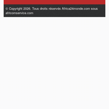
© Copyright 2026. Tous droits réservés Africa24monde.com sous
africomservice.com