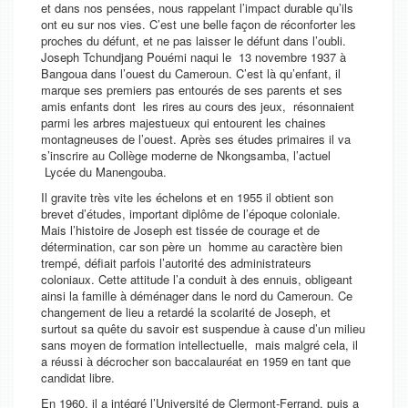
et dans nos pensées, nous rappelant l’impact durable qu’ils
ont eu sur nos vies. C’est une belle façon de réconforter les
proches du défunt, et ne pas laisser le défunt dans l’oubli.
Joseph Tchundjang Pouémi naqui le 13 novembre 1937 à
Bangoua dans l’ouest du Cameroun. C’est là qu’enfant, il
marque ses premiers pas entourés de ses parents et ses
amis enfants dont les rires au cours des jeux, résonnaient
parmi les arbres majestueux qui entourent les chaines
montagneuses de l’ouest. Après ses études primaires il va
s’inscrire au Collège moderne de Nkongsamba, l’actuel
Lycée du Manengouba.
Il gravite très vite les échelons et en 1955 il obtient son
brevet d’études, important diplôme de l’époque coloniale.
Mais l’histoire de Joseph est tissée de courage et de
détermination, car son père un homme au caractère bien
trempé, défiait parfois l’autorité des administrateurs
coloniaux. Cette attitude l’a conduit à des ennuis, obligeant
ainsi la famille à déménager dans le nord du Cameroun. Ce
changement de lieu a retardé la scolarité de Joseph, et
surtout sa quête du savoir est suspendue à cause d’un milieu
sans moyen de formation intellectuelle, mais malgré cela, il
a réussi à décrocher son baccalauréat en 1959 en tant que
candidat libre.
En 1960, il a intégré l’Université de Clermont-Ferrand, puis a