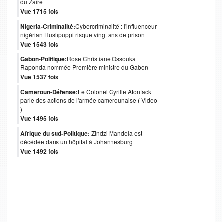
du Zaïre
Vue 1715 fois
Nigeria-Criminalité:
Cybercriminalité : l'influenceur
nigérian Hushpuppi risque vingt ans de prison
Vue 1543 fois
Gabon-Politique:
Rose Christiane Ossouka
Raponda nommée Première ministre du Gabon
Vue 1537 fois
Cameroun-Défense:
Le Colonel Cyrille Atonfack
parle des actions de l'armée camerounaise ( Video
)
Vue 1495 fois
Afrique du sud-Politique:
Zindzi Mandela est
décédée dans un hôpital à Johannesburg
Vue 1492 fois