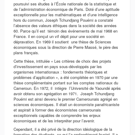
poursuivi ses études à l’École nationale de la statistique et
de l’administration économique de Paris. Doté d’une aptitude
exceptionnelle pour les mathématiques et d’une intelligence
hors du commun, Joseph Tchundjang Pouémi a constaté
l’absence des valeurs éthiques dans la société des années
60. Parce qu’il est témoin des événements de mai 1968 en
France. il en conçut un vif dépit pour une société en
dépravation. En 1969 il soutient une thèse de Sciences
économiques sous la direction de Pierre Massé, le père des
plans français.
Cette thèse, intitulée « Les critères de choix des projets
d’investissement en pays sous-développés par les
organismes internationaux : fondements théoriques et
problèmes d’application », a été complétée en 1970 par une
thèse complémentaire portant sur les comptes nationaux du
Cameroun. En 1972, il intègre l’Université de Yaoundé après
avoir obtenu son agrégation en 1971. Joseph Tchundjang
Pouémi est ainsi devenu le premier Camerounais agrégé en
sciences économiques. Il était un économiste panafricaniste
et aspirait à former des économistes camerounais
exceptionnels capables de comprendre les enjeux
économiques et de les interpréter pour l’avenir.
Cependant, il a été privé de la direction idéologique de la
formation des étudiants, ce qui l’a profondément frustré. Il a