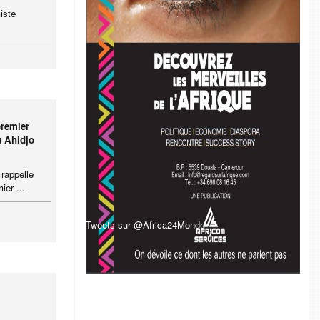
iste
premier
 Ahidjo
rappelle
ier ...
Tweets sur @Africa24Monde