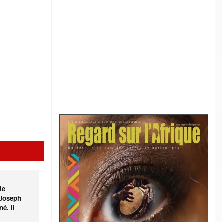
le
 Joseph
é. Il