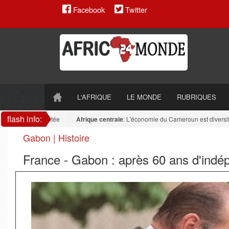
Facebook
Twitter
L'AFRIQUE
LE MONDE
RUBRIQUES
flash info:
 reste fragmentée
Afrique centrale
: L'économie du Cameroun est diversifiée : 
Gabon | Histoire
France - Gabon : après 60 ans d'indépe