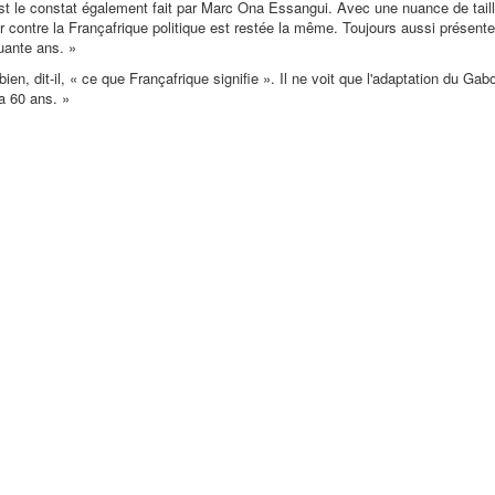
'est le constat également fait par Marc Ona Essangui. Avec une nuance de tail
 contre la Françafrique politique est restée la même. Toujours aussi présente
uante ans.
»
en, dit-il, «
ce que Françafrique signifie
». Il ne voit que l'adaptation du Gab
 a 60 ans.
»