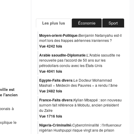
Les plus lus
Économie
Sport
Moyen-orient-Politique:
Benjamin Netanyahu est-il
mort lors des frappes aériennes iraniennes ?
Vue 4242 fois
Arabie saoudite-Diplomatie:
L'Arabie saoudite ne
renouvelle pas l'accord de 50 ans sur les
pétrodollars conclu avec les États-Unis
Vue 4041 fois
Egypte-Faits divers:
Le Docteur Mohammad
Mashali « Médecin des Pauvres » a rendu l’âme
ille est
Vue 2482 fois
e l'ancien
France-Faits divers:
Kylian Mbappé : son nouveau
surnom fait référence à Mobutu, ancien président
bonais à
du Zaïre
Vue 1716 fois
xplique le
Nigeria-Criminalité:
Cybercriminalité : l'influenceur
nigérian Hushpuppi risque vingt ans de prison