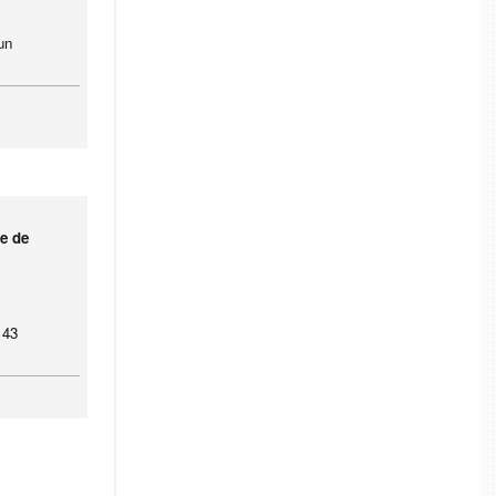
un
ge de
 43