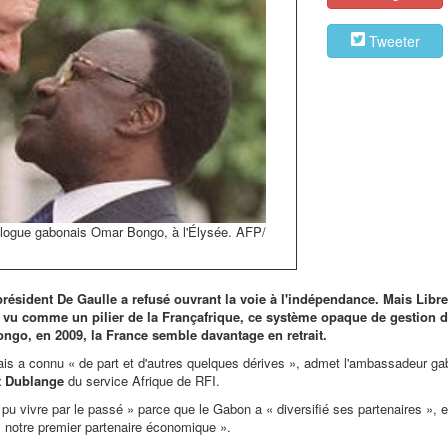
Tweeter
ologue gabonais Omar Bongo, à l'Élysée. AFP/
ésident De Gaulle a refusé ouvrant la voie à l'indépendance. Mais Librev
s vu comme un pilier de la Françafrique, ce système opaque de gestion d
Bongo, en 2009, la France semble davantage en retrait.
çais a connu «
de part et d'autres quelques dérives
», admet l'ambassadeur ga
t Dublange
du service Afrique de RFI.
 pu vivre par le passé
» parce que le Gabon a «
diversifié ses partenaires
», e
us notre premier partenaire économique
».