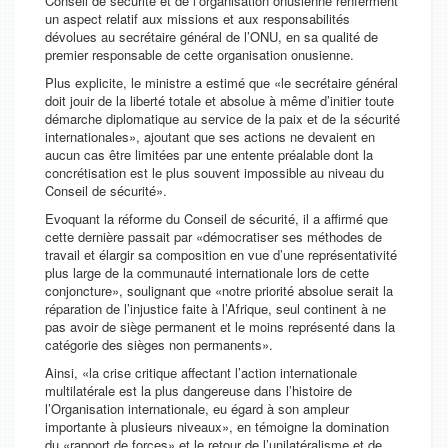
Conseil de sécurité et de l’organisation onusienne renferment
un aspect relatif aux missions et aux responsabilités
dévolues au secrétaire général de l’ONU, en sa qualité de
premier responsable de cette organisation onusienne.
Plus explicite, le ministre a estimé que «le secrétaire général
doit jouir de la liberté totale et absolue à même d’initier toute
démarche diplomatique au service de la paix et de la sécurité
internationales», ajoutant que ses actions ne devaient en
aucun cas être limitées par une entente préalable dont la
concrétisation est le plus souvent impossible au niveau du
Conseil de sécurité».
Evoquant la réforme du Conseil de sécurité, il a affirmé que
cette dernière passait par «démocratiser ses méthodes de
travail et élargir sa composition en vue d’une représentativité
plus large de la communauté internationale lors de cette
conjoncture», soulignant que «notre priorité absolue serait la
réparation de l’injustice faite à l’Afrique, seul continent à ne
pas avoir de siège permanent et le moins représenté dans la
catégorie des sièges non permanents».
Ainsi, «la crise critique affectant l’action internationale
multilatérale est la plus dangereuse dans l’histoire de
l’Organisation internationale, eu égard à son ampleur
importante à plusieurs niveaux», en témoigne la domination
du «rapport de forces» et le retour de l’unilatéralisme et de