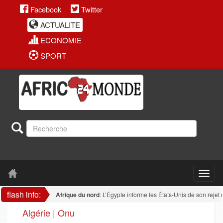
Facebook
Twitter
ACTUALITE
ECONOMIE
SPORT
flash info:
Afrique du nord
: L’Égypte informe les États-Unis de son rejet de tout
Algérie | Onu