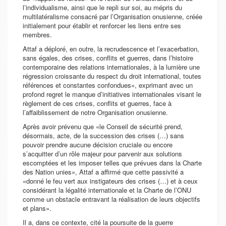
l’individualisme, ainsi que le repli sur soi, au mépris du
multilatéralisme consacré par l’Organisation onusienne, créée
initialement pour établir et renforcer les liens entre ses
membres.
Attaf a déploré, en outre, la recrudescence et l’exacerbation,
sans égales, des crises, conflits et guerres, dans l’histoire
contemporaine des relations internationales, à la lumière une
régression croissante du respect du droit international, toutes
références et constantes confondues», exprimant avec un
profond regret le manque d’initiatives internationales visant le
règlement de ces crises, conflits et guerres, face à
l’affaiblissement de notre Organisation onusienne.
Après avoir prévenu que «le Conseil de sécurité prend,
désormais, acte, de la succession des crises (…) sans
pouvoir prendre aucune décision cruciale ou encore
s’acquitter d’un rôle majeur pour parvenir aux solutions
escomptées et les imposer telles que prévues dans la Charte
des Nation unies», Attaf a affirmé que cette passivité a
«donné le feu vert aux instigateurs des crises (…) et à ceux
considérant la légalité internationale et la Charte de l’ONU
comme un obstacle entravant la réalisation de leurs objectifs
et plans».
Il a, dans ce contexte, cité la poursuite de la guerre