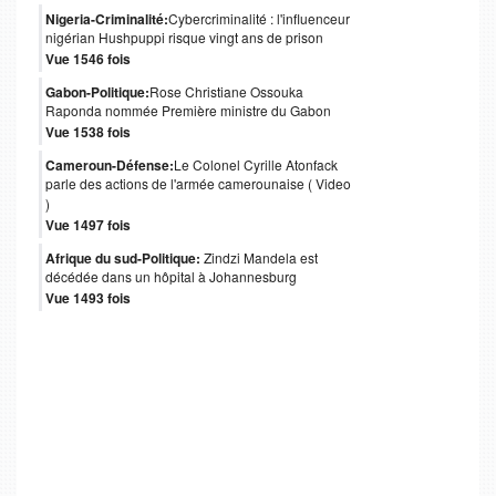
Nigeria-Criminalité:
Cybercriminalité : l'influenceur
nigérian Hushpuppi risque vingt ans de prison
Vue 1546 fois
Gabon-Politique:
Rose Christiane Ossouka
Raponda nommée Première ministre du Gabon
Vue 1538 fois
Cameroun-Défense:
Le Colonel Cyrille Atonfack
parle des actions de l'armée camerounaise ( Video
)
Vue 1497 fois
Afrique du sud-Politique:
Zindzi Mandela est
décédée dans un hôpital à Johannesburg
Vue 1493 fois