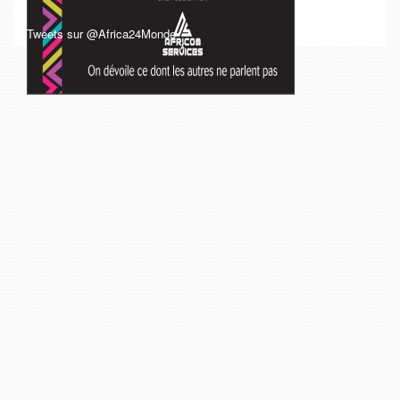
Tweets sur @Africa24Monde