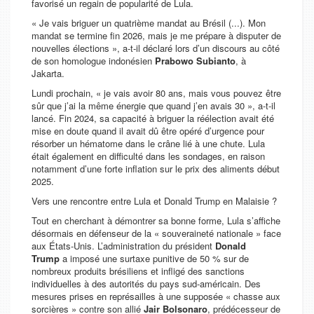
favorisé un regain de popularité de Lula.
«
Je vais briguer un quatrième mandat au Brésil (...). Mon
mandat se termine fin 2026, mais je me prépare à disputer de
nouvelles élections
», a-t-il déclaré lors d’un discours au côté
de son homologue indonésien
Prabowo Subianto
, à
Jakarta.
Lundi prochain, «
je vais avoir 80 ans, mais vous pouvez être
sûr que j’ai la même énergie que quand j’en avais 30
», a-t-il
lancé. Fin 2024, sa capacité à briguer la réélection avait été
mise en doute quand il avait dû être opéré d’urgence pour
résorber un hématome dans le crâne lié à une chute. Lula
était également en difficulté dans les sondages, en raison
notamment d’une forte inflation sur le prix des aliments début
2025.
Vers une rencontre entre Lula et Donald Trump en Malaisie ?
Tout en cherchant à démontrer sa bonne forme, Lula s’affiche
désormais en défenseur de la «
souveraineté nationale
» face
aux États-Unis. L’administration du président
Donald
Trump
a imposé une surtaxe punitive de 50 % sur de
nombreux produits brésiliens et infligé des sanctions
individuelles à des autorités du pays sud-américain. Des
mesures prises en représailles à une supposée «
chasse aux
sorcières
» contre son allié
Jair Bolsonaro
, prédécesseur de