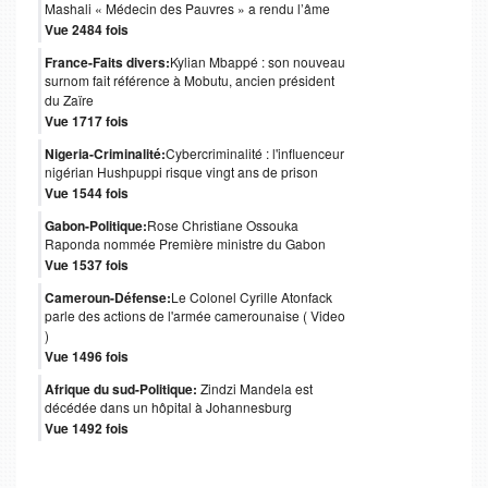
Mashali « Médecin des Pauvres » a rendu l’âme
Vue 2484 fois
France-Faits divers:
Kylian Mbappé : son nouveau
surnom fait référence à Mobutu, ancien président
du Zaïre
Vue 1717 fois
Nigeria-Criminalité:
Cybercriminalité : l'influenceur
nigérian Hushpuppi risque vingt ans de prison
Vue 1544 fois
Gabon-Politique:
Rose Christiane Ossouka
Raponda nommée Première ministre du Gabon
Vue 1537 fois
Cameroun-Défense:
Le Colonel Cyrille Atonfack
parle des actions de l'armée camerounaise ( Video
)
Vue 1496 fois
Afrique du sud-Politique:
Zindzi Mandela est
décédée dans un hôpital à Johannesburg
Vue 1492 fois