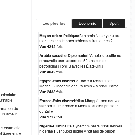
Les plus lus
Économie
Sport
Moyen-orient-Politique:
Benjamin Netanyahu est-il
mort lors des frappes aériennes iraniennes ?
Vue 4242 fois
Arabie saoudite-Diplomatie:
L'Arabie saoudite ne
renouvelle pas l'accord de 50 ans sur les
pétrodollars conclu avec les États-Unis
Vue 4042 fois
Egypte-Faits divers:
Le Docteur Mohammad
Mashali « Médecin des Pauvres » a rendu l’âme
Vue 2483 fois
unipolaire
urnable.
France-Faits divers:
Kylian Mbappé : son nouveau
surnom fait référence à Mobutu, ancien président
irmation de
du Zaïre
 un acteur
Vue 1717 fois
Nigeria-Criminalité:
Cybercriminalité : l'influenceur
 visite elle-
nigérian Hushpuppi risque vingt ans de prison
itique entre