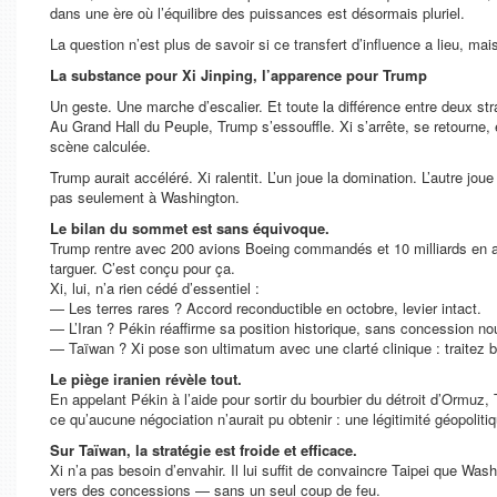
dans une ère où l’équilibre des puissances est désormais pluriel.
La question n’est plus de savoir si ce transfert d’influence a lieu, m
La substance pour Xi Jinping, l’apparence pour Trump
Un geste. Une marche d’escalier. Et toute la différence entre deux st
Au Grand Hall du Peuple, Trump s’essouffle. Xi s’arrête, se retourne
scène calculée.
Trump aurait accéléré. Xi ralentit. L’un joue la domination. L’autre j
pas seulement à Washington.
Le bilan du sommet est sans équivoque.
Trump rentre avec 200 avions Boeing commandés et 10 milliards en ach
targuer. C’est conçu pour ça.
Xi, lui, n’a rien cédé d’essentiel :
— Les terres rares ? Accord reconductible en octobre, levier intact.
— L’Iran ? Pékin réaffirme sa position historique, sans concession no
— Taïwan ? Xi pose son ultimatum avec une clarté clinique : traitez b
Le piège iranien révèle tout.
En appelant Pékin à l’aide pour sortir du bourbier du détroit d’Ormuz,
ce qu’aucune négociation n’aurait pu obtenir : une légitimité géopoliti
Sur Taïwan, la stratégie est froide et efficace.
Xi n’a pas besoin d’envahir. Il lui suffit de convaincre Taipei que W
vers des concessions — sans un seul coup de feu.