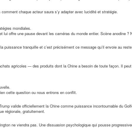
ais comment chaque acteur saura s’y adapter avec lucidité et stratégie.
ratégies mondiales.
, et lui offre une pause devant les caméras du monde entier. Scène anodine ?
oue la puissance tranquille et c’est précisément ce message qu’il envoie au res
ats agricoles — des produits dont la Chine a besoin de toute façon. Il peut
uvelle.
ien cette question ou nous entrons en conflit.
 Trump valide officiellement la Chine comme puissance incontournable du Golfe. 
que régionale, gratuitement.
ashington ne viendra pas. Une dissuasion psychologique qui pousse progressivem