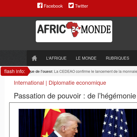
Facebook
Twitter
L'AFRIQUE
LE MONDE
RUBRIQUES
flash info:
Afrique de l'ouest
: La CEDEAO confirme le lancement de la monnaie u
International | Diplomatie economique
Passation de pouvoir : de l’hégémonie