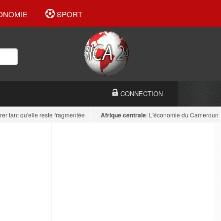
ONOMIE
SPORT
CONNECTION
tant qu'elle reste fragmentée
Afrique centrale
: L'économie du Cameroun est di