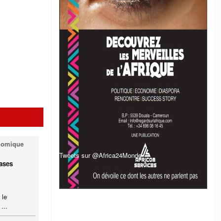
onomique
Tweets sur @Africa24Monde
bases
 le
...