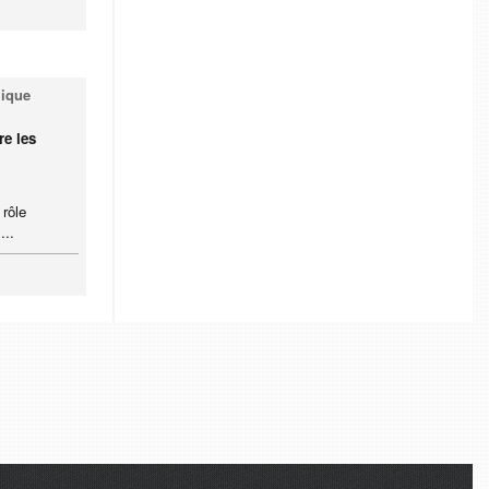
mique
re les
rôle
...