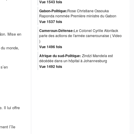
Vue 1543 fois
Gabon-Politique:
Rose Christiane Ossouka
Raponda nommée Première ministre du Gabon
Vue 1537 fois
Cameroun-Défense:
Le Colonel Cyrille Atonfack
 Non. Mise en
parle des actions de l'armée camerounaise ( Video
)
Vue 1496 fois
te du monde,
Afrique du sud-Politique:
Zindzi Mandela est
décédée dans un hôpital à Johannesburg
Vue 1492 fois
 s’en
Il lui offre
ent l’île