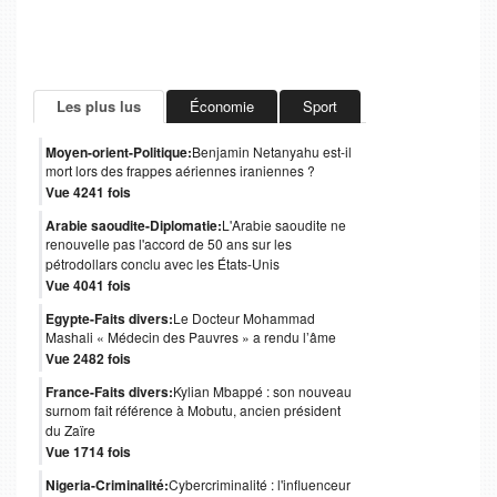
Les plus lus
Économie
Sport
Moyen-orient-Politique:
Benjamin Netanyahu est-il
mort lors des frappes aériennes iraniennes ?
Vue 4241 fois
Arabie saoudite-Diplomatie:
L'Arabie saoudite ne
renouvelle pas l'accord de 50 ans sur les
pétrodollars conclu avec les États-Unis
Vue 4041 fois
Egypte-Faits divers:
Le Docteur Mohammad
Mashali « Médecin des Pauvres » a rendu l’âme
Vue 2482 fois
France-Faits divers:
Kylian Mbappé : son nouveau
surnom fait référence à Mobutu, ancien président
du Zaïre
Vue 1714 fois
Nigeria-Criminalité:
Cybercriminalité : l'influenceur