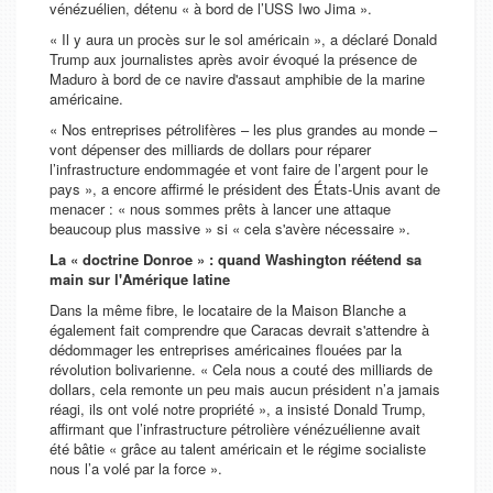
vénézuélien, détenu « à bord de l’USS Iwo Jima ».
« Il y aura un procès sur le sol américain », a déclaré Donald
Trump aux journalistes après avoir évoqué la présence de
Maduro à bord de ce navire d'assaut amphibie de la marine
américaine.
« Nos entreprises pétrolifères – les plus grandes au monde –
vont dépenser des milliards de dollars pour réparer
l’infrastructure endommagée et vont faire de l’argent pour le
pays », a encore affirmé le président des États-Unis avant de
menacer : « nous sommes prêts à lancer une attaque
beaucoup plus massive » si « cela s'avère nécessaire ».
La « doctrine Donroe » : quand Washington réétend sa
main sur l'Amérique latine
Dans la même fibre, le locataire de la Maison Blanche a
également fait comprendre que Caracas devrait s'attendre à
dédommager les entreprises américaines flouées par la
révolution bolivarienne. « Cela nous a couté des milliards de
dollars, cela remonte un peu mais aucun président n’a jamais
réagi, ils ont volé notre propriété », a insisté Donald Trump,
affirmant que l’infrastructure pétrolière vénézuélienne avait
été bâtie « grâce au talent américain et le régime socialiste
nous l’a volé par la force ».