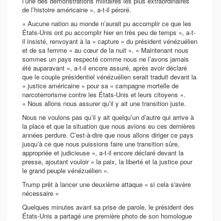
l’une des démonstrations militaires les plus extraordinaires
de l’histoire américaine », a-t-il péroré.
« Aucune nation au monde n’aurait pu accomplir ce que les
États-Unis ont pu accomplir hier en très peu de temps », a-t-
il insisté, renvoyant à la « capture » du président vénézuélien
et de sa femme « au cœur de la nuit ». « Maintenant nous
sommes un pays respecté comme nous ne l’avons jamais
été auparavant », a-t-il encore assuré, après avoir déclaré
que le couple présidentiel vénézuélien serait traduit devant la
« justice américaine » pour sa « campagne mortelle de
narcoterrorisme contre les États-Unis et leurs citoyens ».
« Nous allons nous assurer qu’il y ait une transition juste.
Nous ne voulons pas qu’il y ait quelqu’un d’autre qui arrive à
la place et que la situation que nous avions eu ces dernières
années perdure. C’est-à-dire que nous allons diriger ce pays
jusqu’à ce que nous puissions faire une transition sûre,
appropriée et judicieuse », a-t-il encore déclaré devant la
presse, ajoutant vouloir « la paix, la liberté et la justice pour
le grand peuple vénézuélien ».
Trump prêt à lancer une deuxième attaque « si cela s'avère
nécessaire »
Quelques minutes avant sa prise de parole, le président des
États-Unis a partagé une première photo de son homologue