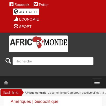
Facebook
Twitter
ACTUALITE
ECONOMIE
SPORT
flash info:
Afrique centrale
: L'économie du Cameroun est diversifiée : la transfor
Amériques | Géopolitique