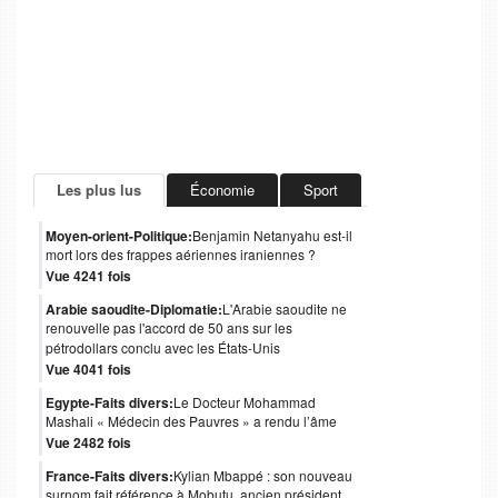
Les plus lus
Économie
Sport
Moyen-orient-Politique:
Benjamin Netanyahu est-il
mort lors des frappes aériennes iraniennes ?
Vue 4241 fois
Arabie saoudite-Diplomatie:
L'Arabie saoudite ne
renouvelle pas l'accord de 50 ans sur les
pétrodollars conclu avec les États-Unis
Vue 4041 fois
Egypte-Faits divers:
Le Docteur Mohammad
Mashali « Médecin des Pauvres » a rendu l’âme
Vue 2482 fois
France-Faits divers:
Kylian Mbappé : son nouveau
surnom fait référence à Mobutu, ancien président