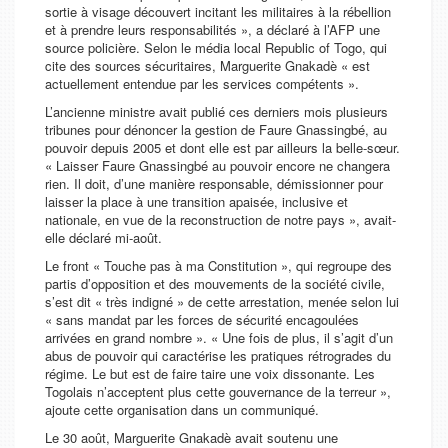
sortie à visage découvert incitant les militaires à la rébellion
et à prendre leurs responsabilités »
, a déclaré à l’AFP une
source policière. Selon le média local
Republic of Togo
, qui
cite des sources sécuritaires, Marguerite Gnakadè
« est
actuellement entendue par les services compétents »
.
L’ancienne ministre avait publié ces derniers mois plusieurs
tribunes pour dénoncer la gestion de Faure Gnassingbé, au
pouvoir depuis 2005 et dont elle est par ailleurs la belle-sœur.
« Laisser Faure Gnassingbé au pouvoir encore ne changera
rien. Il doit, d’une manière responsable, démissionner pour
laisser la place à une transition apaisée, inclusive et
nationale, en vue de la reconstruction de notre pays »
, avait-
elle déclaré mi-août.
Le front « Touche pas à ma Constitution », qui regroupe des
partis d’opposition et des mouvements de la société civile,
s’est dit
« très indigné »
de cette arrestation, menée selon lui
« sans mandat par les forces de sécurité encagoulées
arrivées en grand nombre »
.
« Une fois de plus, il s’agit d’un
abus de pouvoir qui caractérise les pratiques rétrogrades du
régime. Le but est de faire taire une voix dissonante. Les
Togolais n’acceptent plus cette gouvernance de la terreur »
,
ajoute cette organisation dans un communiqué.
Le 30 août, Marguerite Gnakadè avait soutenu une