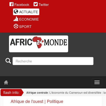
Facebook
Twitter
ACTUALITE
ECONOMIE
SPORT
flash info:
Afrique centrale
: L'économie du Cameroun est diversifiée : la transf
Afrique de l'ouest | Politique