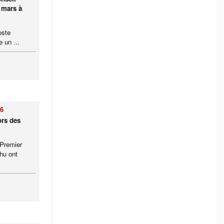
8 mars à
oste
 un ...
26
ors des
 Premier
hu ont