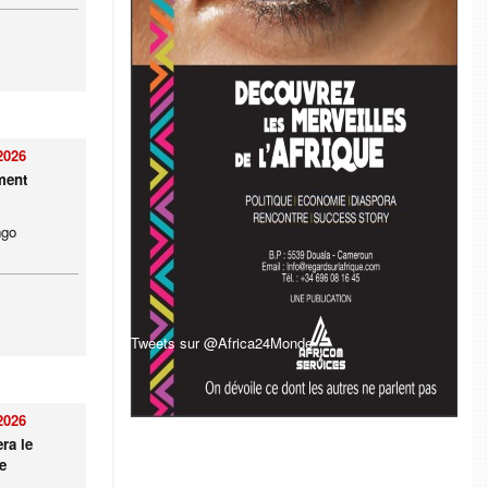
2026
ment
ngo
Tweets sur @Africa24Monde
2026
ra le
e