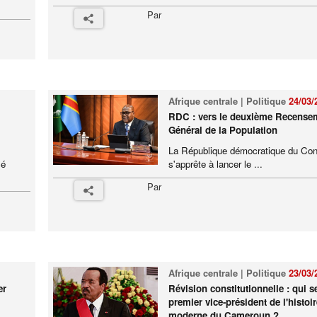
Par
Afrique centrale | Politique
24/03/
RDC : vers le deuxième Recense
Général de la Population
La République démocratique du Co
sé
s'apprête à lancer le ...
Par
Afrique centrale | Politique
23/03/
er
Révision constitutionnelle : qui se
premier vice-président de l'histoir
moderne du Cameroun ?