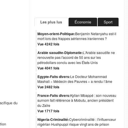
Les plus lus
Économie
Sport
Moyen-orient-Politique:
Benjamin Netanyahu est-il
mort lors des frappes aériennes iraniennes ?
Vue 4242 fois
Arabie saoudite-Diplomatie:
L'Arabie saoudite ne
renouvelle pas l'accord de 50 ans sur les
pétrodollars conclu avec les États-Unis
Vue 4041 fois
Egypte-Faits divers:
Le Docteur Mohammad
Mashali « Médecin des Pauvres » a rendu l’âme
Vue 2482 fois
France-Faits divers:
Kylian Mbappé : son nouveau
surnom fait référence à Mobutu, ancien président
acifique du
du Zaïre
Vue 1717 fois
Nigeria-Criminalité:
Cybercriminalité : l'influenceur
tion
nigérian Hushpuppi risque vingt ans de prison