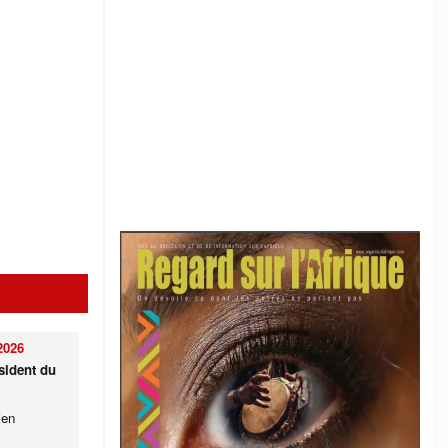
2026
sident du
ien