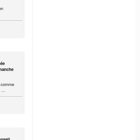
on
née
imanche
ce comme
...
nseil