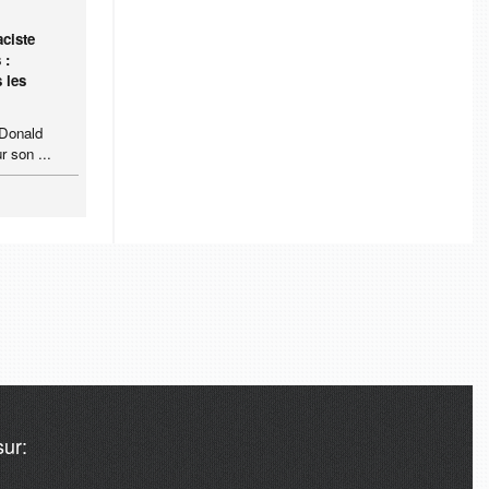
ciste
 :
 les
 Donald
r son ...
ur: